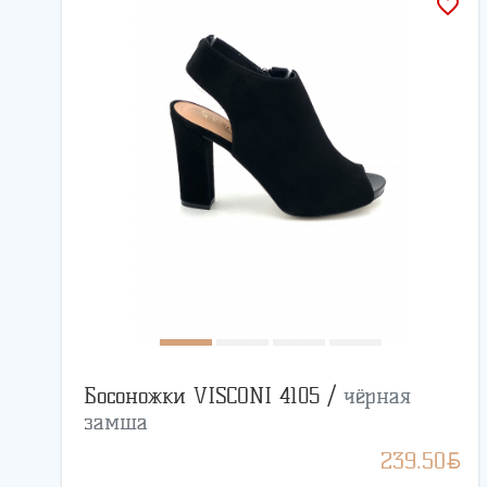
favorite_border
Босоножки VISCONI 4105 /
чёрная
замша
BYN
239.50