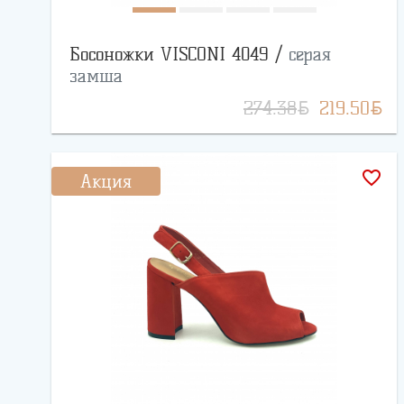
Босоножки VISCONI 4049 /
серая
замша
BYN
BYN
274.38
219.50
favorite_border
Акция