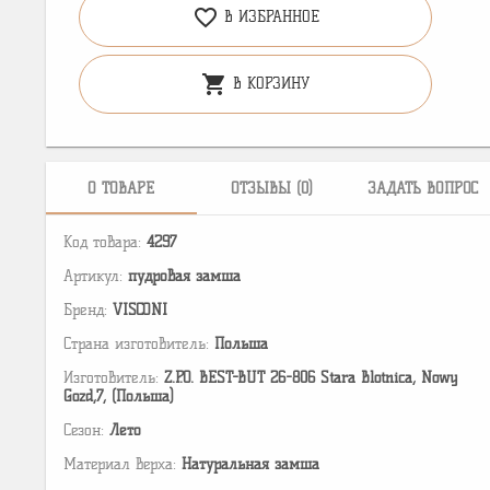
favorite_border
В ИЗБРАННОЕ
shopping_cart
В КОРЗИНУ
О ТОВАРЕ
ОТЗЫВЫ (0)
ЗАДАТЬ ВОПРОС
Код товара:
4297
Артикул:
пудровая замша
Бренд:
VISCONI
Страна изготовитель:
Польша
Изготовитель:
Z.P.O. BEST-BUT 26-806 Stara Blotnica, Nowy
Gozd,7, (Польша)
Сезон:
Лето
Материал верха:
Натуральная замша