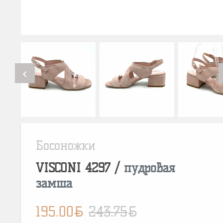
chevron_left
Босоножки
VISCONI
4297
/
пудровая
замша
BYN
BYN
195.00
243.75