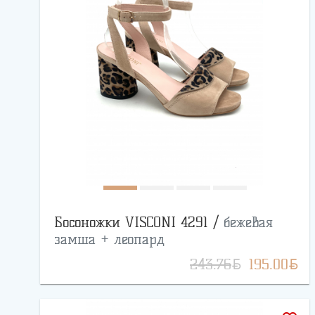
Босоножки VISCONI 4291 /
бежевая
замша + леопард
BYN
BYN
243.76
195.00