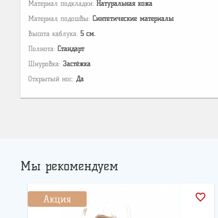
Материал подкладки:
Натуральная кожа
Материал подошвы:
Cинтетические материалы
Высота каблука:
5 см.
Полнота:
Стандарт
Шнуровка:
Застёжка
Открытый нос:
Да
Мы рекомендуем
favorite_border
Акция