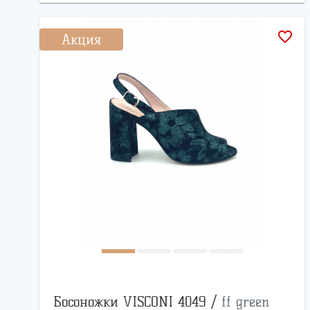
favorite_border
Акция
Босоножки VISCONI 4049 /
ff green