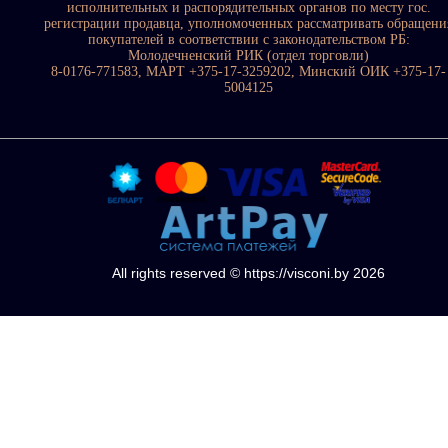
исполнительных и распорядительных органов по месту гос.
регистрации продавца, уполномоченных рассматривать обращени
покупателей в соответствии с законодательством РБ:
Молодечненский РИК (отдел торговли)
8-0176-771583, МАРТ +375-17-3259202, Минский ОИК +375-17-
5004125
All rights reserved © https://visconi.by 2026