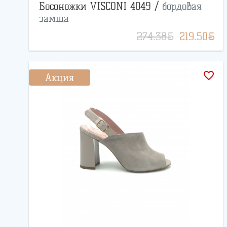
Босоножки VISCONI 4049 /
бордовая
замша
BYN
BYN
274.38
219.50
favorite_border
Акция