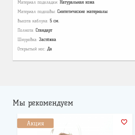
Материал подкладки:
Натуральная кожа
Материал подошвы:
Cинтетические материалы
Высота каблука:
5 см.
Полнота:
Стандарт
Шнуровка:
Застёжка
Открытый нос:
Да
Мы рекомендуем
favorite_border
Акция