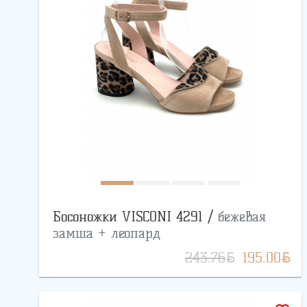
Босоножки VISCONI 4291 /
бежевая
замша + леопард
BYN
BYN
243.76
195.00