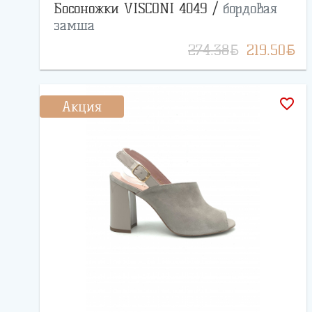
Босоножки VISCONI 4049 /
бордовая
замша
BYN
BYN
274.38
219.50
favorite_border
Акция