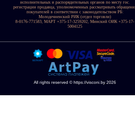
исполнительных и распорядительных органов по месту гос.
регистрации продавца, уполномоченных рассматривать обращени
покупателей в соответствии с законодательством РБ:
Молодечненский РИК (отдел торговли)
8-0176-771583, МАРТ +375-17-3259202, Минский ОИК +375-17-
5004125
All rights reserved © https://visconi.by 2026