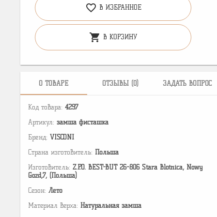
favorite_border
В ИЗБРАННОЕ
shopping_cart
В КОРЗИНУ
О ТОВАРЕ
ОТЗЫВЫ (0)
ЗАДАТЬ ВОПРОС
Код товара:
4297
Артикул:
замша фисташка
Бренд:
VISCONI
Страна изготовитель:
Польша
Изготовитель:
Z.P.O. BEST-BUT 26-806 Stara Blotnica, Nowy
Gozd,7, (Польша)
Сезон:
Лето
Материал верха:
Натуральная замша