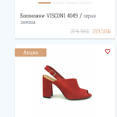
Босоножки VISCONI 4049 /
серая
замша
BYN
BYN
274.38
219.50
favorite_border
Акция