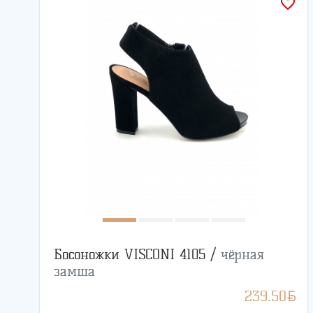
favorite_border
Босоножки VISCONI 4105 /
чёрная
замша
BYN
239.50