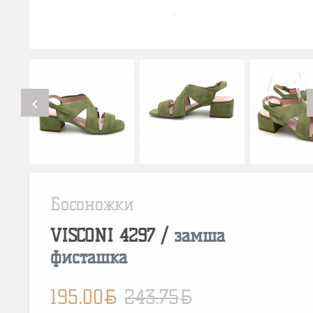
chevron_left
Босоножки
VISCONI
4297
/
замша
фисташка
BYN
BYN
195.00
243.75