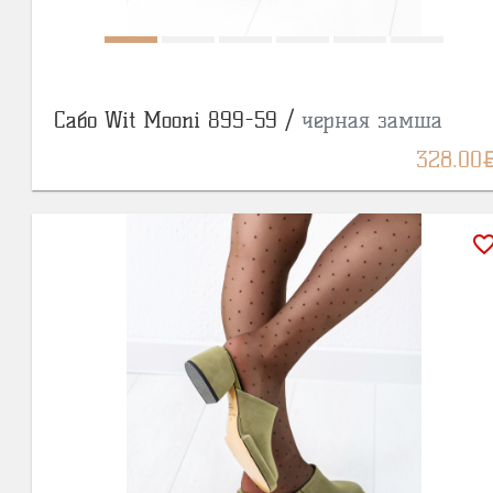
Сабо Wit Mooni 899-59 /
черная замша
BY
328.00
favorite_bor