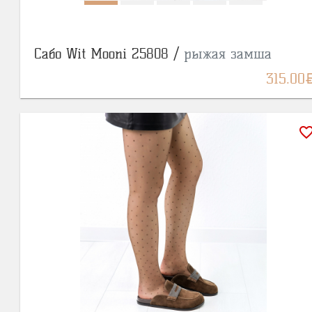
Сабо Wit Mooni 25808 /
рыжая замша
BY
315.00
favorite_bor