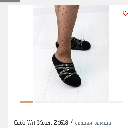
favorite_bor
Сабо Wit Mooni 24618 /
черная замша