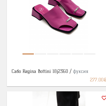
Сабо Regina Bottini 18j2360 /
фуксия
BY
277.00
favorite_bor