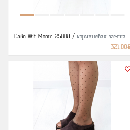
Сабо Wit Mooni 25808 /
коричневая замша
BY
321.00
favorite_bor