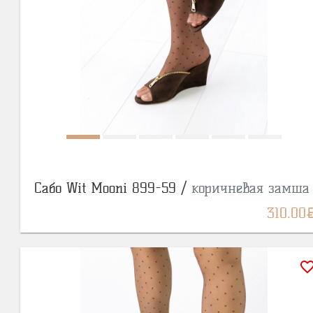
Сабо Wit Mooni 899-59 /
коричневая замша
BY
310.00
favorite_bor