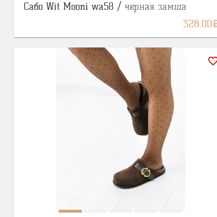
Сабо Wit Mooni wa58 /
черная замша
BY
328.00
favorite_bor