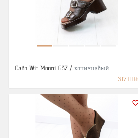
Сабо Wit Mooni 637 /
коничневый
BY
317.00
favorite_bor