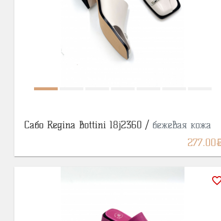
Сабо Regina Bottini 18j2360 /
бежевая кожа
BY
277.00
favorite_bor