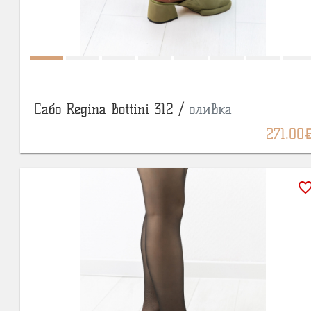
Сабо Regina Bottini 312 /
оливка
BY
271.00
favorite_bor