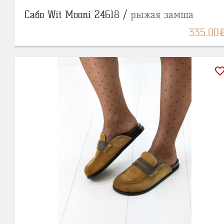
Сабо Wit Mooni 24618 /
рыжая замша
BY
335.00
favorite_bor