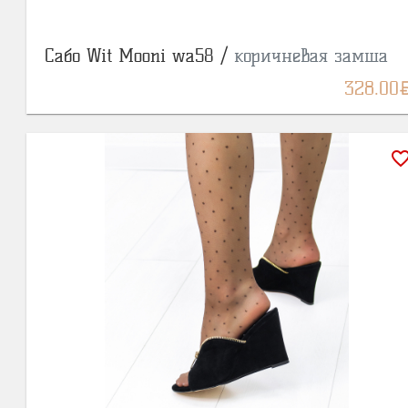
Сабо Wit Mooni wa58 /
коричневая замша
BY
328.00
favorite_bor