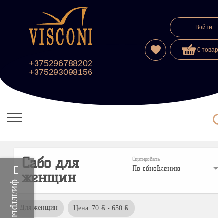
Войти
favorite
0 товар
+375296788202
+375293098156
Сабо для
Сортировать
По обновлению
женщин
фильтры
BYN
BYN
Для женщин
Цена: 70
- 650