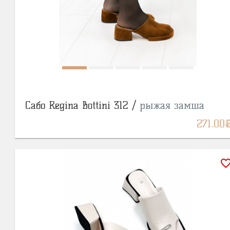
Сабо Regina Bottini 312 /
рыжая замша
BY
271.00
favorite_bor