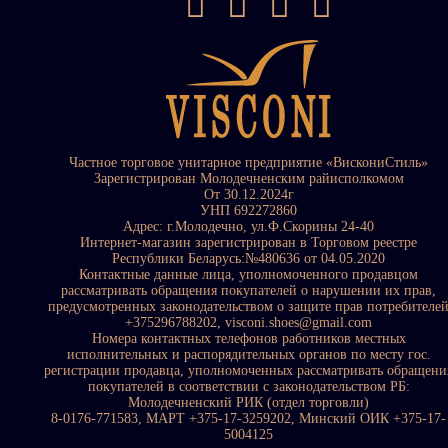
Частное торговое унитарное предприятие «ВискониСтиль»
Зарегистрирован Молодечненским райисполкомом
От 30.12.2024г
УНП 692272860
Адрес: г.Молодечно, ул.Ф.Скорины 24-40
Интернет-магазин зарегистрирован в Торговом реестре
Республики Беларусь:№480636 от 04.05.2020
Контактные данные лица, уполномоченного продавцом
рассматривать обращения покупателей о нарушении их прав,
предусмотренных законодательством о защите прав потребителе
+375296788202, visconi.shoes@gmail.com
Номера контактных телефонов работников местных
исполнительных и распорядительных органов по месту гос.
регистрации продавца, уполномоченных рассматривать обращени
покупателей в соответствии с законодательством РБ:
Молодечненский РИК (отдел торговли)
8-0176-771583, МАРТ +375-17-3259202, Минский ОИК +375-17-
5004125