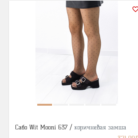
favorite_bor
Сабо Wit Mooni 637 /
коричневая замша
BY