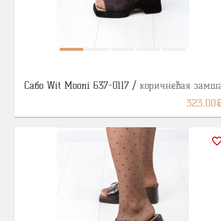
Сабо Wit Mooni 637-0117 /
коричневая замш
BY
323.00
favorite_bor