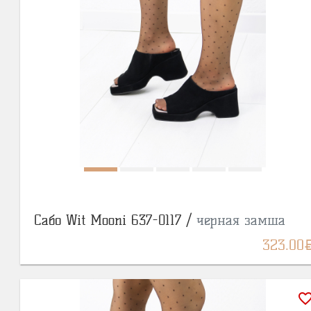
Сабо Wit Mooni 637-0117 /
черная замша
BY
323.00
favorite_bor