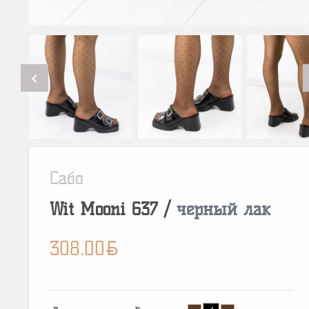
chevron_left
Сабо
Wit Mooni
637
/
черный лак
BYN
308.00