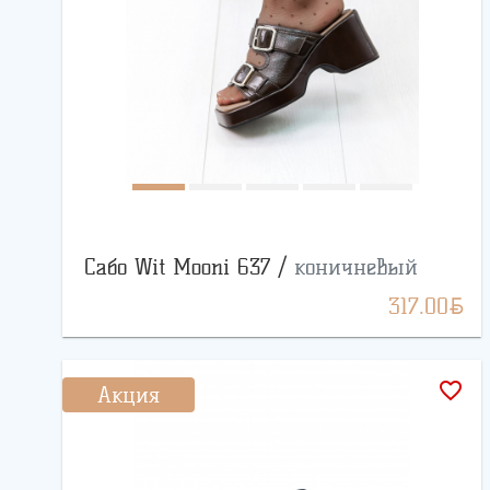
Сабо Wit Mooni 637 /
коничневый
BYN
317.00
favorite_border
Акция