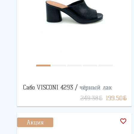
Сабо VISCONI 4293 /
чёрный лак
BYN
BYN
249.38
199.50
favorite_border
Акция