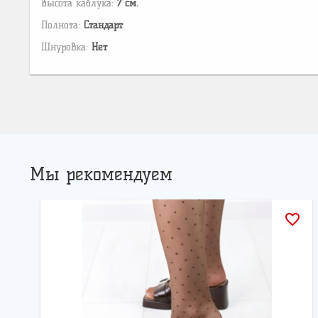
Высота каблука:
7 см.
Полнота:
Стандарт
Шнуровка:
Нет
Мы рекомендуем
favorite_border