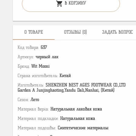
shopping_cart
В КОРЗИНУ
О ТОВАРЕ
ОТЗЫВЫ (0)
ЗАДАТЬ ВОПРОС
Код товара:
637
Артикул:
черный лак
Бренд:
Wit Mooni
Страна изготовитель:
Китай
Изготовитель:
SHENZHEN BEST AGES FOOTWEAR CO.,LTD
Garden A Junjinghaoting,Yandu Dali,Nanhai, (Китай)
Сезон:
Лето
Материал верха:
Натуральная лаковая кожа
Материал подкладки:
Натуральная кожа
Материал подошвы:
Cинтетические материалы