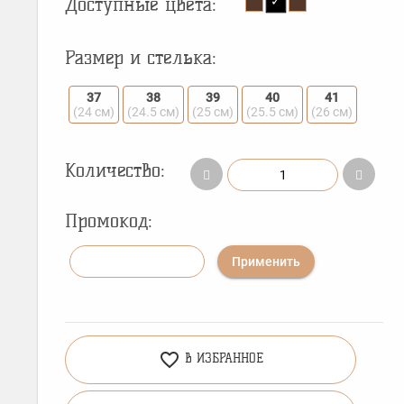
Доступные цвета:
Размер и стелька:
37
38
39
40
41
(24 см)
(24.5 см)
(25 см)
(25.5 см)
(26 см)
Количество:
Промокод:
Применить
favorite_border
В ИЗБРАННОЕ