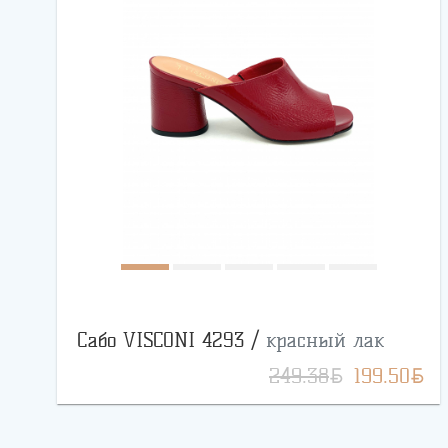
Сабо VISCONI 4293 /
красный лак
BYN
BYN
249.38
199.50