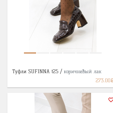
Туфли SUFINNA t25 /
коричневый лак
BY
273.00
favorite_bor