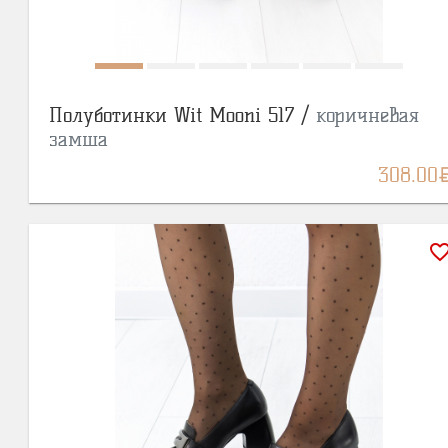
Полуботинки Wit Mooni 517 /
коричневая
замша
BY
308.00
favorite_bor