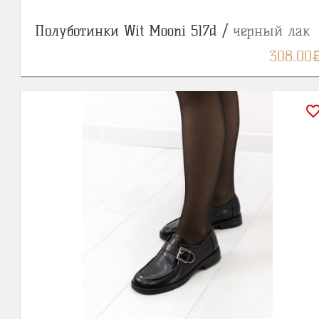
Полуботинки Wit Mooni 517d /
черный лак
BY
308.00
favorite_bor