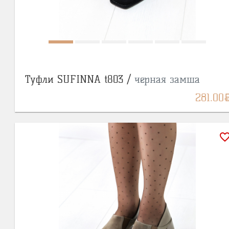
Туфли SUFINNA t803 /
черная замша
BY
281.00
favorite_bor