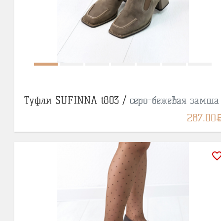
Туфли SUFINNA t803 /
серо-бежевая замша
BY
287.00
favorite_bor