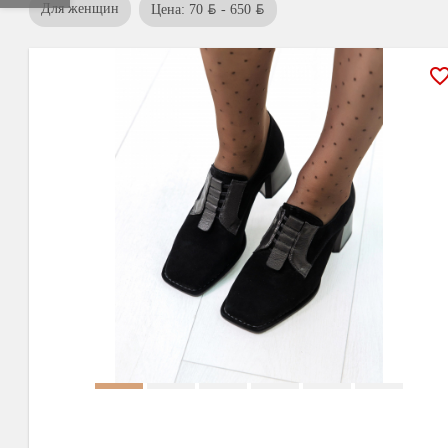
BYN
BYN
Для женщин
Цена: 70
- 650
favorite_bor