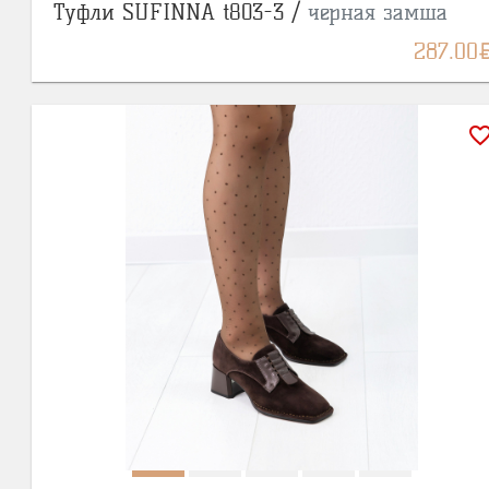
Туфли SUFINNA t803-3 /
черная замша
BY
287.00
favorite_bor