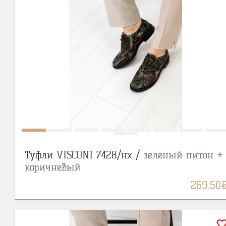
Туфли VISCONI 7428/нх /
зеленый питон +
коричневый
BY
269.50
favorite_bor