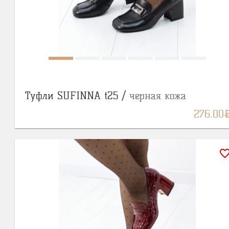
Туфли SUFINNA t25 /
черная кожа
BY
276.00
favorite_bor