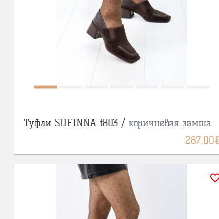
Туфли SUFINNA t803 /
коричневая замша
BY
287.00
favorite_bor