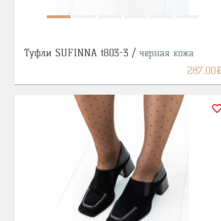
Туфли SUFINNA t803-3 /
черная кожа
BY
287.00
favorite_bor