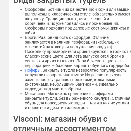
Виды закрытых туфель
Оксфорды. Ботинки из качественной кожи или замши
выполнены в классическом стиле, обязательно имеют
шнуровку. Традиционные цвета — черный и
коричневый, но уже появились и яркие решения.
Оксфорды подходят под деловые костюмы, джинсы и
юбки.
Броги. Разновидность оксфордов. Отличие
заключается в наличии перфорации (небольших
отверстий на коже для поступления воздуха).
Поскольку производители ориентируются не только н
классические цвета, для лета выпускаются броги в
светлых и ярких оттенках. Пара бежевого цвета с
перфорацией — базовый вариант обувного гардероба.
Лоферы
. Закрытые туфли невероятно популярность
получили в современном мире.Их делают из кожи,
замши, часто украшают пряжками, кожаными
кисточками, небольшими бантиками. Идеально
подходят под многие образы.
Мокасины. Мягкие по сравнению с лоферами
закрытые туфли, без выраженного каблука. Отличная
обувь для повседневных задач — ноги в них не устают
и после пяти-десяти километров.
Visconi: магазин обуви с
отличным ассортиментом