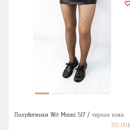
favorite_bor
Полуботинки Wit Mooni 517 /
черная кожа
BY
315.00