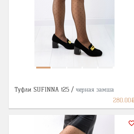
Туфли SUFINNA t25 /
черная замша
BY
280.00
favorite_bor