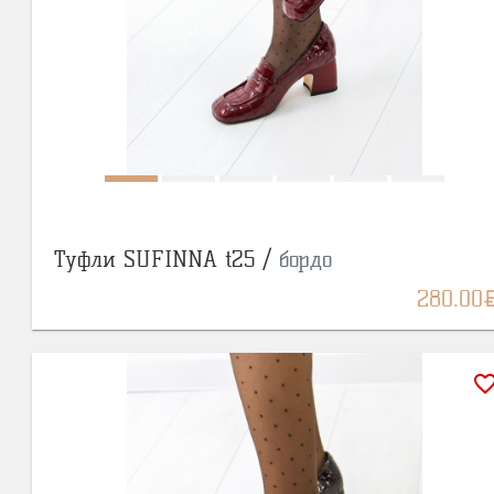
Туфли SUFINNA t25 /
бордо
BY
280.00
favorite_bor