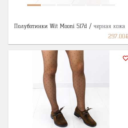
Полуботинки Wit Mooni 517d /
черная кожа
BY
297.00
favorite_bor