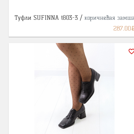
Туфли SUFINNA t803-3 /
коричневая замш
BY
287.00
favorite_bor