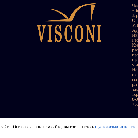
Ча
«В
За
От
УН
Ад
Ин
Ре
Ко
ра
пр
пр
vi
Но
ис
го
ра
за
то
8-
+3
сайта. Оставаясь на нашем сайте, вы соглашаетесь
с условиями использо