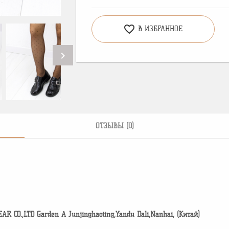
favorite_border
В ИЗБРАННОЕ
chevron_right
ОТЗЫВЫ (0)
CO.,LTD Garden A Junjinghaoting,Yandu Dali,Nanhai, (Китай)