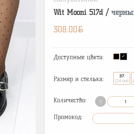
Wit Mooni
517d
/
черны
BYN
308.00
Доступные цвета:
37
Размер и стелька:
(24 см)
Количество:
Промокод: