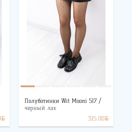
Полуботинки Wit Mooni 517 /
черный лак
BYN
BYN
0
315.00