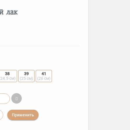
й лак
38
39
41
(24.5 см)
(25 см)
(26 см)
Применить