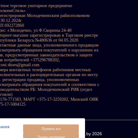
стное торговое унитарное предприятие
искониСтиль»
регистрирован Молодечненским райисполкомом
 30.12.2024г
П 692272860
рес: г.Молодечно, ул.Ф.Скорины 24-40
тернет-магазин зарегистрирован в Торговом реестре
спублики Беларусь:№480636 от 04.05.2020
нтактные данные лица, уполномоченного продавцом
ссматривать обращения покупателей о нарушении их
ав, предусмотренных законодательством о защите
ав потребителей +375296788202,
sconi.shoes@gmail.com
мера контактных телефонов работников местных
полнительных и распорядительных органов по месту
с. регистрации продавца, уполномоченных
ссматривать обращения покупателей в соответствии с
конодательством РБ: Молодечненский РИК (отдел
рговли)
0176-771583, МАРТ +375-17-3259202, Минский ОИК
75-17-5004125
вания
Принять все
All rights reserved © https://visconi.by 2026
Только системные