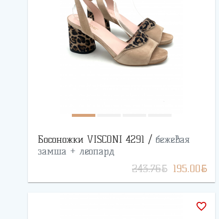
Босоножки VISCONI 4291 /
бежевая
замша + леопард
BYN
BYN
243.76
195.00
favorite_border