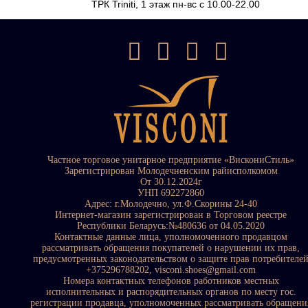
ТРК Triniti, 1 этаж пн-вс с 10.00-22.00
Частное торговое унитарное предприятие «ВискониСтиль»
Зарегистрирован Молодечненским райисполкомом
От 30.12.2024г
УНП 692272860
Адрес: г.Молодечно, ул.Ф.Скорины 24-40
Интернет-магазин зарегистрирован в Торговом реестре
Республики Беларусь:№480636 от 04.05.2020
Контактные данные лица, уполномоченного продавцом
рассматривать обращения покупателей о нарушении их прав,
предусмотренных законодательством о защите прав потребителе
+375296788202, visconi.shoes@gmail.com
Номера контактных телефонов работников местных
исполнительных и распорядительных органов по месту гос.
регистрации продавца, уполномоченных рассматривать обращени