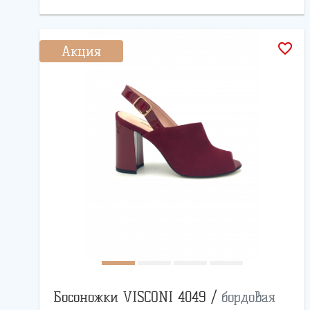
favorite_border
Акция
Босоножки VISCONI 4049 /
бордовая