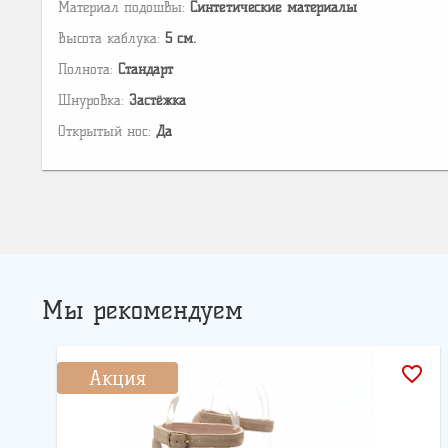
Материал подошвы:
Cинтетические материалы
Высота каблука:
5 см.
Полнота:
Стандарт
Шнуровка:
Застёжка
Открытый нос:
Да
Мы рекомендуем
favorite_border
Акция