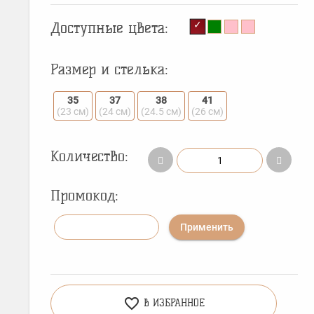
Доступные цвета:
Размер и стелька:
35
37
38
41
(23 см)
(24 см)
(24.5 см)
(26 см)
Количество:
Промокод:
Применить
favorite_border
В ИЗБРАННОЕ