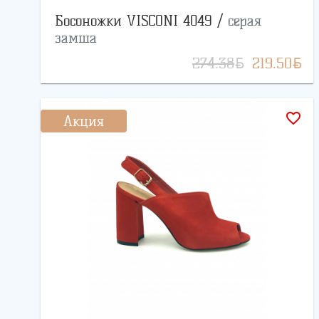
Босоножки VISCONI 4049 /
серая
замша
BYN
BYN
274.38
219.50
favorite_border
Акция