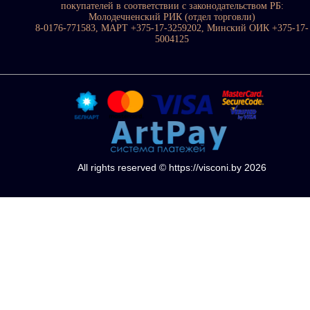
покупателей в соответствии с законодательством РБ:
Молодечненский РИК (отдел торговли)
8-0176-771583, МАРТ +375-17-3259202, Минский ОИК +375-17-
5004125
All rights reserved © https://visconi.by 2026