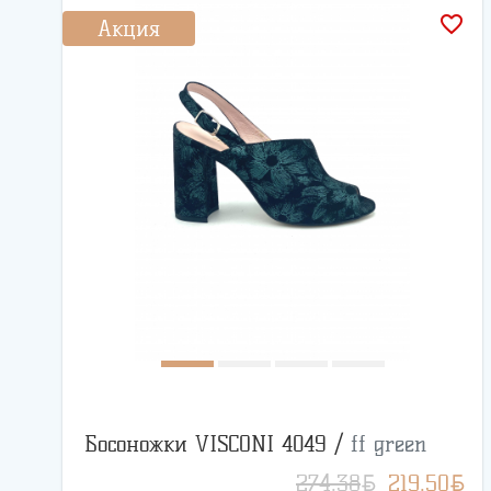
favorite_border
Акция
Босоножки VISCONI 4049 /
ff green
BYN
BYN
274.38
219.50