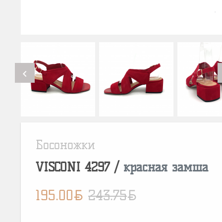
chevron_left
Босоножки
VISCONI
4297
/
красная замша
BYN
BYN
195.00
243.75