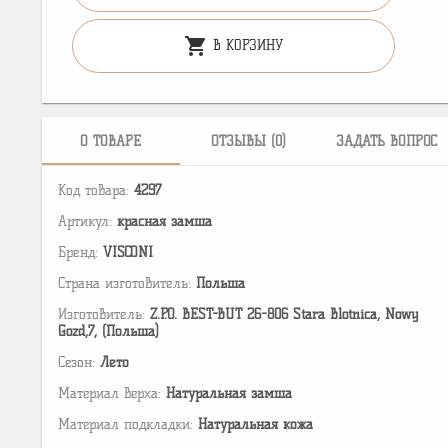
shopping_cart
В КОРЗИНУ
О ТОВАРЕ
ОТЗЫВЫ (0)
ЗАДАТЬ ВОПРОС
Код товара:
4297
Артикул:
красная замша
Бренд:
VISCONI
Страна изготовитель:
Польша
Изготовитель:
Z.P.O. BEST-BUT 26-806 Stara Blotnica, Nowy
Gozd,7, (Польша)
Сезон:
Лето
Материал верха:
Натуральная замша
Материал подкладки:
Натуральная кожа