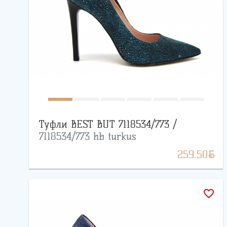
Туфли BEST BUT 7118534/773 /
7118534/773 hb turkus
BYN
259.50
favorite_border