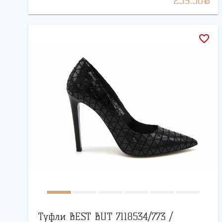
259.50
favorite_border
Туфли BEST BUT 7118534/773 /