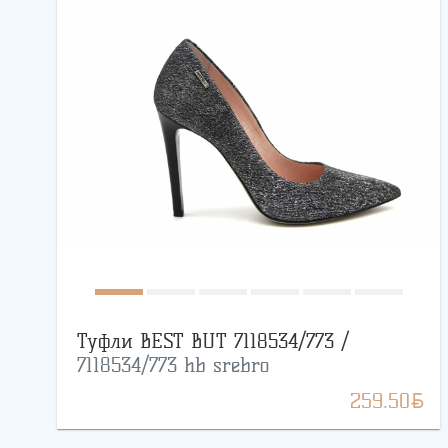
Туфли BEST BUT 7118534/773 /
7118534/773 hb srebro
BYN
259.50