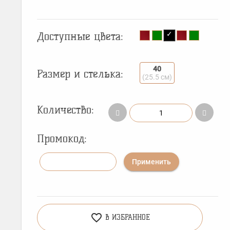
Доступные цвета:
40
Размер и стелька:
(25.5 см)
Количество:
Промокод:
Применить
favorite_border
В ИЗБРАННОЕ