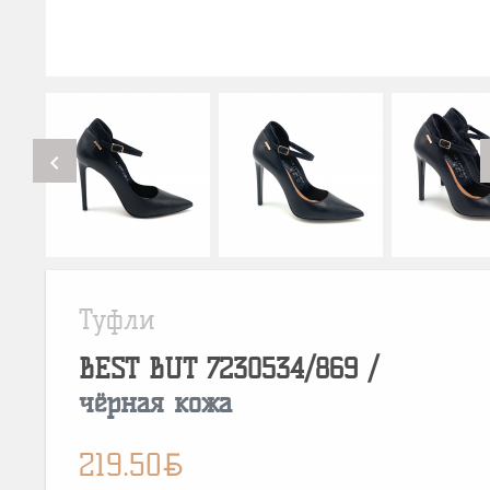
chevron_left
Туфли
BEST BUT
7230534/869
/
чёрная кожа
BYN
219.50