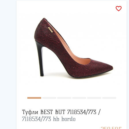
favorite_border
Туфли BEST BUT 7118534/773 /
7118534/773 hb bordo
BYN