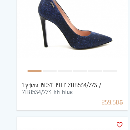
Туфли BEST BUT 7118534/773 /
7118534/773 hb blue
BYN
259.50
favorite_border