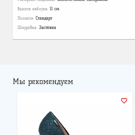
Высота каблука:
11 см.
Полнота:
Стандарт
Шнуровка:
Застёжка
Мы рекомендуем
favorite_border