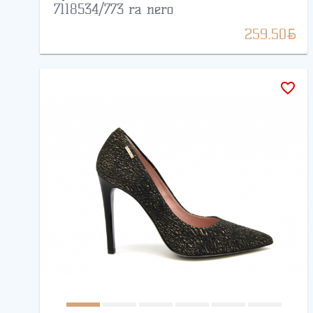
7118534/773 ra nero
BYN
259.50
favorite_border