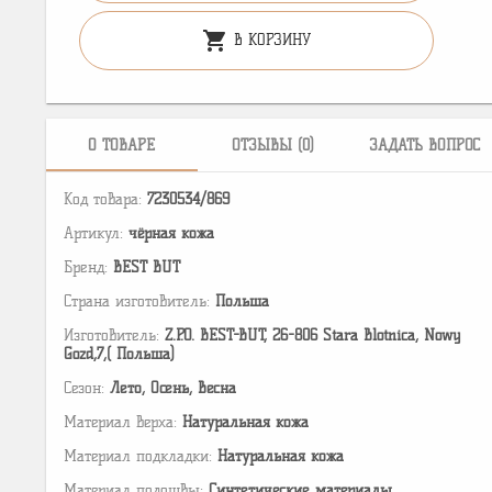
shopping_cart
В КОРЗИНУ
О ТОВАРЕ
ОТЗЫВЫ (0)
ЗАДАТЬ ВОПРОС
Код товара:
7230534/869
Артикул:
чёрная кожа
Бренд:
BEST BUT
Страна изготовитель:
Польша
Изготовитель:
Z.P.O. BEST-BUT, 26-806 Stara Blotnica, Nowy
Gozd,7,( Польша)
Сезон:
Лето, Осень, Весна
Материал верха:
Натуральная кожа
Материал подкладки:
Натуральная кожа
Материал подошвы:
Cинтетические материалы