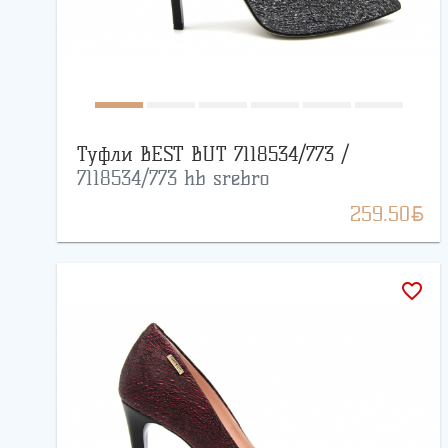
Туфли BEST BUT 7118534/773 /
7118534/773 hb srebro
BYN
259.50
favorite_border