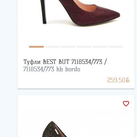
Туфли BEST BUT 7118534/773 /
7118534/773 hb bordo
BYN
259.50
favorite_border