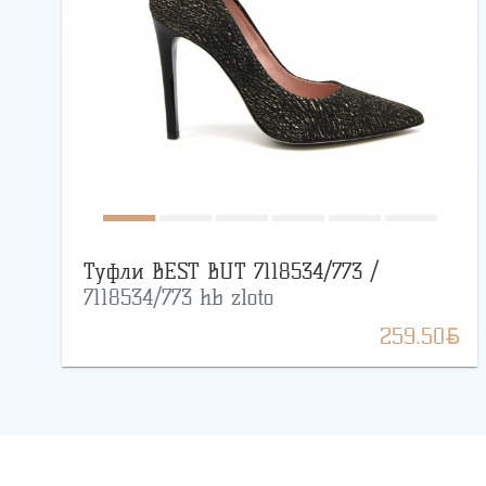
Туфли BEST BUT 7118534/773 /
7118534/773 hb zloto
BYN
259.50