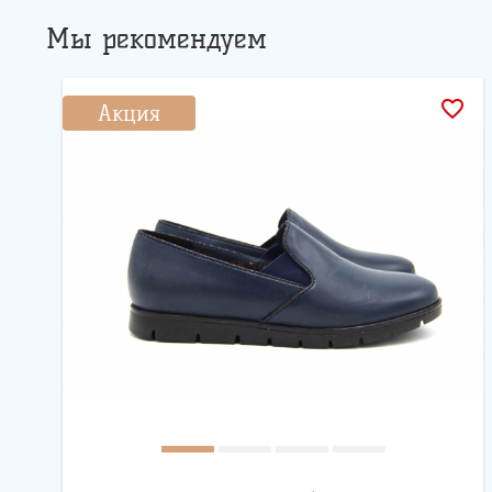
Мы рекомендуем
favorite_border
Акция