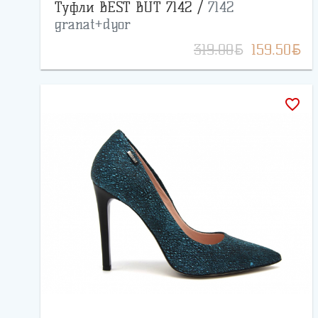
Туфли BEST BUT 7142 /
7142
granat+dyor
BYN
BYN
319.00
159.50
favorite_border