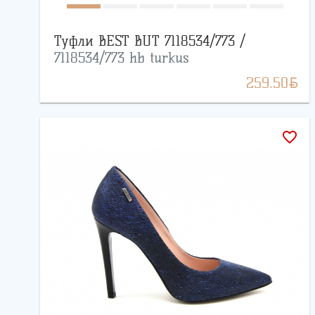
Туфли BEST BUT 7118534/773 /
7118534/773 hb turkus
BYN
259.50
favorite_border