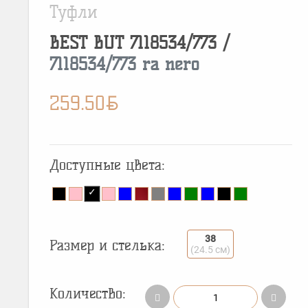
Туфли
BEST BUT
7118534/773
/
7118534/773 ra nero
BYN
259.50
Доступные цвета:
38
Размер и стелька:
(24.5 см)
Количество: