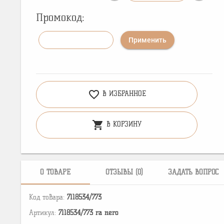
Промокод:
Применить
favorite_border
В ИЗБРАННОЕ
shopping_cart
В КОРЗИНУ
О ТОВАРЕ
ОТЗЫВЫ (0)
ЗАДАТЬ ВОПРОС
Код товара:
7118534/773
Артикул:
7118534/773 ra nero