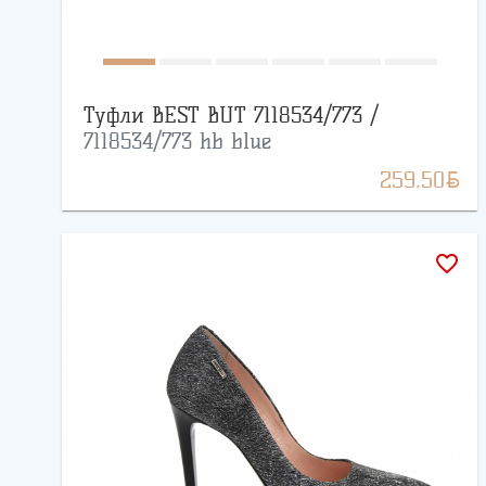
Туфли BEST BUT 7118534/773 /
7118534/773 hb blue
BYN
259.50
favorite_border