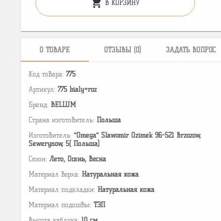
shopping_cart
В КОРЗИНУ
О ТОВАРЕ
ОТЗЫВЫ (0)
ЗАДАТЬ ВОПРОС
Код товара:
775
Артикул:
775 bialy+roz
Бренд:
BELLUM
Страна изготовитель:
Польша
Изготовитель:
"Omega" Slawomir Ozimek 96-521 Brzozow,
Sewerynow, 5( Польша)
Сезон:
Лето, Осень, Весна
Материал верха:
Натуральная кожа
Материал подкладки:
Натуральная кожа
Материал подошвы:
ТЭП
Высота каблука:
10 см.