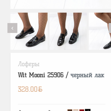
chevron_left
Лоферы
Wit Mooni
25906
/
черный лак
BYN
328.00