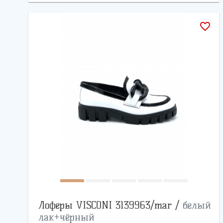
favorite_border
Лоферы VISCONI 3139963/mar /
белый
лак+чёрный