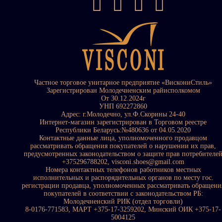
Частное торговое унитарное предприятие «ВискониСтиль»
Зарегистрирован Молодечненским райисполкомом
От 30.12.2024г
УНП 692272860
Адрес: г.Молодечно, ул.Ф.Скорины 24-40
Интернет-магазин зарегистрирован в Торговом реестре
Республики Беларусь:№480636 от 04.05.2020
Контактные данные лица, уполномоченного продавцом
рассматривать обращения покупателей о нарушении их прав,
предусмотренных законодательством о защите прав потребителе
+375296788202, visconi.shoes@gmail.com
Номера контактных телефонов работников местных
исполнительных и распорядительных органов по месту гос.
регистрации продавца, уполномоченных рассматривать обращени
покупателей в соответствии с законодательством РБ:
Молодечненский РИК (отдел торговли)
8-0176-771583, МАРТ +375-17-3259202, Минский ОИК +375-17-
5004125