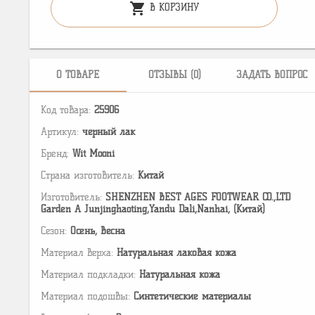
shopping_cart
В КОРЗИНУ
О ТОВАРЕ
ОТЗЫВЫ (0)
ЗАДАТЬ ВОПРОС
Код товара:
25906
Артикул:
черный лак
Бренд:
Wit Mooni
Страна изготовитель:
Китай
Изготовитель:
SHENZHEN BEST AGES FOOTWEAR CO.,LTD
Garden A Junjinghaoting,Yandu Dali,Nanhai, (Китай)
Сезон:
Осень, Весна
Материал верха:
Натуральная лаковая кожа
Материал подкладки:
Натуральная кожа
Материал подошвы:
Cинтетические материалы