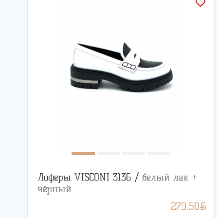
favorite_border
Лоферы VISCONI 3136 /
белый лак +
чёрный
BYN
279.50