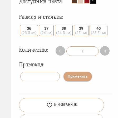
Доступные цвета:
Размер и стелька:
36
37
38
39
40
(23.5 см)
(24 см)
(24.5 см)
(25 см)
(25.5 см)
Количество:
Промокод:
Применить
favorite_border
В ИЗБРАННОЕ