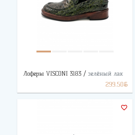
Лоферы VISCONI 3183 /
зелёный лак
BYN
299.50
favorite_border