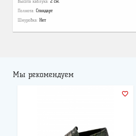
Высота каблука:
2 см.
Полнота:
Стандарт
Шнуровка:
Нет
Мы рекомендуем
favorite_border