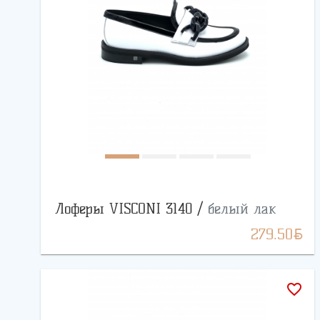
Лоферы VISCONI 3140 /
белый лак
BYN
279.50
favorite_border