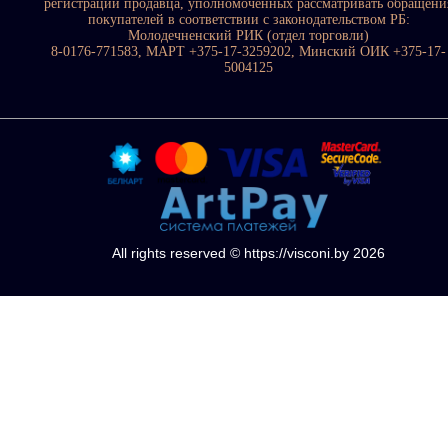
регистрации продавца, уполномоченных рассматривать обращени
покупателей в соответствии с законодательством РБ:
Молодечненский РИК (отдел торговли)
8-0176-771583, МАРТ +375-17-3259202, Минский ОИК +375-17-
5004125
All rights reserved © https://visconi.by 2026