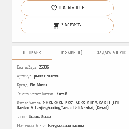
favorite_border
В ИЗБРАННОЕ
shopping_cart
В КОРЗИНУ
О ТОВАРЕ
ОТЗЫВЫ (0)
ЗАДАТЬ ВОПРОС
Код товара:
25906
Артикул:
рыжая замша
Бренд:
Wit Mooni
Страна изготовитель:
Китай
Изготовитель:
SHENZHEN BEST AGES FOOTWEAR CO.,LTD
Garden A Junjinghaoting,Yandu Dali,Nanhai, (Китай)
Сезон:
Осень, Весна
Материал верха:
Натуральная замша