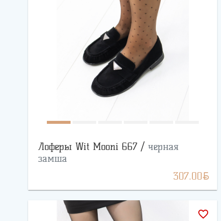
Лоферы Wit Mooni 667 /
черная
замша
BYN
307.00
favorite_border