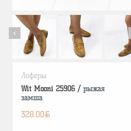
chevron_left
Лоферы
Wit Mooni
25906
/
рыжая
замша
BYN
328.00