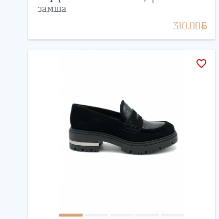
замша
BYN
310.00
favorite_border