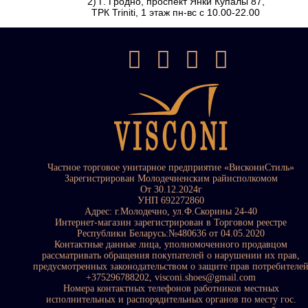
2) Г. Гродно, проспект Янки Купалы 87,
ТРК Triniti, 1 этаж пн-вс с 10.00-22.00
Частное торговое унитарное предприятие «ВискониСтиль»
Зарегистрирован Молодечненским райисполкомом
От 30.12.2024г
УНП 692272860
Адрес: г.Молодечно, ул.Ф.Скорины 24-40
Интернет-магазин зарегистрирован в Торговом реестре
Республики Беларусь:№480636 от 04.05.2020
Контактные данные лица, уполномоченного продавцом
рассматривать обращения покупателей о нарушении их прав,
предусмотренных законодательством о защите прав потребителе
+375296788202, visconi.shoes@gmail.com
Номера контактных телефонов работников местных
исполнительных и распорядительных органов по месту гос.