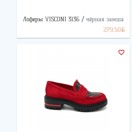
Лоферы VISCONI 3136 /
чёрная замша
BYN
279.50
favorite_border