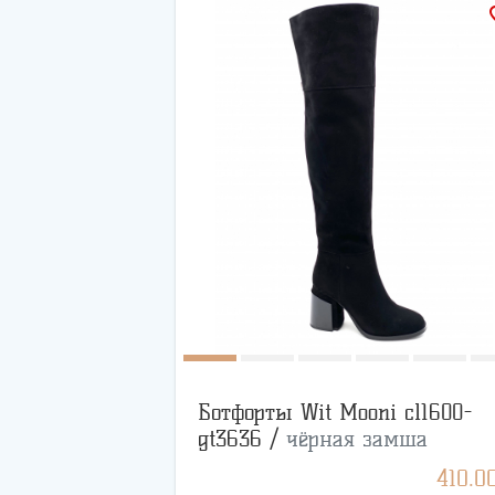
favo
Ботфорты Wit Mooni cl1600-
gt3636 /
чёрная замша
410.0