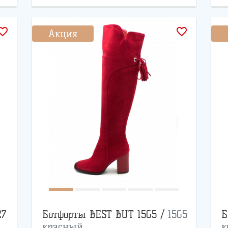
rite_border
favorite_border
Акция
27
Ботфорты BEST BUT 1565 /
1565
Б
красный
к