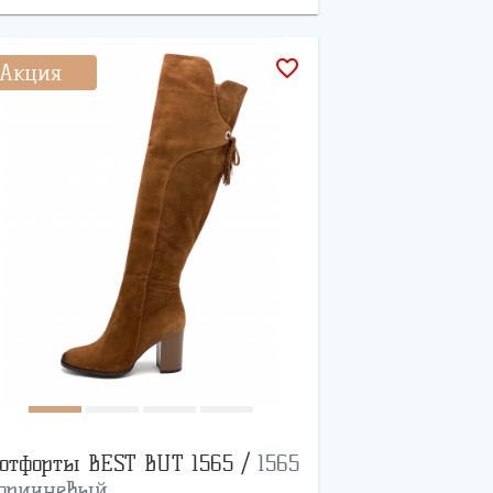
favorite_border
Акция
отфорты BEST BUT 1565 /
1565
оричневый