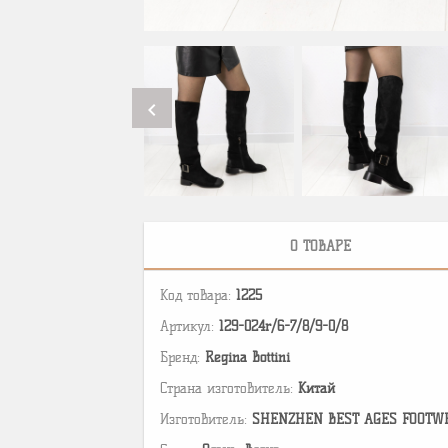
chevron_left
О ТОВАРЕ
Код товара:
1225
Артикул:
129-024r/6-7/8/9-0/8
Бренд:
Regina Bottini
Страна изготовитель:
Китай
Изготовитель:
SHENZHEN BEST AGES FOOTWEAR 