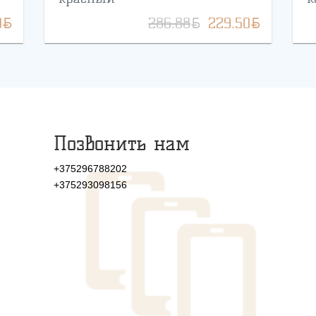
BYN
BYN
BYN
0
286.88
229.50
Позвонить нам
+375296788202
+375293098156