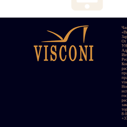
Ча
«В
За
От
УН
Ад
Ин
Ре
Ко
ра
пр
пр
vi
Но
ис
го
ра
за
то
8-
+3