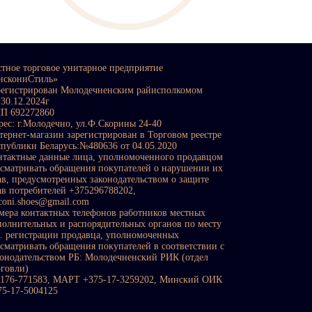
стное торговое унитарное предприятие
искониСтиль»
регистрирован Молодечненским райисполкомом
 30.12.2024г
П 692272860
рес: г.Молодечно, ул.Ф.Скорины 24-40
тернет-магазин зарегистрирован в Торговом реестре
спублики Беларусь:№480636 от 04.05.2020
нтактные данные лица, уполномоченного продавцом
ссматривать обращения покупателей о нарушении их
ав, предусмотренных законодательством о защите
ав потребителей +375296788202,
sconi.shoes@gmail.com
мера контактных телефонов работников местных
полнительных и распорядительных органов по месту
с. регистрации продавца, уполномоченных
ссматривать обращения покупателей в соответствии с
конодательством РБ: Молодечненский РИК (отдел
рговли)
0176-771583, МАРТ +375-17-3259202, Минский ОИК
75-17-5004125