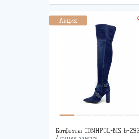
favo
Акция
Ботфорты CONHPOL-BIS b-29
/
синяя замша