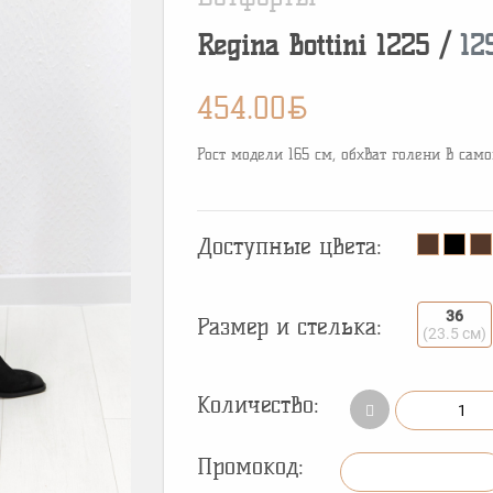
Regina Bottini
1225
/
12
BYN
454.00
Рост модели 165 см, обхват голени в сам
Доступные цвета:
36
Размер и стелька:
(23.5 см)
Количество:
Промокод: