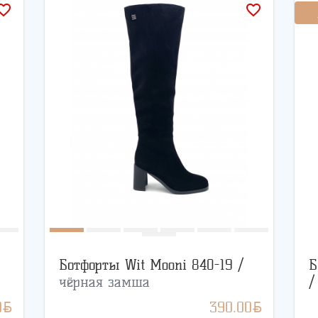
rite_border
favorite_border
Ботфорты Wit Mooni 840-19 /
Б
чёрная замша
BYN
BYN
0
390.00