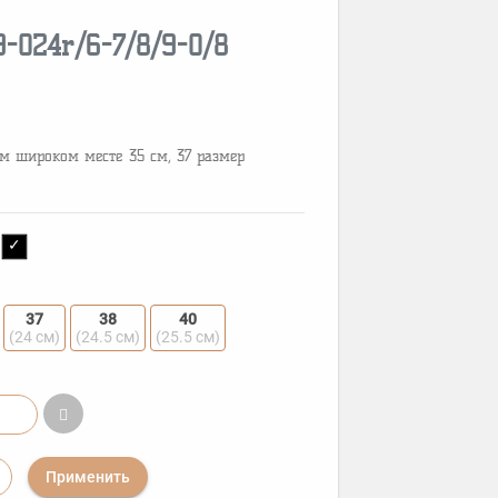
9-024r/6-7/8/9-0/8
ом широком месте 35 см, 37 размер
37
38
40
(24 см)
(24.5 см)
(25.5 см)
Применить