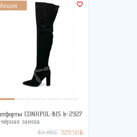
favorite_border
Акция
отфорты CONHPOL-BIS b-2927
/
чёрная замша
BYN
BYN
411.88
329.50