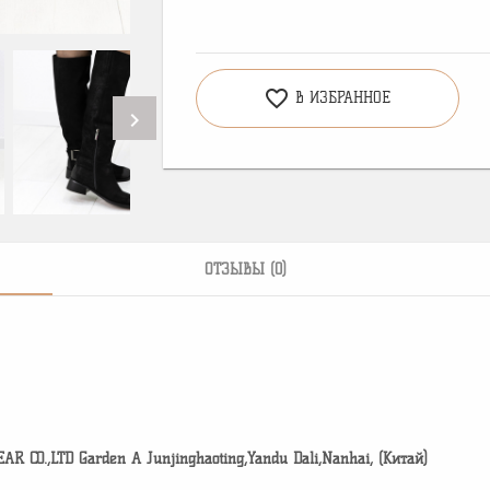
favorite_border
В ИЗБРАННОЕ
chevron_right
ОТЗЫВЫ (0)
CO.,LTD Garden A Junjinghaoting,Yandu Dali,Nanhai, (Китай)