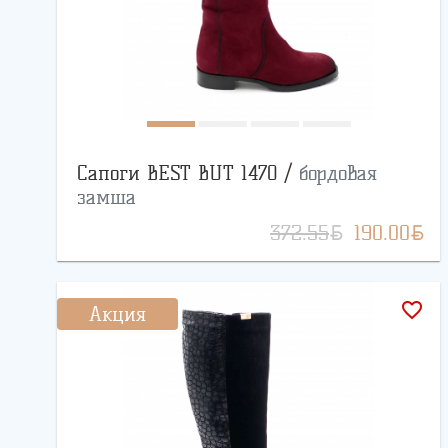
Сапоги BEST BUT 1470 /
бордовая
замша
BYN
BYN
372.55
190.00
favorite_border
Акция