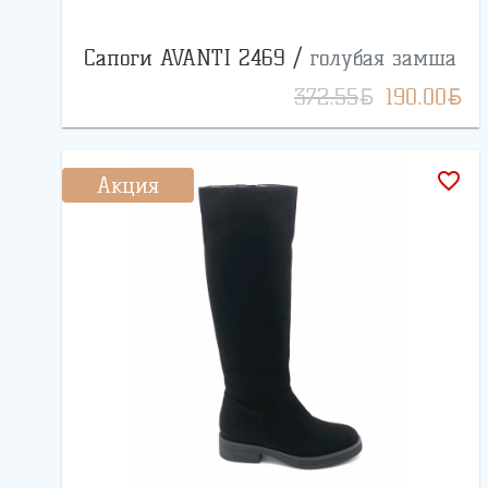
Сапоги AVANTI 2469 /
голубая замша
BYN
BYN
372.55
190.00
favorite_border
Акция