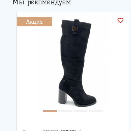
Мы рекомендуем
favorite_border
Акция