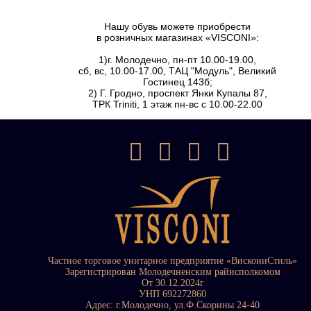
Нашу обувь можете приобрести
в розничных магазинах «VISCONI»:
1)г. Молодечно, пн-пт 10.00-19.00,
сб, вс, 10.00-17.00, ТАЦ "Модуль", Великий
Гостинец 143б;
2) Г. Гродно, проспект Янки Купалы 87,
ТРК Triniti, 1 этаж пн-вс с 10.00-22.00
Частное торговое унитарное предприятие «ВискониСтиль»
Зарегистрирован Молодечненским райисполкомом
От 30.12.2024г
УНП 692272860
Адрес: г.Молодечно, ул.Ф.Скорины 24-40