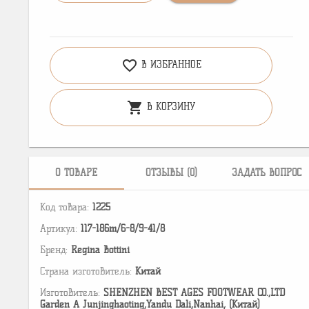
favorite_border
В ИЗБРАННОЕ
shopping_cart
В КОРЗИНУ
О ТОВАРЕ
ОТЗЫВЫ (0)
ЗАДАТЬ ВОПРОС
Код товара:
1225
Артикул:
117-186m/6-8/9-41/8
Бренд:
Regina Bottini
Страна изготовитель:
Китай
Изготовитель:
SHENZHEN BEST AGES FOOTWEAR CO.,LTD
Garden A Junjinghaoting,Yandu Dali,Nanhai, (Китай)