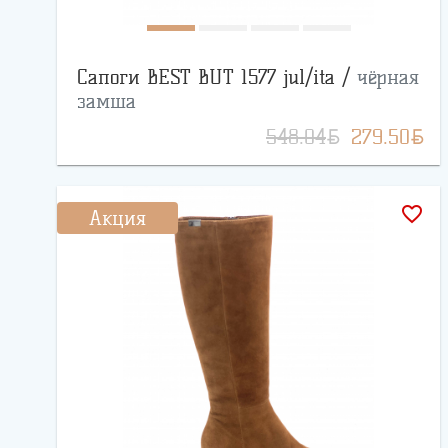
Сапоги BEST BUT 1577 jul/ita /
чёрная
замша
BYN
BYN
548.04
279.50
favorite_border
Акция