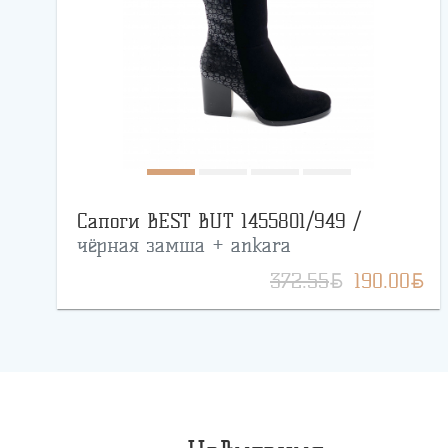
Сапоги BEST BUT 1455801/949 /
чёрная замша + ankara
BYN
BYN
372.55
190.00