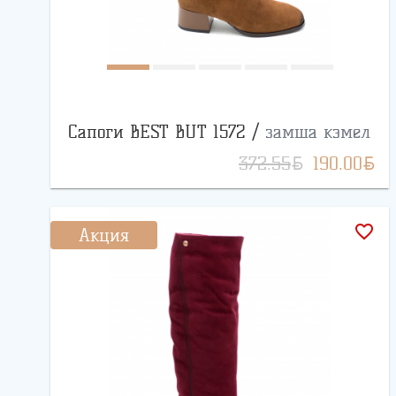
Сапоги BEST BUT 1572 /
замша кэмел
BYN
BYN
372.55
190.00
favorite_border
Акция