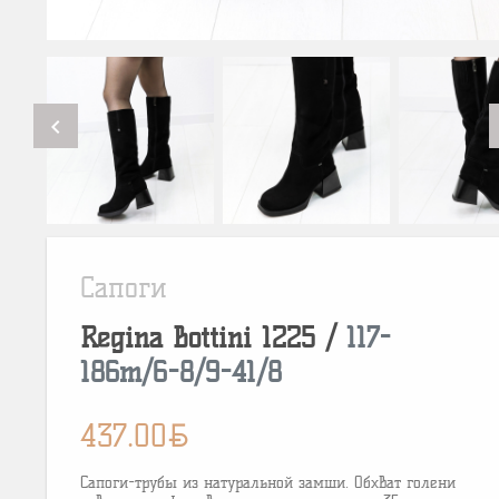
chevron_left
Сапоги
Regina Bottini
1225
/
117-
186m/6-8/9-41/8
BYN
437.00
Сапоги-трубы из натуральной замши. Обхват голени