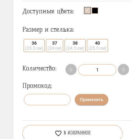
Доступные цвета:
Размер и стелька:
36
37
38
40
(23.5 см)
(24 см)
(24.5 см)
(25.5 см)
Количество:
Промокод:
Применить
favorite_border
В ИЗБРАННОЕ