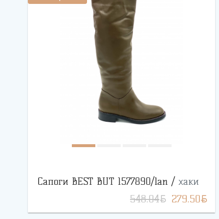
Сапоги BEST BUT 1577890/lan /
хаки
BYN
BYN
548.04
279.50