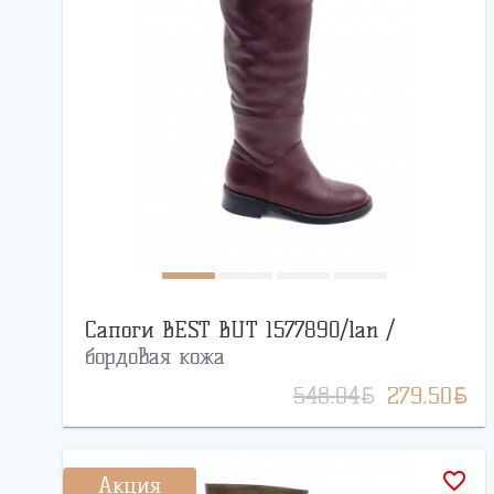
Сапоги BEST BUT 1577890/lan /
бордовая кожа
BYN
BYN
548.04
279.50
favorite_border
Акция