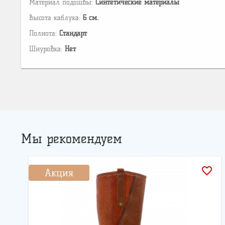
Материал подошвы:
Cинтетические материалы
Высота каблука:
6 см.
Полнота:
Стандарт
Шнуровка:
Нет
Мы рекомендуем
favorite_border
Акция