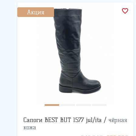
favorite_border
Акция
Сапоги BEST BUT 1577 jul/ita /
чёрная
кожа