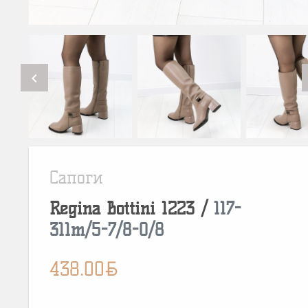
chevron_left
Сапоги
Regina Bottini
1223
/
117-
311m/5-7/8-0/8
BYN
438.00