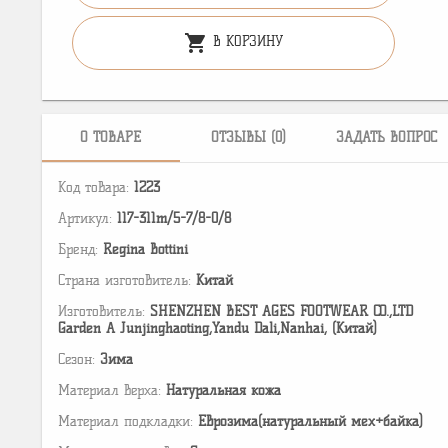
shopping_cart
В КОРЗИНУ
О ТОВАРЕ
ОТЗЫВЫ (0)
ЗАДАТЬ ВОПРОС
Код товара:
1223
Артикул:
117-311m/5-7/8-0/8
Бренд:
Regina Bottini
Страна изготовитель:
Китай
Изготовитель:
SHENZHEN BEST AGES FOOTWEAR CO.,LTD
Garden A Junjinghaoting,Yandu Dali,Nanhai, (Китай)
Сезон:
Зима
Материал верха:
Натуральная кожа
Материал подкладки:
Еврозима(натуральный мех+байка)