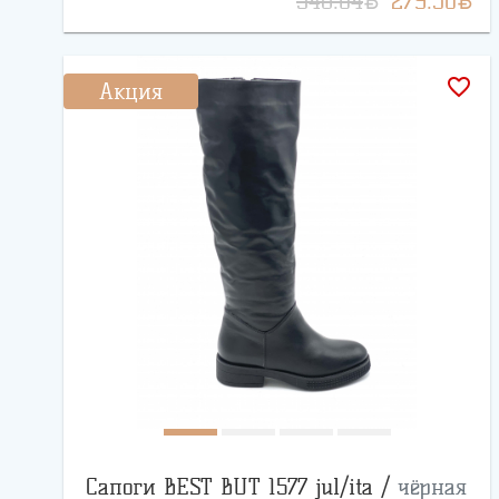
548.04
279.50
favorite_border
Акция
Сапоги BEST BUT 1577 jul/ita /
чёрная