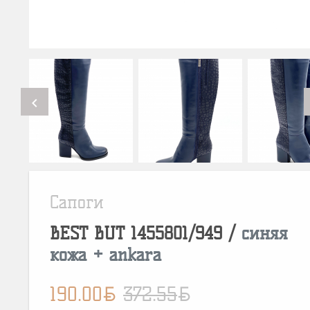
chevron_left
Сапоги
BEST BUT
1455801/949
/
синяя
кожа + ankara
BYN
BYN
190.00
372.55