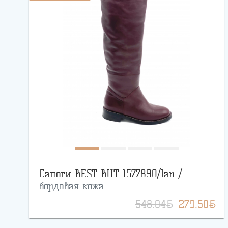
Сапоги BEST BUT 1577890/lan /
бордовая кожа
BYN
BYN
548.04
279.50