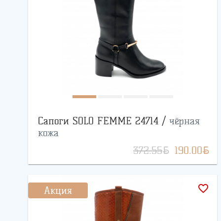
Сапоги SOLO FEMME 24714 /
чёрная
кожа
BYN
BYN
372.55
190.00
favorite_border
Акция