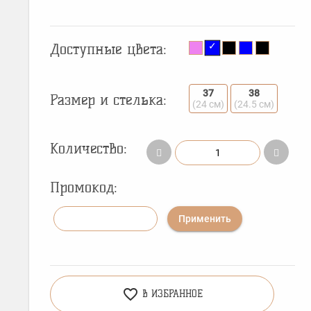
Доступные цвета:
37
38
Размер и стелька:
(24 см)
(24.5 см)
Количество:
Промокод:
Применить
favorite_border
В ИЗБРАННОЕ