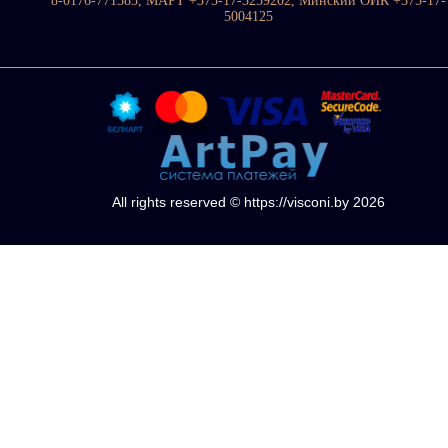
8-0176-771583, МАРТ +375-17-3259202, Минский ОИК +375-17-
5004125
All rights reserved © https://visconi.by 2026