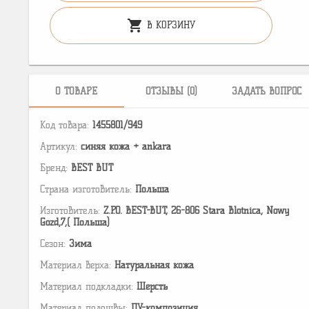
shopping_cart
В КОРЗИНУ
О ТОВАРЕ
ОТЗЫВЫ (0)
ЗАДАТЬ ВОПРОС
Код товара:
1455801/949
Артикул:
синяя кожа + ankara
Бренд:
BEST BUT
Страна изготовитель:
Польша
Изготовитель:
Z.P.O. BEST-BUT, 26-806 Stara Blotnica, Nowy
Gozd,7,( Польша)
Сезон:
Зима
Материал верха:
Натуральная кожа
Материал подкладки:
Шерсть
Материал подошвы:
ПУ-композиция