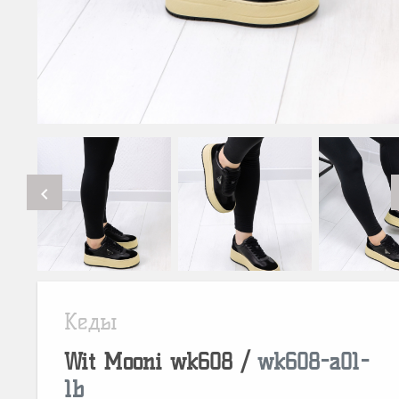
chevron_left
Кеды
Wit Mooni
wk608
/
wk608-a01-
1b