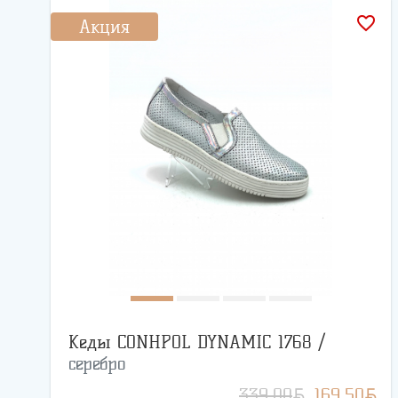
favorite_border
Акция
Кеды CONHPOL DYNAMIC 1768 /
серебро
BYN
BYN
339.00
169.50