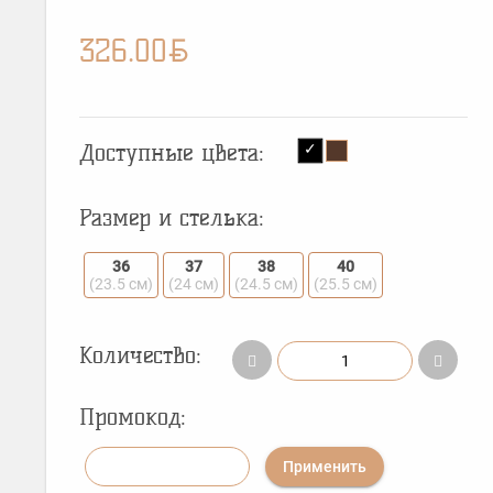
BYN
326.00
Доступные цвета:
Размер и стелька:
36
37
38
40
(23.5 см)
(24 см)
(24.5 см)
(25.5 см)
Количество:
Промокод:
Применить