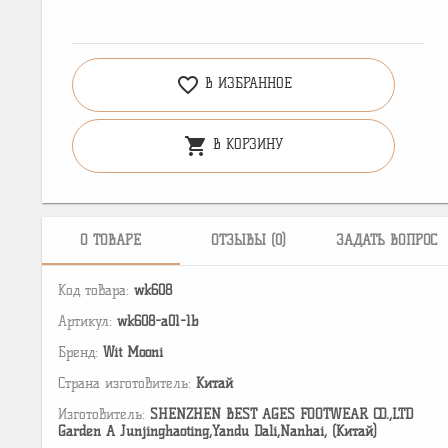
favorite_border
В ИЗБРАННОЕ
shopping_cart
В КОРЗИНУ
О ТОВАРЕ
ОТЗЫВЫ (0)
ЗАДАТЬ ВОПРОС
Код товара:
wk608
Артикул:
wk608-a01-1b
Бренд:
Wit Mooni
Страна изготовитель:
Китай
Изготовитель:
SHENZHEN BEST AGES FOOTWEAR CO.,LTD
Garden A Junjinghaoting,Yandu Dali,Nanhai, (Китай)