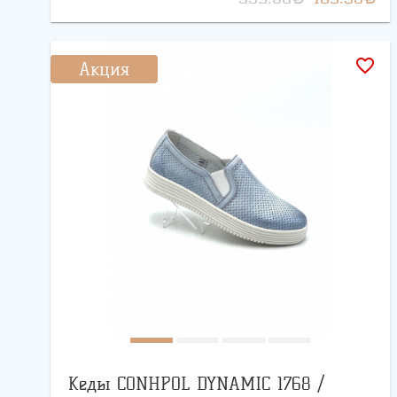
favorite_border
Акция
Кеды CONHPOL DYNAMIC 1768 /