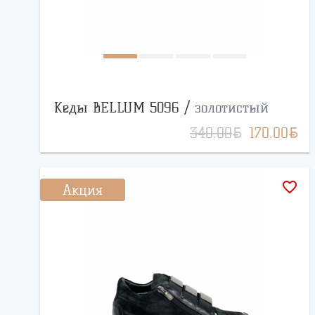
Кеды BELLUM 5096 /
золотистый
BYN
BYN
340.00
170.00
favorite_border
Акция