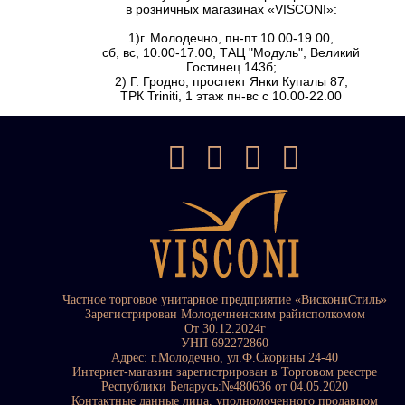
в розничных магазинах «VISCONI»:
1)г. Молодечно, пн-пт 10.00-19.00,
сб, вс, 10.00-17.00, ТАЦ "Модуль", Великий
Гостинец 143б;
2) Г. Гродно, проспект Янки Купалы 87,
ТРК Triniti, 1 этаж пн-вс с 10.00-22.00
Частное торговое унитарное предприятие «ВискониСтиль»
Зарегистрирован Молодечненским райисполкомом
От 30.12.2024г
УНП 692272860
Адрес: г.Молодечно, ул.Ф.Скорины 24-40
Интернет-магазин зарегистрирован в Торговом реестре
Республики Беларусь:№480636 от 04.05.2020
Контактные данные лица, уполномоченного продавцом