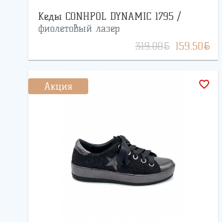
Кеды CONHPOL DYNAMIC 1795 /
фиолетовый лазер
BYN
BYN
319.00
159.50
favorite_border
Акция