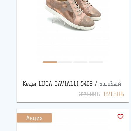
Кеды LUCA CAVIALLI 5409 /
розовый
BYN
BYN
279.00
139.50
favorite_border
Акция