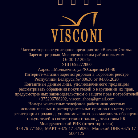
Частное торговое унитарное предприятие «ВискониСтиль»
Зарегистрирован Молодечненским райисполкомом
От 30.12.2024г
УНП 692272860
Адрес: г.Молодечно, ул.Ф.Скорины 24-40
Интернет-магазин зарегистрирован в Торговом реестре
Республики Беларусь:№480636 от 04.05.2020
Контактные данные лица, уполномоченного продавцом
рассматривать обращения покупателей о нарушении их прав,
предусмотренных законодательством о защите прав потребителе
+375296788202, visconi.shoes@gmail.com
Номера контактных телефонов работников местных
исполнительных и распорядительных органов по месту гос.
регистрации продавца, уполномоченных рассматривать обращени
покупателей в соответствии с законодательством РБ:
Молодечненский РИК (отдел торговли)
8-0176-771583, МАРТ +375-17-3259202, Минский ОИК +375-17-
5004125