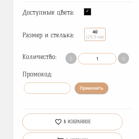
Доступные цвета:
40
Размер и стелька:
(25.5 см)
Количество:
Промокод:
Применить
favorite_border
В ИЗБРАННОЕ