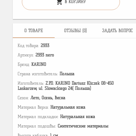
shopping_cart
В КОРЗИНУ
О ТОВАРЕ
ОТЗЫВЫ (0)
ЗАДАТЬ ВОПРОС
Код товара:
2933
Артикул:
2933 nero
Бренд:
KARINO
Страна изготовитель:
Польша
Изготовитель:
Z.P.O. KARINO Dariusz Kliczek 08-450
Laskarzew, ul. Slowackiego 24( Польша)
Сезон:
Лето, Осень, Весна
Материал верха:
Натуральная кожа
Материал подкладки:
Натуральная кожа
Материал подошвы:
Cинтетические материалы
Высота каблука:
1 см.