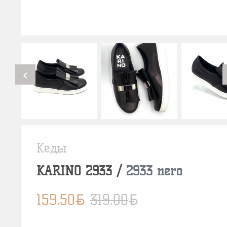
chevron_left
Кеды
KARINO
2933
/
2933 nero
BYN
BYN
159.50
319.00