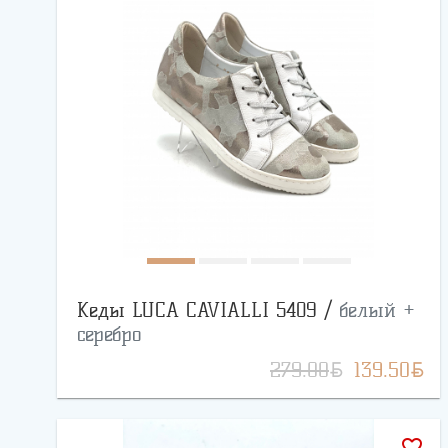
Кеды LUCA CAVIALLI 5409 /
белый +
серебро
BYN
BYN
279.00
139.50
favorite_border