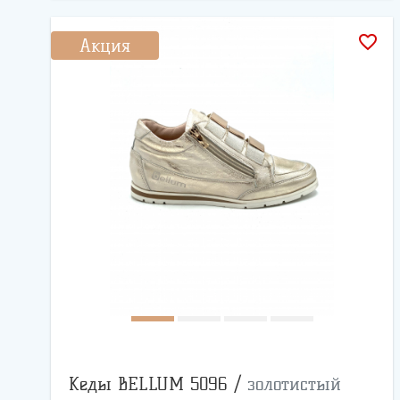
favorite_border
Акция
Кеды BELLUM 5096 /
золотистый