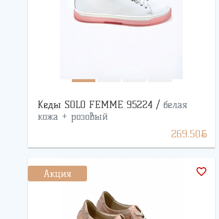
Кеды SOLO FEMME 95224 /
белая
кожа + розовый
BYN
269.50
favorite_border
Акция