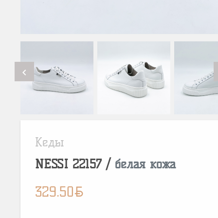
chevron_left
Кеды
NESSI
22157
/
белая кожа
BYN
329.50