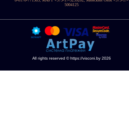
8-0176-771583, МАРТ +375-17-3259202, Минский ОИК +375-17-
5004125
All rights reserved © https://visconi.by 2026