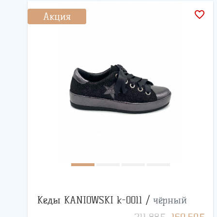
favorite_border
Акция
Кеды KANIOWSKI k-0011 /
чёрный
BYN
BYN