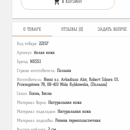
shopping_cart
В КОРЗИНУ
О ТОВАРЕ
ОТЗЫВЫ (0)
ЗАДАТЬ ВОПРОС
Код товара:
22157
Артикул:
белая кожа
Бренд:
NESSI
Страна изготовитель:
Польша
Изготовитель:
Nessi s.c. Arkadiusz Alot, Robert Sikora Ul.
Przemysłowa 78, 08-410 Wola Rębkowska, (Польша)
Сезон:
Осень, Весна
Материал верха:
Натуральная кожа
Материал подкладки:
Натуральная кожа
Материал подошвы:
Резина термопластичная
Высота каблука:
2 см.