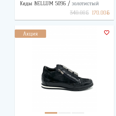
Кеды BELLUM 5096 /
золотистый
BYN
BYN
340.00
170.00
favorite_border
Акция