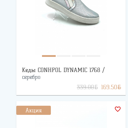
Кеды CONHPOL DYNAMIC 1768 /
серебро
BYN
BYN
339.00
169.50
favorite_border
Акция