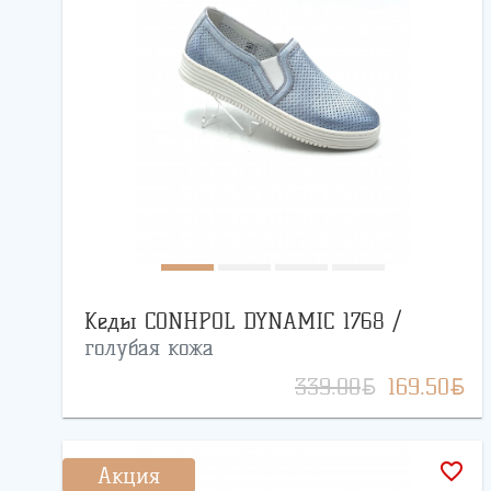
Кеды CONHPOL DYNAMIC 1768 /
голубая кожа
BYN
BYN
339.00
169.50
favorite_border
Акция