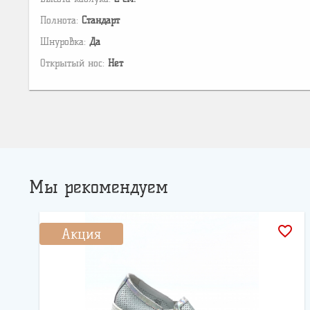
Полнота:
Стандарт
Шнуровка:
Да
Открытый нос:
Нет
Мы рекомендуем
favorite_border
Акция