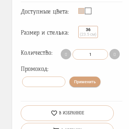
Доступные цвета:
36
Размер и стелька:
(23.5 см)
Количество:
Промокод:
Применить
favorite_border
В ИЗБРАННОЕ