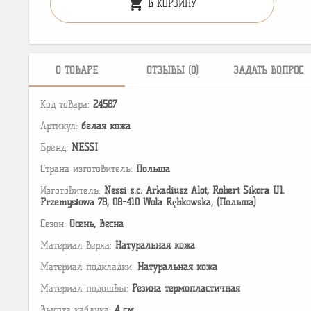
shopping_cart
В КОРЗИНУ
О ТОВАРЕ
ОТЗЫВЫ (0)
ЗАДАТЬ ВОПРОС
Код товара:
24587
Артикул:
белая кожа
Бренд:
NESSI
Страна изготовитель:
Польша
Изготовитель:
Nessi s.c. Arkadiusz Alot, Robert Sikora Ul.
Przemysłowa 78, 08-410 Wola Rębkowska, (Польша)
Сезон:
Осень, Весна
Материал верха:
Натуральная кожа
Материал подкладки:
Натуральная кожа
Материал подошвы:
Резина термопластичная
Высота каблука:
4 см.