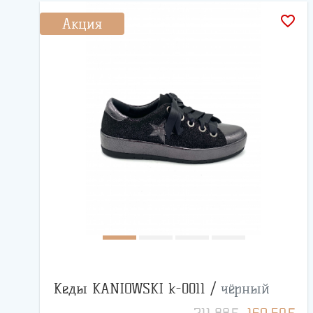
favorite_border
Акция
Кеды KANIOWSKI k-0011 /
чёрный
BYN
BYN