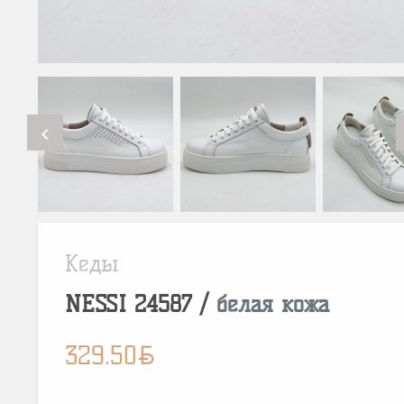
chevron_left
Кеды
NESSI
24587
/
белая кожа
BYN
329.50