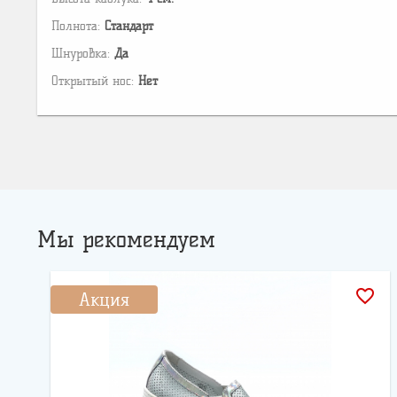
Полнота:
Стандарт
Шнуровка:
Да
Открытый нос:
Нет
Мы рекомендуем
favorite_border
Акция