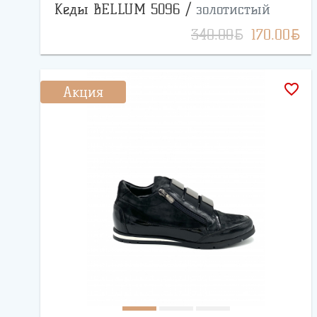
Кеды BELLUM 5096 /
золотистый
BYN
BYN
340.00
170.00
favorite_border
Акция