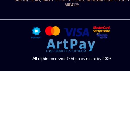
8-0176-771583, МАРТ +375-17-3259202, Минский ОИК +375-17-
5004125
All rights reserved © https://visconi.by 2026