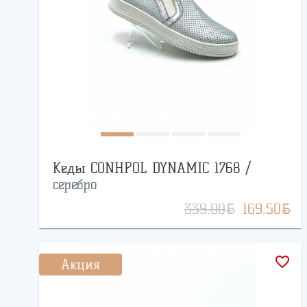
Кеды CONHPOL DYNAMIC 1768 /
серебро
BYN
BYN
339.00
169.50
favorite_border
Акция