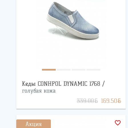
Кеды CONHPOL DYNAMIC 1768 /
голубая кожа
BYN
BYN
339.00
169.50
favorite_border
Акция