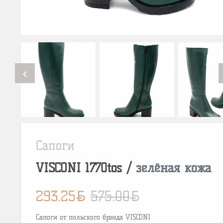
chevron_left
Сапоги
VISCONI
1770tos
/
зелёная кожа
BYN
BYN
293.25
575.00
Сапоги от польского брэнда VISCONI