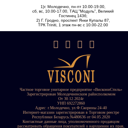
1)г. Молодечно, пн-пт 10.00-19.00,
сб, вс, 10.00-17.00, ТАЦ "Модуль", Великий
Гостинец 143б;
2) Г. Гродно, проспект Янки Купалы 87,
ТРК Triniti, 1 этаж пн-вс с 10.00-22.00
Частное торговое унитарное предприятие «ВискониСтиль»
Зарегистрирован Молодечненским райисполкомом
От 30.12.2024г
УНП 692272860
Адрес: г.Молодечно, ул.Ф.Скорины 24-40
Интернет-магазин зарегистрирован в Торговом реестре
Республики Беларусь:№480636 от 04.05.2020
Контактные данные лица, уполномоченного продавцом
рассматривать обращения покупателей о нарушении их прав,