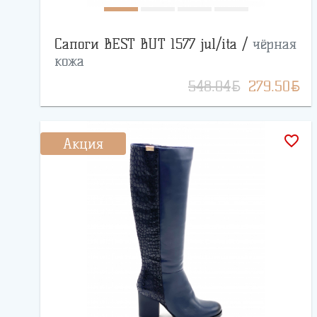
Сапоги BEST BUT 1577 jul/ita /
чёрная
кожа
BYN
BYN
548.04
279.50
favorite_border
Акция