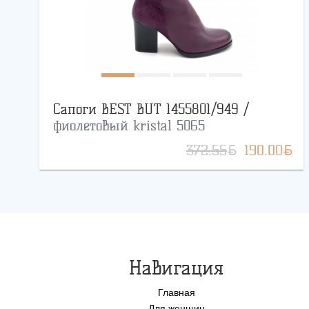
Сапоги BEST BUT 1455801/949 /
фиолетовый kristal 5065
BYN
BYN
372.55
190.00
Навигация
Главная
Для женщин