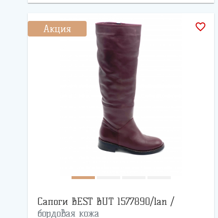
favorite_border
Акция
Сапоги BEST BUT 1577890/lan /
бордовая кожа