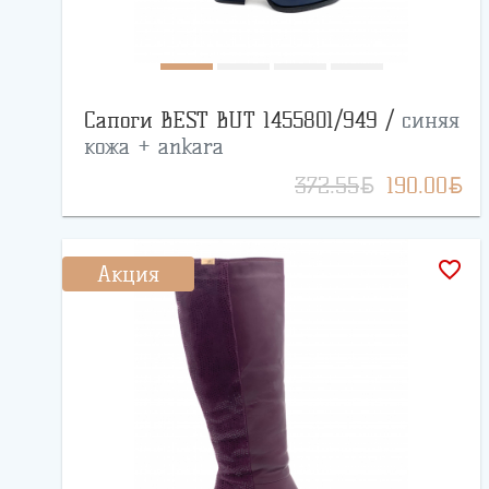
Сапоги BEST BUT 1455801/949 /
синяя
кожа + ankara
BYN
BYN
372.55
190.00
favorite_border
Акция