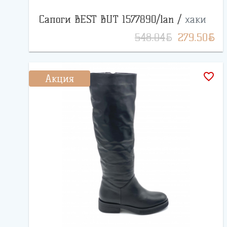
Сапоги BEST BUT 1577890/lan /
хаки
BYN
BYN
548.04
279.50
favorite_border
Акция