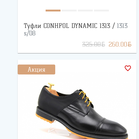
Туфли CONHPOL DYNAMIC 1313 /
1313
s/08
BYN
BYN
325.00
260.00
favorite_border
Акция