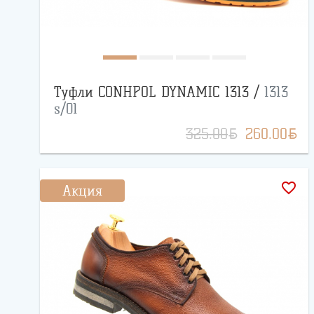
Туфли CONHPOL DYNAMIC 1313 /
1313
s/01
BYN
BYN
325.00
260.00
favorite_border
Акция