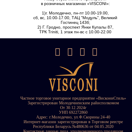
в розничных магазинах «VISCONI»:
1)г. Молодечно, пн-пт 10.00-19.00,
сб, вс, 10.00-17.00, ТАЦ "Модуль", Великий
Гостинец 143б;
2) Г. Гродно, проспект Янки Купалы 87,
ТРК Triniti, 1 этаж пн-вс с 10.00-22.00
Частное торговое унитарное предприятие «ВискониСтиль»
Зарегистрирован Молодечненским райисполкомом
От 30.12.2024г
УНП 692272860
Адрес: г.Молодечно, ул.Ф.Скорины 24-40
Интернет-магазин зарегистрирован в Торговом реестре
Республики Беларусь:№480636 от 04.05.2020
Контактные данные лица, уполномоченного продавцом