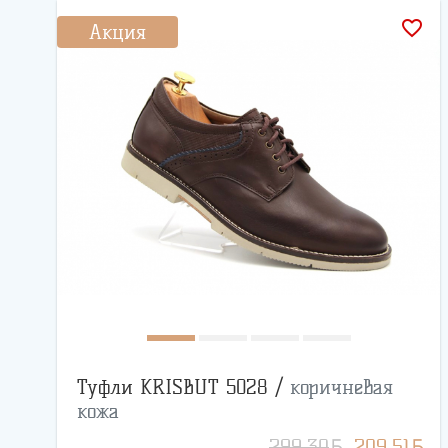
favorite_border
Акция
Туфли KRISBUT 5028 /
коричневая
кожа
BYN
BYN
299.30
209.51