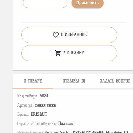
Применить
favorite_border
В ИЗБРАННОЕ
shopping_cart
В КОРЗИНУ
О ТОВАРЕ
ОТЗЫВЫ (0)
ЗАДАТЬ ВОПРОС
Код товара:
5024
Артикул:
синяя кожа
Бренд:
KRISBUT
Страна изготовитель:
Польша
Изготовитель:
Sp z o.o. Sp k., „KRISBUT” 42-300 Myszków, Ul.