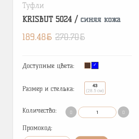
Туфли
KRISBUT
5024
/
синяя кожа
BYN
BYN
189.48
270.70
Доступные цвета:
43
Размер и стелька:
(28.5 см)
Количество:
Промокод: