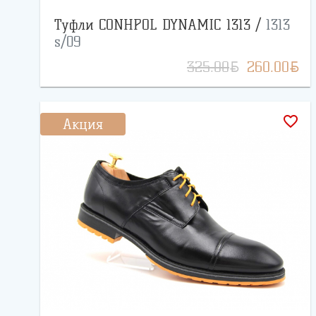
Туфли CONHPOL DYNAMIC 1313 /
1313
s/09
BYN
BYN
325.00
260.00
favorite_border
Акция