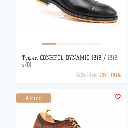
Туфли CONHPOL DYNAMIC 1313 /
1313
s/01
BYN
BYN
325.00
260.00
favorite_border
Акция