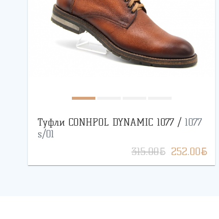
Туфли CONHPOL DYNAMIC 1077 /
1077
s/01
BYN
BYN
315.00
252.00