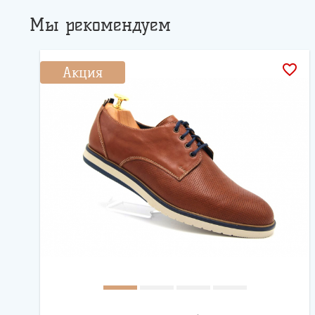
Мы рекомендуем
favorite_border
Акция