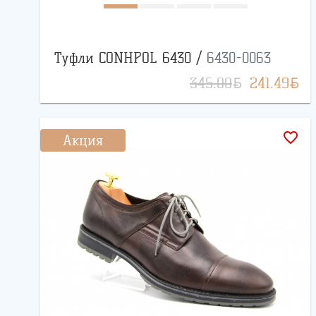
Туфли CONHPOL 6430 /
6430-0063
BYN
BYN
345.00
241.49
favorite_border
Акция