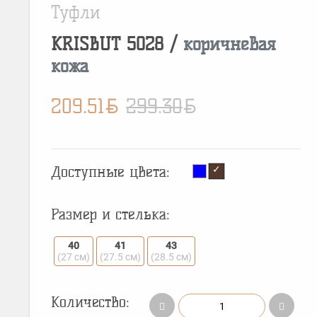
Туфли
KRISBUT
5028
/
коричневая
кожа
BYN
BYN
209.51
299.30
Доступные цвета:
Размер и стелька:
40
41
43
(27 см)
(27.5 см)
(28.5 см)
Количество: