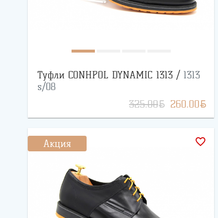
Туфли CONHPOL DYNAMIC 1313 /
1313
s/08
BYN
BYN
325.00
260.00
favorite_border
Акция