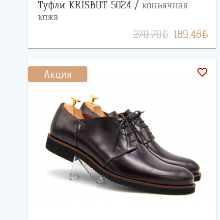
Туфли KRISBUT 5024 /
коньячная
кожа
BYN
BYN
270.70
189.48
favorite_border
Акция