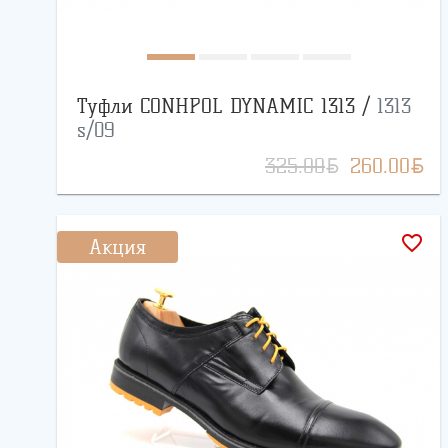
Туфли CONHPOL DYNAMIC 1313 /
1313
s/09
BYN
BYN
325.00
260.00
favorite_border
Акция