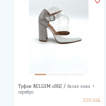
favorite_border
Туфли BELLUM с802 /
белая кожа +
серебро
BYN
239.50