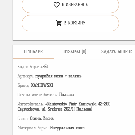
favorite_border
В ИЗБРАННОЕ
shopping_cart
В КОРЗИНУ
О ТОВАРЕ
ОТЗЫВЫ (0)
ЗАДАТЬ ВОПРОС
Код товара:
к-61
Артикул:
пудровая кожа + зелень
Бренд:
KANIOWSKI
Страна изготовитель:
Польша
Изготовитель:
«Kaniowski» Piotr Kaniowski 42-200
Częstochowa, ul. Srebrna 202/1( Польша)
Сезон:
Осень, Весна
Материал верха:
Натуральная кожа