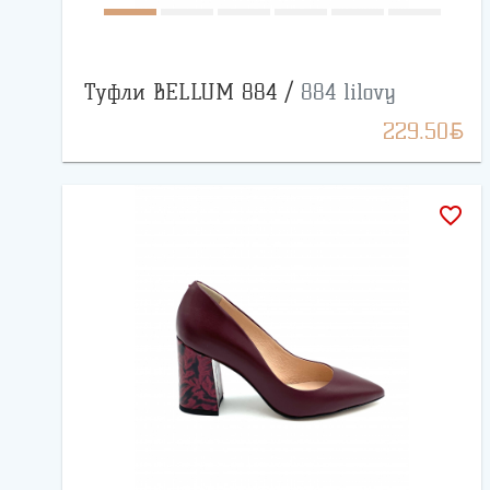
Туфли BELLUM 884 /
884 lilovy
BYN
229.50
favorite_border