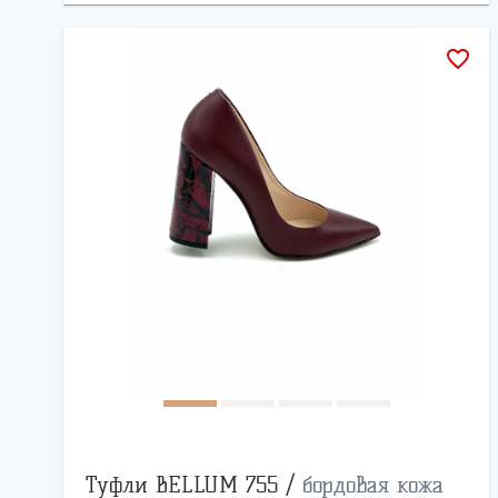
favorite_border
Туфли BELLUM 755 /
бордовая кожа