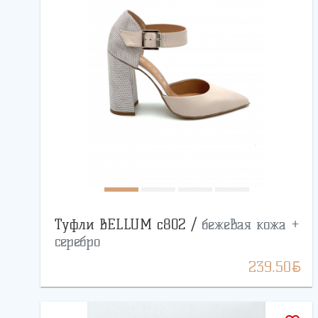
Туфли BELLUM с802 /
бежевая кожа +
серебро
BYN
239.50