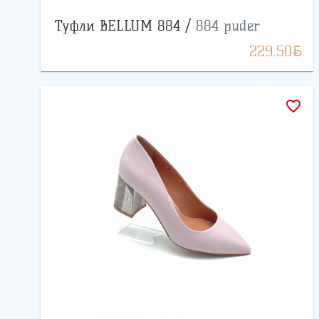
Туфли BELLUM 884 /
884 puder
BYN
229.50
favorite_border