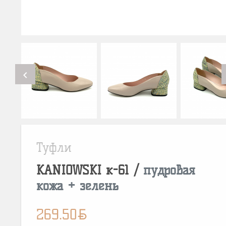
chevron_left
Туфли
KANIOWSKI
к-61
/
пудровая
кожа + зелень
BYN
269.50