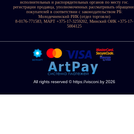
исполнительных и распорядительных органов по месту гос.
регистрации продавца, уполномоченных рассматривать обращени
покупателей в соответствии с законодательством РБ:
Молодечненский РИК (отдел торговли)
8-0176-771583, МАРТ +375-17-3259202, Минский ОИК +375-17-
5004125
All rights reserved © https://visconi.by 2026