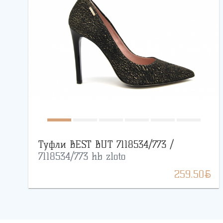
Туфли BEST BUT 7118534/773 /
7118534/773 hb zloto
BYN
259.50