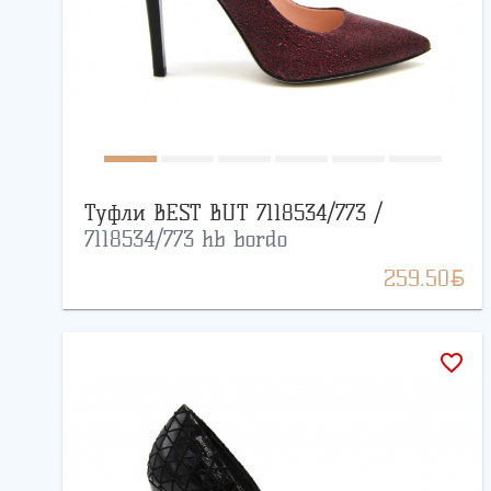
Туфли BEST BUT 7118534/773 /
7118534/773 hb bordo
BYN
259.50
favorite_border