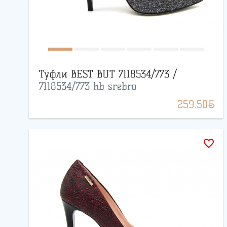
Туфли BEST BUT 7118534/773 /
7118534/773 hb srebro
BYN
259.50
favorite_border