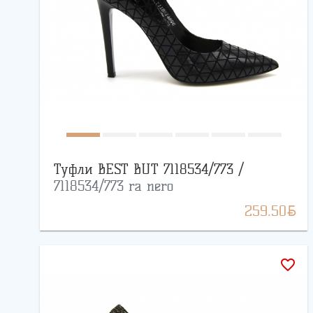
Туфли BEST BUT 7118534/773 /
7118534/773 ra nero
BYN
259.50
favorite_border