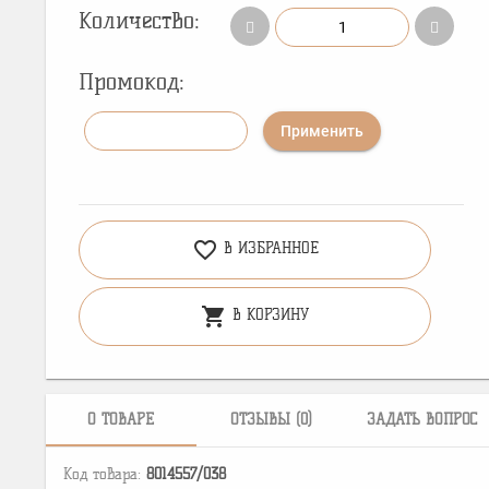
Количество:
Промокод:
Применить
favorite_border
В ИЗБРАННОЕ
shopping_cart
В КОРЗИНУ
О ТОВАРЕ
ОТЗЫВЫ (0)
ЗАДАТЬ ВОПРОС
Код товара:
8014557/038