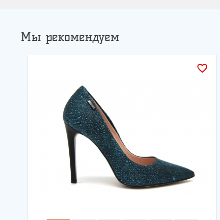
Мы рекомендуем
favorite_border