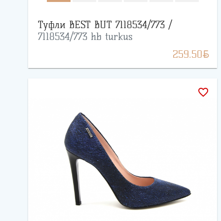
Туфли BEST BUT 7118534/773 /
7118534/773 hb turkus
BYN
259.50
favorite_border