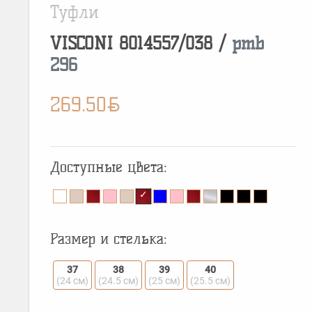
Туфли
VISCONI
8014557/038
/
pmb
296
BYN
269.50
Доступные цвета:
Размер и стелька:
37
38
39
40
(24 см)
(24.5 см)
(25 см)
(25.5 см)