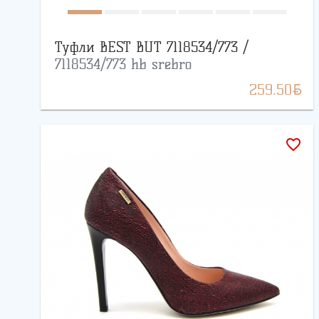
Туфли BEST BUT 7118534/773 /
7118534/773 hb srebro
BYN
259.50
favorite_border