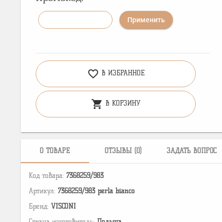
Применить
favorite_border
В ИЗБРАННОЕ
shopping_cart
В КОРЗИНУ
О ТОВАРЕ
ОТЗЫВЫ (0)
ЗАДАТЬ ВОПРОС
Код товара:
7368259/983
Артикул:
7368259/983 perla bianco
Бренд:
VISCONI
Страна изготовитель:
Польша