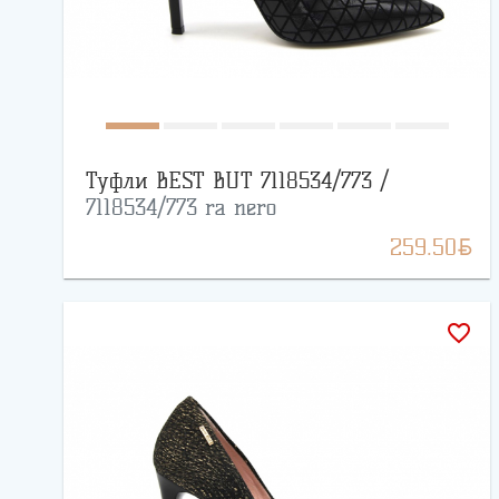
Туфли BEST BUT 7118534/773 /
7118534/773 ra nero
BYN
259.50
favorite_border