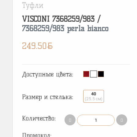
Туфли
VISCONI
7368259/983
/
7368259/983 perla bianco
BYN
249.50
Доступные цвета:
40
Размер и стелька:
(25.5 см)
Количество:
Промокод: