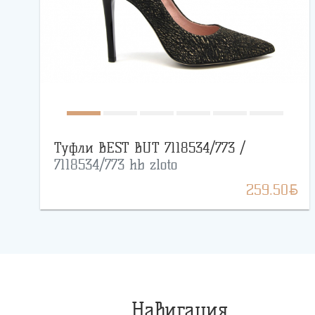
Туфли BEST BUT 7118534/773 /
7118534/773 hb zloto
BYN
259.50
Навигация