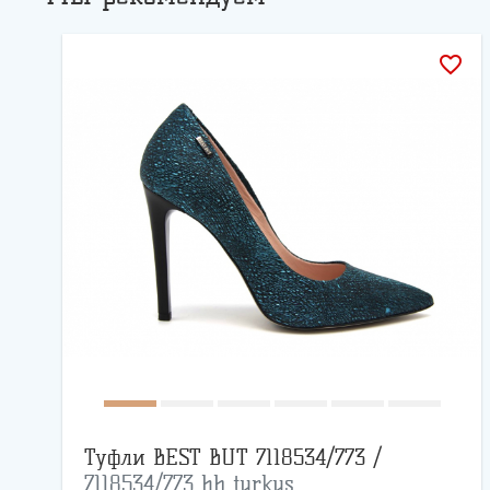
favorite_border
Туфли BEST BUT 7118534/773 /
7118534/773 hb turkus