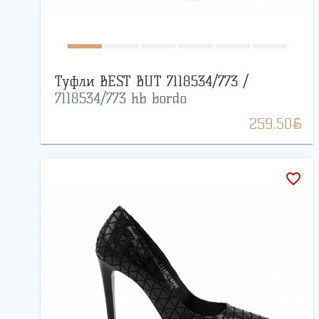
Туфли BEST BUT 7118534/773 /
7118534/773 hb bordo
BYN
259.50
favorite_border