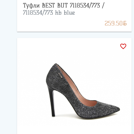
Туфли BEST BUT 7118534/773 /
7118534/773 hb blue
BYN
259.50
favorite_border