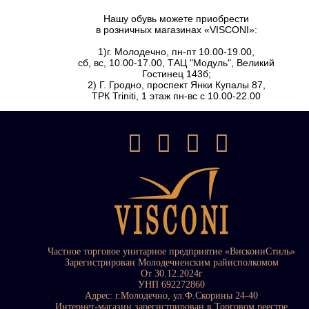
Нашу обувь можете приобрести
в розничных магазинах «VISCONI»:
1)г. Молодечно, пн-пт 10.00-19.00,
сб, вс, 10.00-17.00, ТАЦ "Модуль", Великий
Гостинец 143б;
2) Г. Гродно, проспект Янки Купалы 87,
ТРК Triniti, 1 этаж пн-вс с 10.00-22.00
Частное торговое унитарное предприятие «ВискониСтиль»
Зарегистрирован Молодечненским райисполкомом
От 30.12.2024г
УНП 692272860
Адрес: г.Молодечно, ул.Ф.Скорины 24-40
Интернет-магазин зарегистрирован в Торговом реестре