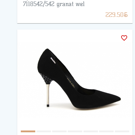
7118542/542 granat wel
BYN
229.50
favorite_border