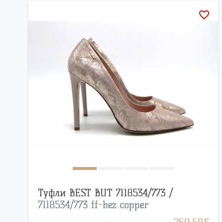
favorite_border
Туфли BEST BUT 7118534/773 /
7118534/773 ff-bez copper
BYN