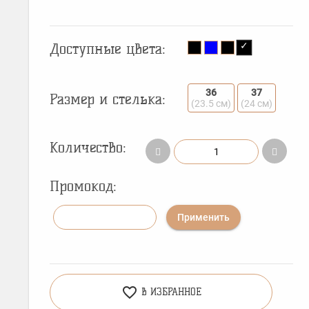
Доступные цвета:
36
37
Размер и стелька:
(23.5 см)
(24 см)
Количество:
Промокод:
Применить
favorite_border
В ИЗБРАННОЕ