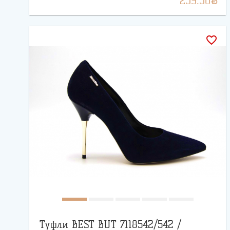
259.50
favorite_border
Туфли BEST BUT 7118542/542 /