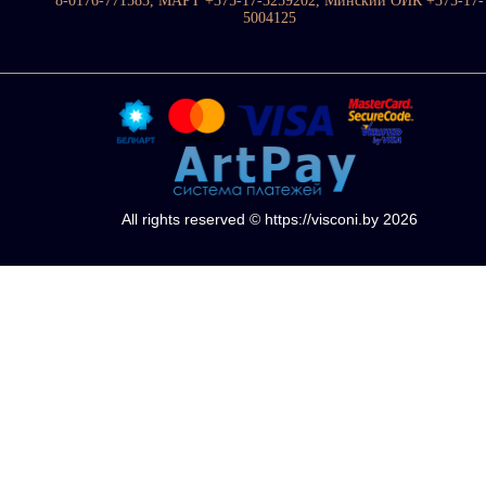
8-0176-771583, МАРТ +375-17-3259202, Минский ОИК +375-17-
5004125
All rights reserved © https://visconi.by 2026