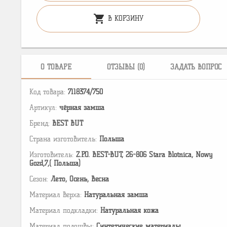
shopping_cart
В КОРЗИНУ
О ТОВАРЕ
ОТЗЫВЫ (0)
ЗАДАТЬ ВОПРОС
Код товара:
7118374/750
Артикул:
чёрная замша
Бренд:
BEST BUT
Страна изготовитель:
Польша
Изготовитель:
Z.P.O. BEST-BUT, 26-806 Stara Blotnica, Nowy
Gozd,7,( Польша)
Сезон:
Лето, Осень, Весна
Материал верха:
Натуральная замша
Материал подкладки:
Натуральная кожа
Материал подошвы:
Cинтетические материалы