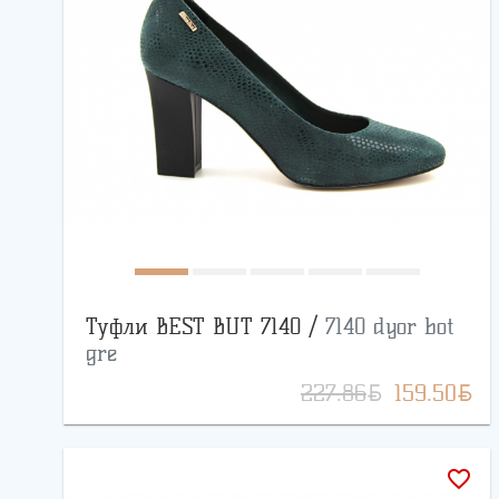
Туфли BEST BUT 7140 /
7140 dyor bot
gre
BYN
BYN
227.86
159.50
favorite_border