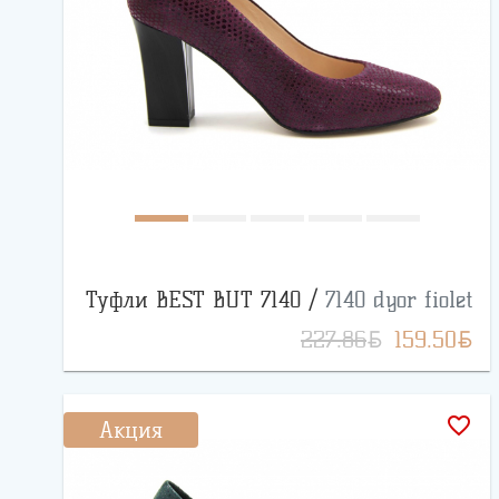
Туфли BEST BUT 7140 /
7140 dyor fiolet
BYN
BYN
227.86
159.50
favorite_border
Акция