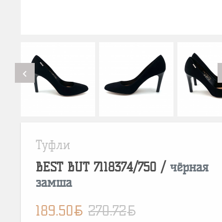
chevron_left
Туфли
BEST BUT
7118374/750
/
чёрная
замша
BYN
BYN
189.50
270.72