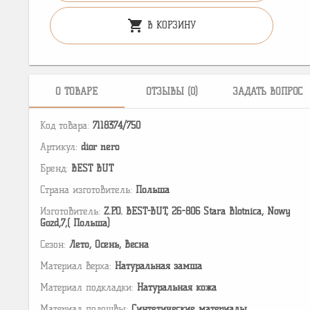
shopping_cart
В КОРЗИНУ
О ТОВАРЕ
ОТЗЫВЫ (0)
ЗАДАТЬ ВОПРОС
Код товара:
7118374/750
Артикул:
dior nero
Бренд:
BEST BUT
Страна изготовитель:
Польша
Изготовитель:
Z.P.O. BEST-BUT, 26-806 Stara Blotnica, Nowy
Gozd,7,( Польша)
Сезон:
Лето, Осень, Весна
Материал верха:
Натуральная замша
Материал подкладки:
Натуральная кожа
Материал подошвы:
Cинтетические материалы