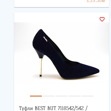
259.50
favorite_border
Туфли BEST BUT 7118542/542 /