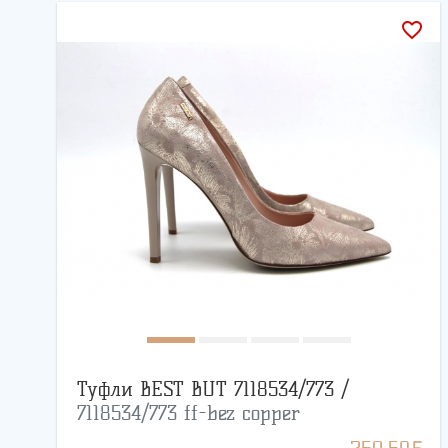
favorite_border
Туфли BEST BUT 7118534/773 /
7118534/773 ff-bez copper
BYN