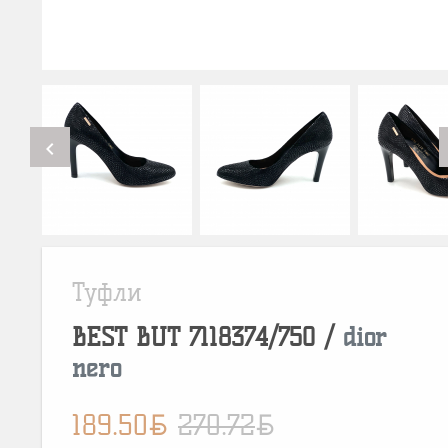
chevron_left
Туфли
BEST BUT
7118374/750
/
dior
nero
BYN
BYN
189.50
270.72