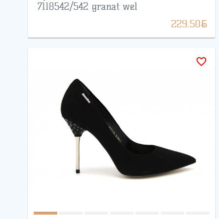
7118542/542 granat wel
BYN
229.50
favorite_border