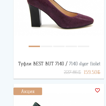
Туфли BEST BUT 7140 /
7140 dyor fiolet
BYN
BYN
227.86
159.50
favorite_border
Акция