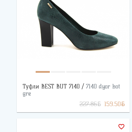
Туфли BEST BUT 7140 /
7140 dyor bot
gre
BYN
BYN
227.86
159.50
favorite_border