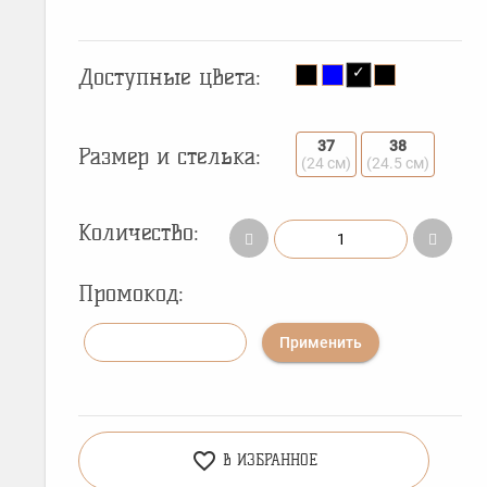
Доступные цвета:
37
38
Размер и стелька:
(24 см)
(24.5 см)
Количество:
Промокод:
Применить
favorite_border
В ИЗБРАННОЕ