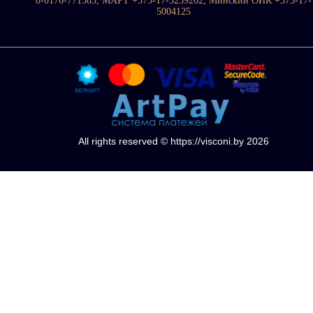
8-0176-771583, МАРТ +375-17-3259202, Минский ОИК +375-17-
5004125
All rights reserved © https://visconi.by 2026