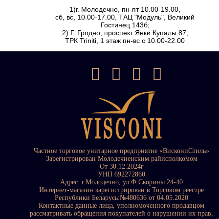
1)г. Молодечно, пн-пт 10.00-19.00,
сб, вс, 10.00-17.00, ТАЦ "Модуль", Великий
Гостинец 143б;
2) Г. Гродно, проспект Янки Купалы 87,
ТРК Triniti, 1 этаж пн-вс с 10.00-22.00
Частное торговое унитарное предприятие «ВискониСтиль»
Зарегистрирован Молодечненским райисполкомом
От 30.12.2024г
УНП 692272860
Адрес: г.Молодечно, ул.Ф.Скорины 24-40
Интернет-магазин зарегистрирован в Торговом реестре
Республики Беларусь:№480636 от 04.05.2020
Контактные данные лица, уполномоченного продавцом
рассматривать обращения покупателей о нарушении их прав,