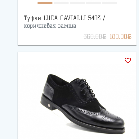
Туфли LUCA CAVIALLI 5403 /
коричневая замша
BYN
BYN
360.00
180.00
favorite_border