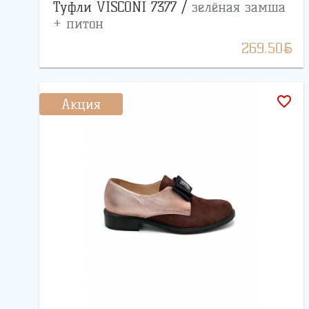
Туфли VISCONI 7377 /
зелёная замша
+ питон
BYN
269.50
favorite_border
Акция