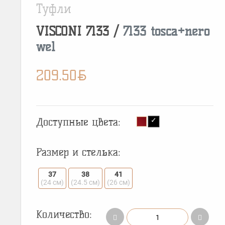
Туфли
VISCONI
7133
/
7133 tosca+nero
wel
BYN
209.50
Доступные цвета:
Размер и стелька:
37
38
41
(24 см)
(24.5 см)
(26 см)
Количество: