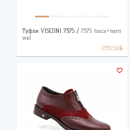
Туфли VISCONI 7375 /
7375 tosca+nero
wel
BYN
239.50
favorite_border