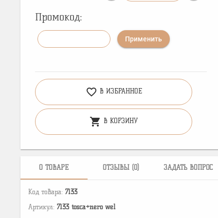
Промокод:
Применить
favorite_border
В ИЗБРАННОЕ
shopping_cart
В КОРЗИНУ
О ТОВАРЕ
ОТЗЫВЫ (0)
ЗАДАТЬ ВОПРОС
Код товара:
7133
Артикул:
7133 tosca+nero wel