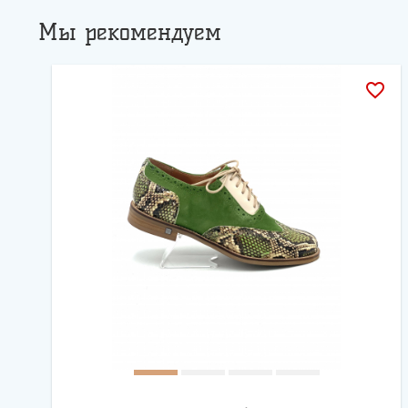
Мы рекомендуем
favorite_border