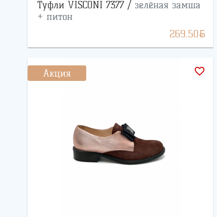
Туфли VISCONI 7377 /
зелёная замша
+ питон
BYN
269.50
favorite_border
Акция