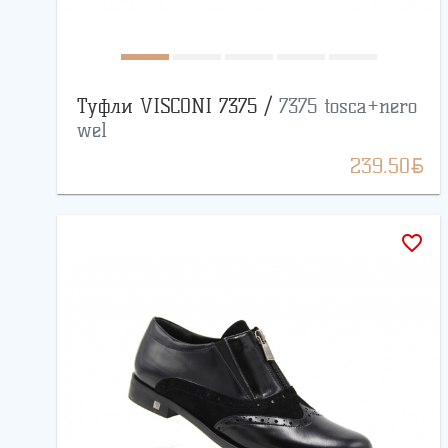
Туфли VISCONI 7375 /
7375 tosca+nero
wel
BYN
239.50
favorite_border