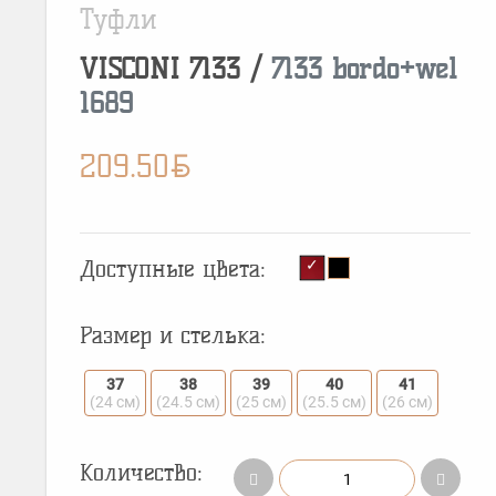
Туфли
VISCONI
7133
/
7133 bordo+wel
1689
BYN
209.50
Доступные цвета:
Размер и стелька:
37
38
39
40
41
(24 см)
(24.5 см)
(25 см)
(25.5 см)
(26 см)
Количество: