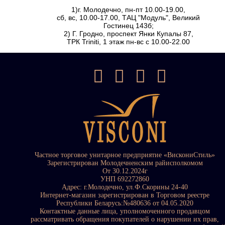
1)г. Молодечно, пн-пт 10.00-19.00,
сб, вс, 10.00-17.00, ТАЦ "Модуль", Великий
Гостинец 143б;
2) Г. Гродно, проспект Янки Купалы 87,
ТРК Triniti, 1 этаж пн-вс с 10.00-22.00
Частное торговое унитарное предприятие «ВискониСтиль»
Зарегистрирован Молодечненским райисполкомом
От 30.12.2024г
УНП 692272860
Адрес: г.Молодечно, ул.Ф.Скорины 24-40
Интернет-магазин зарегистрирован в Торговом реестре
Республики Беларусь:№480636 от 04.05.2020
Контактные данные лица, уполномоченного продавцом
рассматривать обращения покупателей о нарушении их прав,