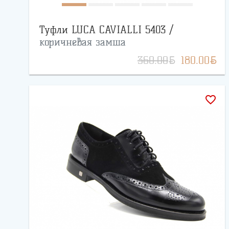
Туфли LUCA CAVIALLI 5403 /
коричневая замша
BYN
BYN
360.00
180.00
favorite_border