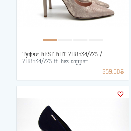
Туфли BEST BUT 7118534/773 /
7118534/773 ff-bez copper
BYN
259.50
favorite_border