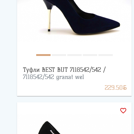
Туфли BEST BUT 7118542/542 /
7118542/542 granat wel
BYN
229.50
favorite_border