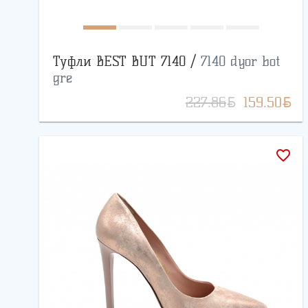
Туфли BEST BUT 7140 /
7140 dyor bot
gre
BYN
BYN
227.86
159.50
favorite_border