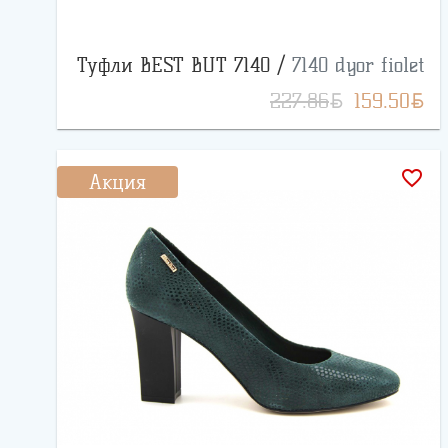
Туфли BEST BUT 7140 /
7140 dyor fiolet
BYN
BYN
227.86
159.50
favorite_border
Акция