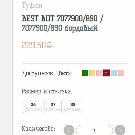
Туфли
BEST BUT
7077900/890
/
7077900/890 бордовый
BYN
229.50
Доступные цвета:
Размер и стелька:
36
37
38
(23.5 см)
(24 см)
(24.5 см)
Количество: