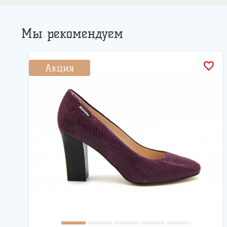
Мы рекомендуем
favorite_border
Акция