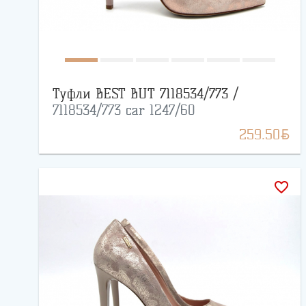
Туфли BEST BUT 7118534/773 /
7118534/773 car 1247/60
BYN
259.50
favorite_border