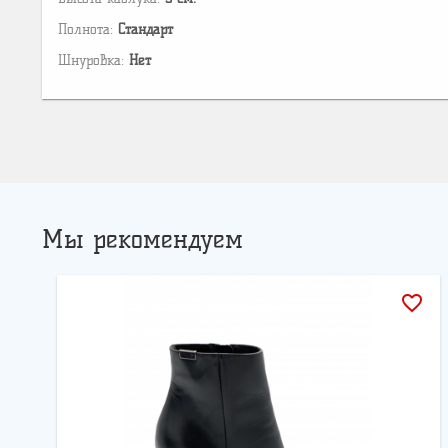
Полнота:
Стандарт
Шнуровка:
Нет
Мы рекомендуем
favorite_border