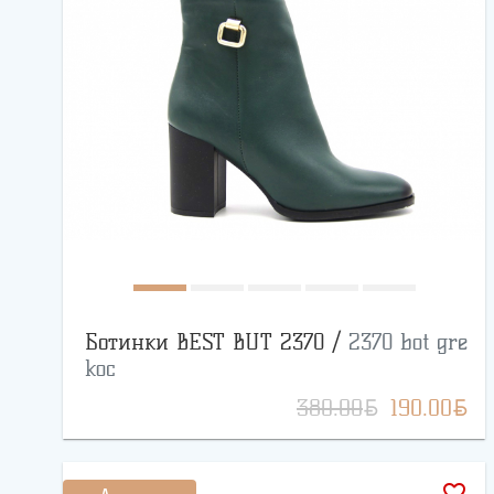
Ботинки BEST BUT 2370 /
2370 bot gre
koc
BYN
BYN
380.00
190.00
favorite_border