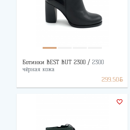
Ботинки BEST BUT 2300 /
2300
чёрная кожа
BYN
299.50
favorite_border