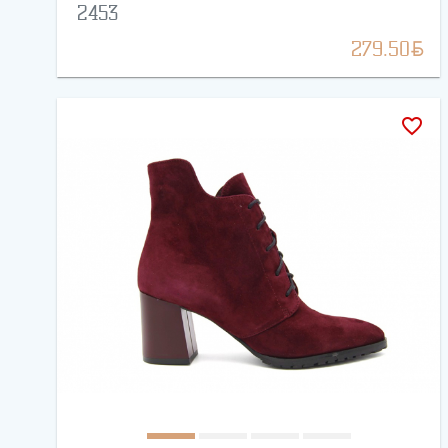
2453
BYN
279.50
favorite_border