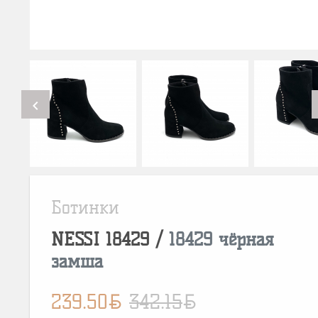
chevron_left
Ботинки
NESSI
18429
/
18429 чёрная
замша
BYN
BYN
239.50
342.15