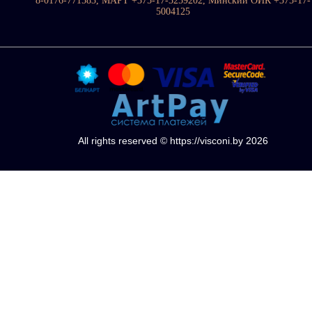
8-0176-771583, МАРТ +375-17-3259202, Минский ОИК +375-17-
5004125
All rights reserved © https://visconi.by 2026