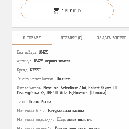
shopping_cart
В КОРЗИНУ
О ТОВАРЕ
ОТЗЫВЫ (0)
ЗАДАТЬ ВОПРОС
Код товара:
18429
Артикул:
18429 чёрная замша
Бренд:
NESSI
Страна изготовитель:
Польша
Изготовитель:
Nessi s.c. Arkadiusz Alot, Robert Sikora Ul.
Przemysłowa 78, 08-410 Wola Rębkowska, (Польша)
Сезон:
Осень, Весна
Материал верха:
Натуральная замша
Материал подкладки:
Шерстяное полотно
Материал подошвы:
Резина термопластичная