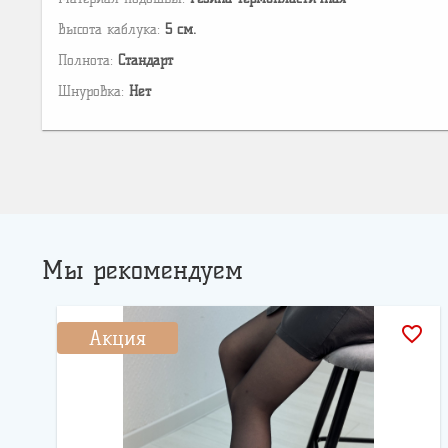
Высота каблука:
5 см.
Полнота:
Стандарт
Шнуровка:
Нет
Мы рекомендуем
favorite_border
Акция