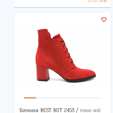
299.50
favorite_border
Ботинки BEST BUT 2453 /
rosso wel