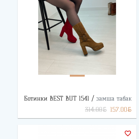
Ботинки BEST BUT 1541 /
замша табак
BYN
BYN
314.00
157.00
favorite_border