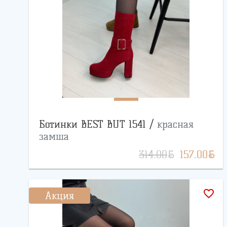
Ботинки BEST BUT 1541 /
красная
замша
BYN
BYN
314.00
157.00
favorite_border
Акция