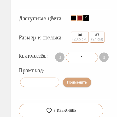
Доступные цвета:
36
37
Размер и стелька:
(23.5 см)
(24 см)
Количество:
Промокод:
Применить
favorite_border
В ИЗБРАННОЕ