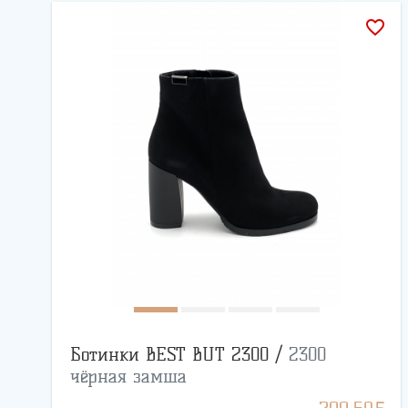
favorite_border
Ботинки BEST BUT 2300 /
2300
чёрная замша
BYN