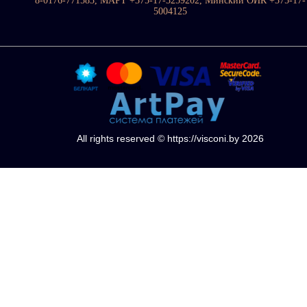
8-0176-771583, МАРТ +375-17-3259202, Минский ОИК +375-17-
5004125
All rights reserved © https://visconi.by 2026