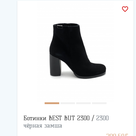
favorite_border
Ботинки BEST BUT 2300 /
2300
чёрная замша
BYN