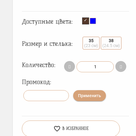
Доступные цвета:
35
38
Размер и стелька:
(23 см)
(24.5 см)
Количество:
Промокод:
Применить
favorite_border
В ИЗБРАННОЕ