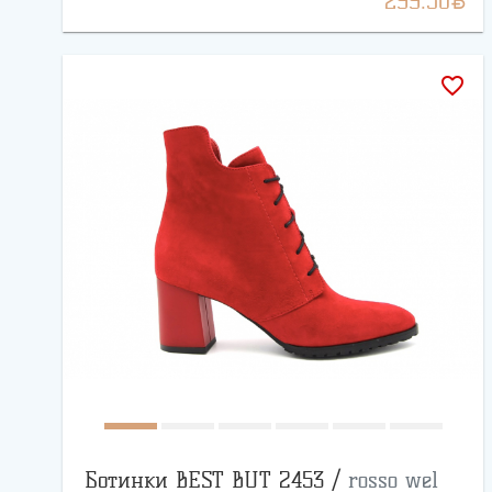
299.50
favorite_border
Ботинки BEST BUT 2453 /
rosso wel