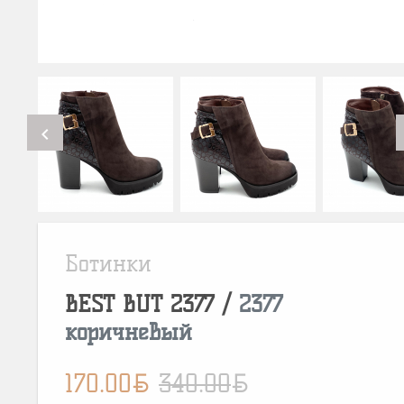
chevron_left
Ботинки
BEST BUT
2377
/
2377
коричневый
BYN
BYN
170.00
340.00