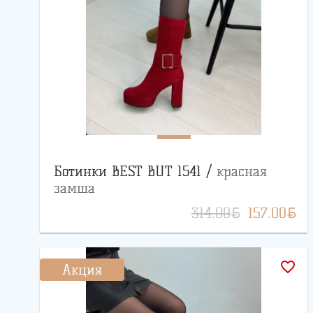
Ботинки BEST BUT 1541 /
красная
замша
BYN
BYN
314.00
157.00
favorite_border
Акция