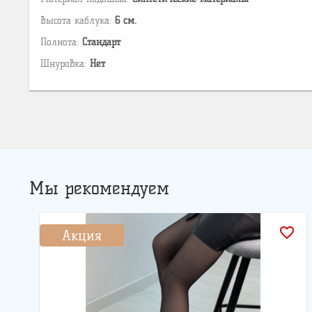
Высота каблука:
6 см.
Полнота:
Стандарт
Шнуровка:
Нет
Мы рекомендуем
favorite_border
Акция