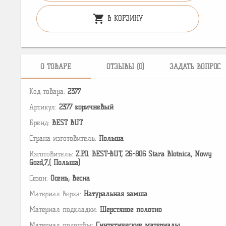
shopping_cart
В КОРЗИНУ
О ТОВАРЕ
ОТЗЫВЫ (0)
ЗАДАТЬ ВОПРОС
Код товара:
2377
Артикул:
2377 коричневый
Бренд:
BEST BUT
Страна изготовитель:
Польша
Изготовитель:
Z.P.O. BEST-BUT, 26-806 Stara Blotnica, Nowy
Gozd,7,( Польша)
Сезон:
Осень, Весна
Материал верха:
Натуральная замша
Материал подкладки:
Шерстяное полотно
Материал подошвы:
Cинтетические материалы