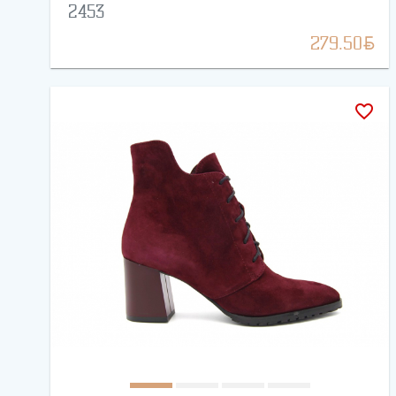
2453
BYN
279.50
favorite_border