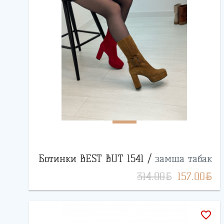
Ботинки BEST BUT 1541 /
замша табак
BYN
BYN
314.00
157.00
favorite_border