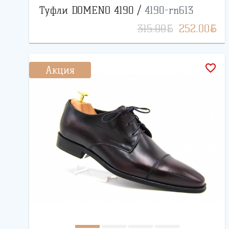
Туфли DOMENO 4190 /
4190-rn613
BYN
BYN
315.00
252.00
favorite_border
Акция