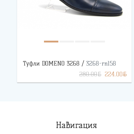
Туфли DOMENO 3268 /
3268-rn158
BYN
BYN
280.00
224.00
Навигация