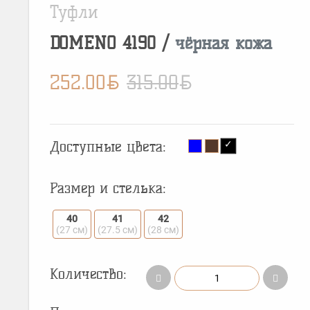
Туфли
DOMENO
4190
/
чёрная кожа
BYN
BYN
252.00
315.00
Доступные цвета:
Размер и стелька:
40
41
42
(27 см)
(27.5 см)
(28 см)
Количество: