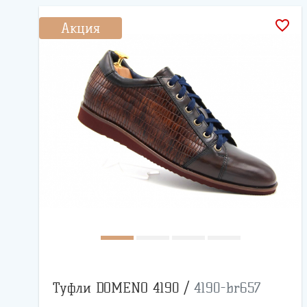
favorite_border
Акция
Туфли DOMENO 4190 /
4190-br657