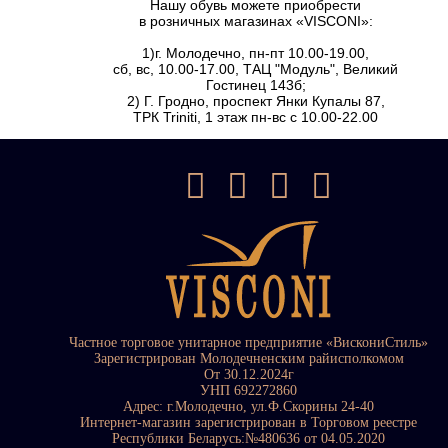
Нашу обувь можете приобрести
в розничных магазинах «VISCONI»:
1)г. Молодечно, пн-пт 10.00-19.00,
сб, вс, 10.00-17.00, ТАЦ "Модуль", Великий
Гостинец 143б;
2) Г. Гродно, проспект Янки Купалы 87,
ТРК Triniti, 1 этаж пн-вс с 10.00-22.00
Частное торговое унитарное предприятие «ВискониСтиль»
Зарегистрирован Молодечненским райисполкомом
От 30.12.2024г
УНП 692272860
Адрес: г.Молодечно, ул.Ф.Скорины 24-40
Интернет-магазин зарегистрирован в Торговом реестре
Республики Беларусь:№480636 от 04.05.2020