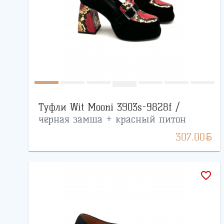
Туфли Wit Mooni 3903s-9828f /
черная замша + красный питон
BYN
307.00
favorite_border