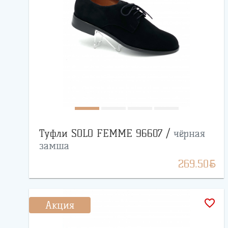
Туфли SOLO FEMME 96607 /
чёрная
замша
BYN
269.50
favorite_border
Акция