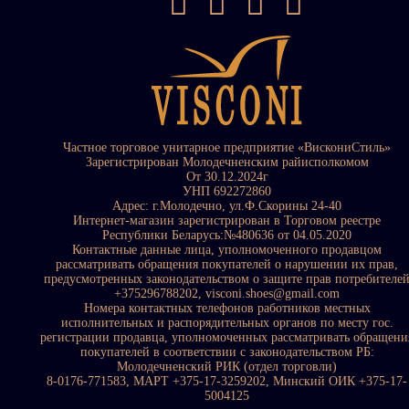
Частное торговое унитарное предприятие «ВискониСтиль»
Зарегистрирован Молодечненским райисполкомом
От 30.12.2024г
УНП 692272860
Адрес: г.Молодечно, ул.Ф.Скорины 24-40
Интернет-магазин зарегистрирован в Торговом реестре
Республики Беларусь:№480636 от 04.05.2020
Контактные данные лица, уполномоченного продавцом
рассматривать обращения покупателей о нарушении их прав,
предусмотренных законодательством о защите прав потребителе
+375296788202, visconi.shoes@gmail.com
Номера контактных телефонов работников местных
исполнительных и распорядительных органов по месту гос.
регистрации продавца, уполномоченных рассматривать обращени
покупателей в соответствии с законодательством РБ:
Молодечненский РИК (отдел торговли)
8-0176-771583, МАРТ +375-17-3259202, Минский ОИК +375-17-
5004125