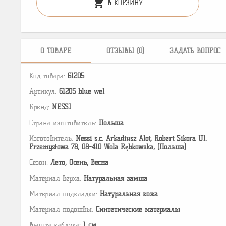
shopping_cart
В КОРЗИНУ
О ТОВАРЕ
ОТЗЫВЫ (0)
ЗАДАТЬ ВОПРОС
Код товара:
61205
Артикул:
61205 blue wel
Бренд:
NESSI
Страна изготовитель:
Польша
Изготовитель:
Nessi s.c. Arkadiusz Alot, Robert Sikora Ul.
Przemysłowa 78, 08-410 Wola Rębkowska, (Польша)
Сезон:
Лето, Осень, Весна
Материал верха:
Натуральная замша
Материал подкладки:
Натуральная кожа
Материал подошвы:
Cинтетические материалы
Высота каблука:
1 см.