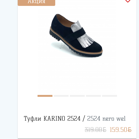
Акция
Туфли KARINO 2524 /
2524 nero wel
BYN
BYN
319.00
159.50