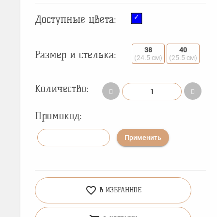
Доступные цвета:
38
40
Размер и стелька:
(24.5 см)
(25.5 см)
Количество:
Промокод:
Применить
favorite_border
В ИЗБРАННОЕ