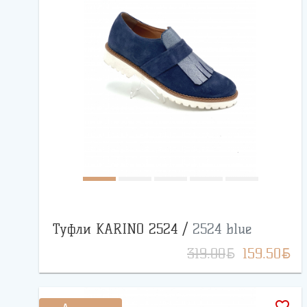
Туфли KARINO 2524 /
2524 blue
BYN
BYN
319.00
159.50
favorite_border