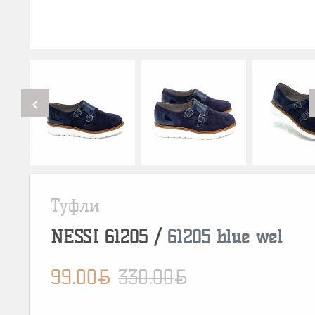
chevron_left
Туфли
NESSI
61205
/
61205 blue wel
BYN
BYN
99.00
330.00