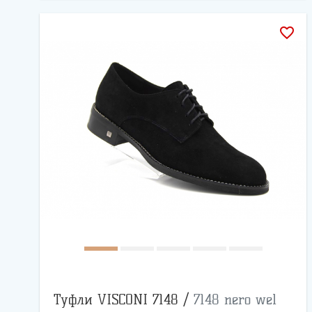
favorite_border
Туфли VISCONI 7148 /
7148 nero wel