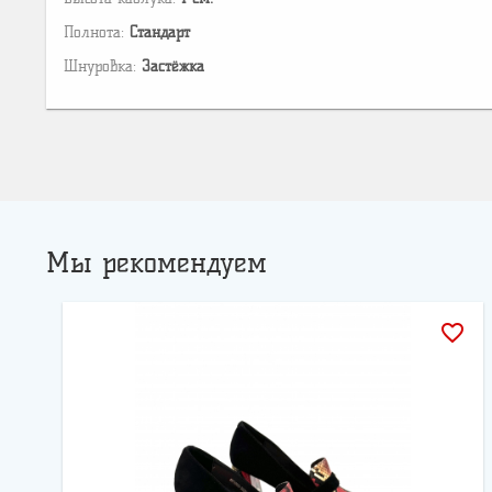
Полнота:
Стандарт
Шнуровка:
Застёжка
Мы рекомендуем
favorite_border