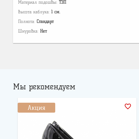
Материал подошвы:
ТЭП
Высота каблука:
1 см.
Полнота:
Стандарт
Шнуровка:
Нет
Мы рекомендуем
favorite_border
Акция