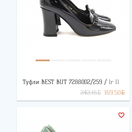
Туфли BEST BUT 7288002/259 /
lr 11
BYN
BYN
242.15
169.50
favorite_border