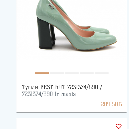
Туфли BEST BUT 7231374/890 /
7231374/890 lr menta
BYN
209.50
favorite_border