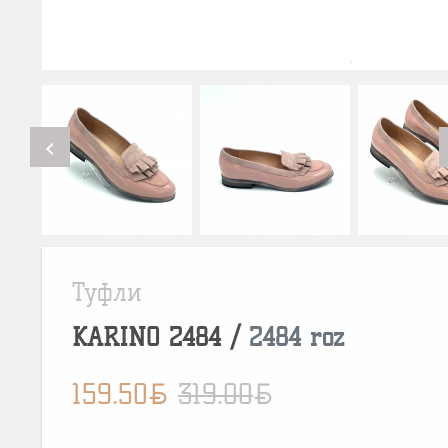
chevron_left
Туфли
KARINO
2484
/
2484 roz
BYN
BYN
159.50
319.00