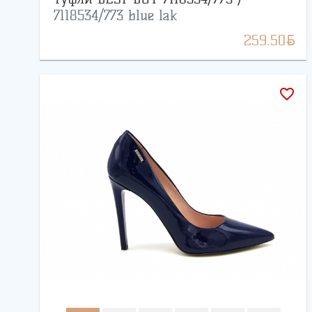
7118534/773 blue lak
BYN
259.50
favorite_border