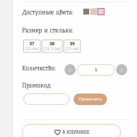
Доступные цвета:
Размер и стелька:
37
38
39
(24 см)
(24.5 см)
(25 см)
Количество:
Промокод:
Применить
favorite_border
В ИЗБРАННОЕ