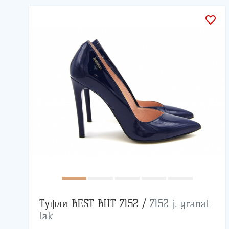
favorite_border
Туфли BEST BUT 7152 /
7152 j. granat
lak