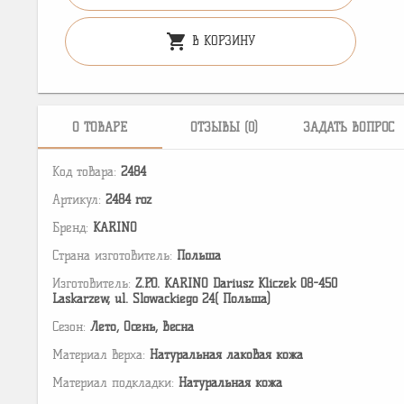
shopping_cart
В КОРЗИНУ
О ТОВАРЕ
ОТЗЫВЫ (0)
ЗАДАТЬ ВОПРОС
Код товара:
2484
Артикул:
2484 roz
Бренд:
KARINO
Страна изготовитель:
Польша
Изготовитель:
Z.P.O. KARINO Dariusz Kliczek 08-450
Laskarzew, ul. Slowackiego 24( Польша)
Сезон:
Лето, Осень, Весна
Материал верха:
Натуральная лаковая кожа
Материал подкладки:
Натуральная кожа