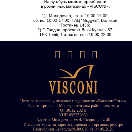
Нашу обувь можете приобрести
в розничных магазинах «VISCONI»:
1)г. Молодечно, пн-пт 10.00-19.00,
сб, вс, 10.00-17.00, ТАЦ "Модуль", Великий
Гостинец 143б;
2) Г. Гродно, проспект Янки Купалы 87,
ТРК Triniti, 1 этаж пн-вс с 10.00-22.00
Частное торговое унитарное предприятие «ВискониСтиль»
Зарегистрирован Молодечненским райисполкомом
От 30.12.2024г
УНП 692272860
Адрес: г.Молодечно, ул.Ф.Скорины 24-40
Интернет-магазин зарегистрирован в Торговом реестре
Республики Беларусь:№480636 от 04.05.2020