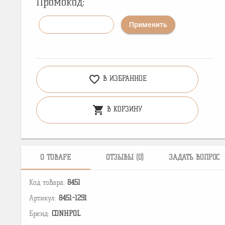
Промокод:
Применить
favorite_border
В ИЗБРАННОЕ
shopping_cart
В КОРЗИНУ
О ТОВАРЕ
ОТЗЫВЫ (0)
ЗАДАТЬ ВОПРОС
Код товара:
8451
Артикул:
8451-1291
Бренд:
CONHPOL