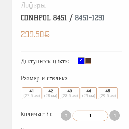
Лоферы
CONHPOL
8451
/
8451-1291
BYN
299.50
Доступные цвета:
Размер и стелька:
41
42
43
44
45
(27.5 см)
(28 см)
(28.5 см)
(29 см)
(29.5 см)
Количество: