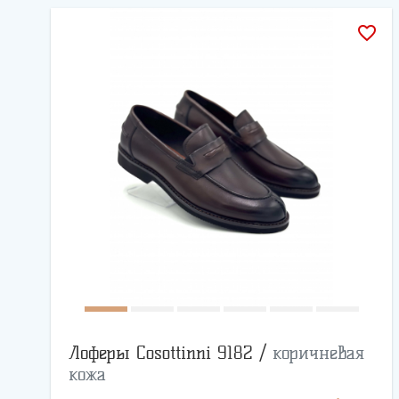
favorite_border
Лоферы Cosottinni 9182 /
коричневая
кожа