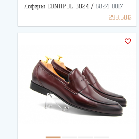
Лоферы CONHPOL 8824 /
8824-0017
BYN
299.50
favorite_border