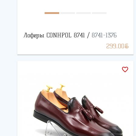
Лоферы CONHPOL 8741 /
8741-1376
BYN
299.00
favorite_border