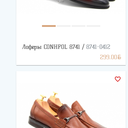
Лоферы CONHPOL 8741 /
8741-0412
BYN
299.00
favorite_border