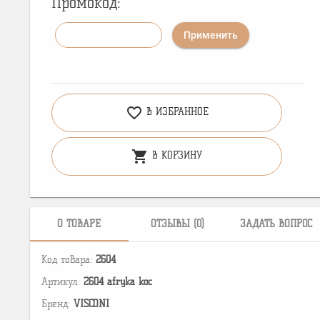
Промокод:
Применить
favorite_border
В ИЗБРАННОЕ
shopping_cart
В КОРЗИНУ
О ТОВАРЕ
ОТЗЫВЫ (0)
ЗАДАТЬ ВОПРОС
Код товара:
2604
Артикул:
2604 afryka koc
Бренд:
VISCONI