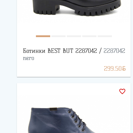
Ботинки BEST BUT 2287042 /
2287042
nero
BYN
299.50
favorite_border