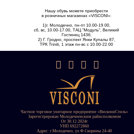
Нашу обувь можете приобрести
в розничных магазинах «VISCONI»:
1)г. Молодечно, пн-пт 10.00-19.00,
сб, вс, 10.00-17.00, ТАЦ "Модуль", Великий
Гостинец 143б;
2) Г. Гродно, проспект Янки Купалы 87,
ТРК Triniti, 1 этаж пн-вс с 10.00-22.00
Частное торговое унитарное предприятие «ВискониСтиль»
Зарегистрирован Молодечненским райисполкомом
От 30.12.2024г
УНП 692272860
Адрес: г.Молодечно, ул.Ф.Скорины 24-40