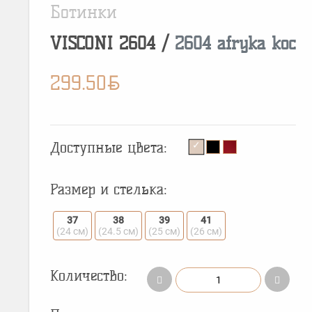
Ботинки
VISCONI
2604
/
2604 afryka koc
BYN
299.50
Доступные цвета:
Размер и стелька:
37
38
39
41
(24 см)
(24.5 см)
(25 см)
(26 см)
Количество: