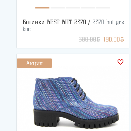
Ботинки BEST BUT 2370 /
2370 bot gre
koc
BYN
BYN
380.00
190.00
favorite_border
Акция