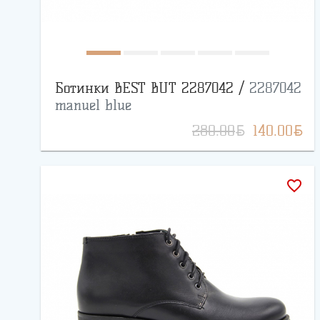
Ботинки BEST BUT 2287042 /
2287042
manuel blue
BYN
BYN
280.00
140.00
favorite_border