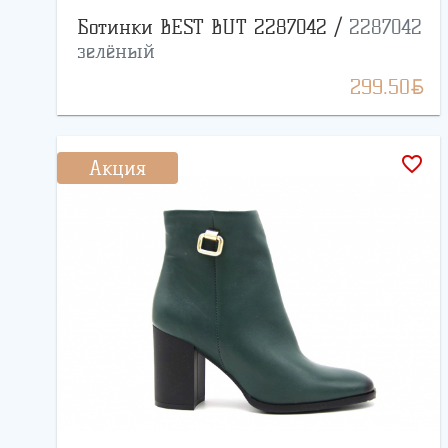
Ботинки BEST BUT 2287042 /
2287042
зелёный
BYN
299.50
favorite_border
Акция