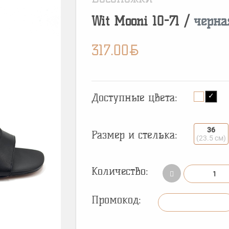
Wit Mooni
10-71
/
черна
BYN
317.00
Доступные цвета:
36
Размер и стелька:
(23.5 см)
Количество:
Промокод: