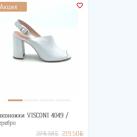
favorite_border
Акция
осоножки VISCONI 4049 /
еребро
BYN
BYN
274.38
219.50