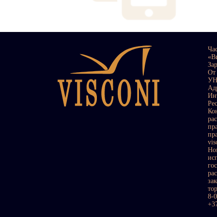
Ча
«В
За
От
УН
Ад
Ин
Ре
Ко
ра
пр
пр
vi
Но
ис
го
ра
за
то
8-
+3