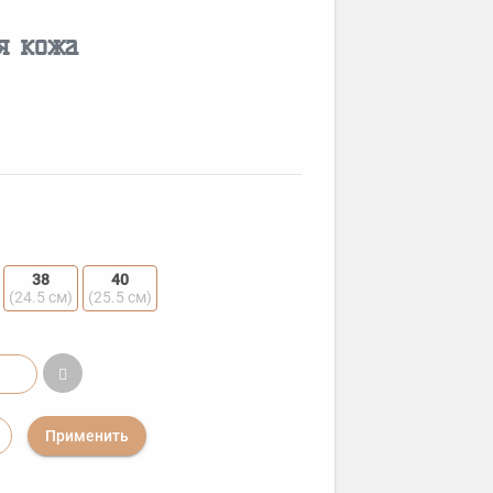
я кожа
38
40
(24.5 см)
(25.5 см)
Применить