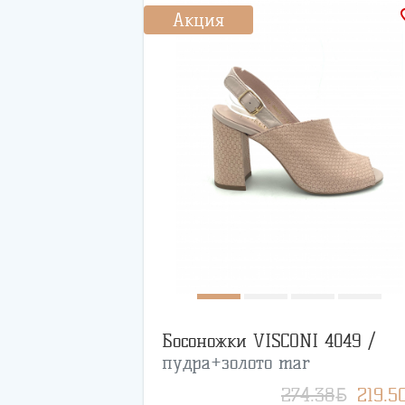
favo
Акция
Босоножки VISCONI 4049 /
пудра+золото mar
BYN
274.38
219.5