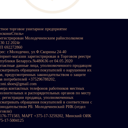
стное торговое унитарное предприятие
искониСтиль»
регистрирован Молодечненским райисполкомом
 30.12.2024г
П 692272860
рес: г.Молодечно, ул.Ф.Скорины 24-40
тернет-магазин зарегистрирован в Торговом реестре
спублики Беларусь:№480636 от 04.05.2020
нтактные данные лица, уполномоченного продавцом
ссматривать обращения покупателей о нарушении их
ав, предусмотренных законодательством о защите
ав потребителей +375296788202,
sconi.shoes@gmail.com
мера контактных телефонов работников местных
полнительных и распорядительных органов по месту
с. регистрации продавца, уполномоченных
ссматривать обращения покупателей в соответствии с
конодательством РБ: Молодечненский РИК (отдел
рговли)
0176-771583, МАРТ +375-17-3259202, Минский ОИК
75-17-5004125