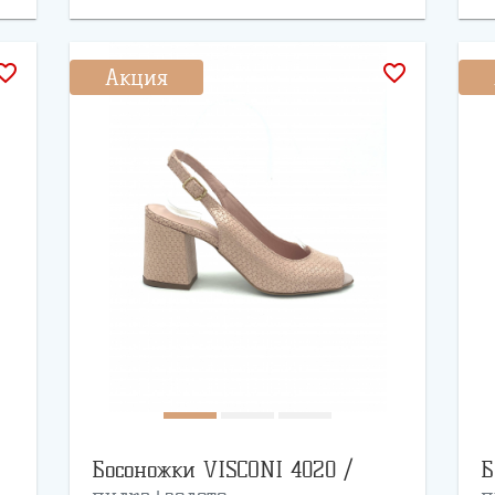
rite_border
favorite_border
Акция
Босоножки VISCONI 4020 /
Б