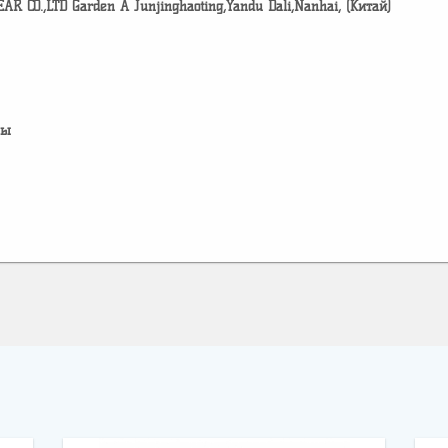
CO.,LTD Garden A Junjinghaoting,Yandu Dali,Nanhai, (Китай)
лы