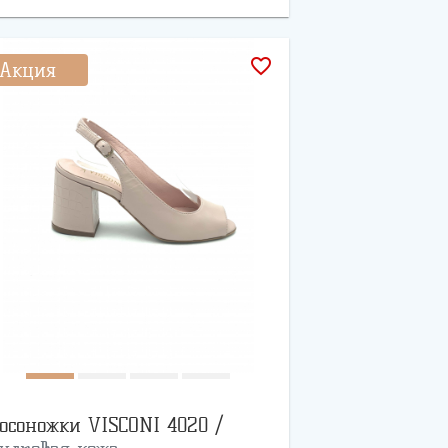
favorite_border
Акция
осоножки VISCONI 4020 /