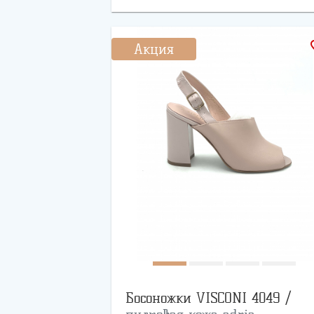
favo
Акция
Босоножки VISCONI 4049 /