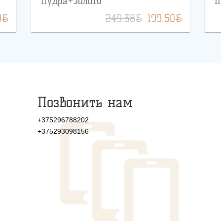
пудра+золото
п
BYN
BYN
BYN
0
249.38
199.50
Позвонить нам
+375296788202
+375293098156