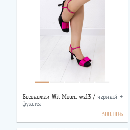
Босоножки Wit Mooni wz13 /
черный +
фуксия
BYN
300.00