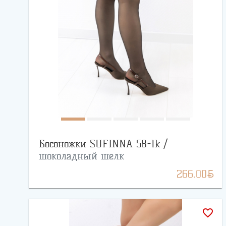
Босоножки SUFINNA 58-1k /
шоколадный шелк
BYN
266.00
favorite_border