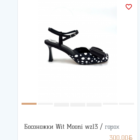
favorite_border
Босоножки Wit Mooni wz13 /
горох
BYN
300.00