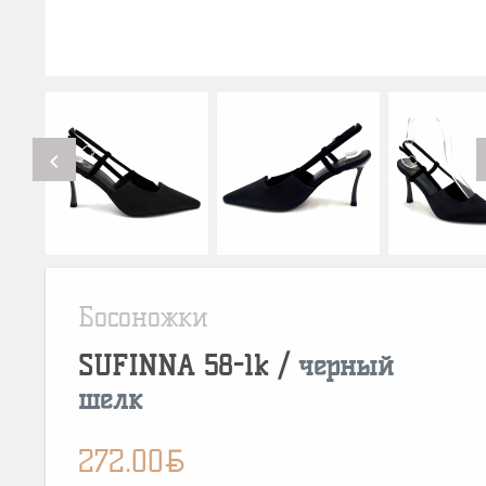
chevron_left
Босоножки
SUFINNA
58-1k
/
черный
шелк
BYN
272.00