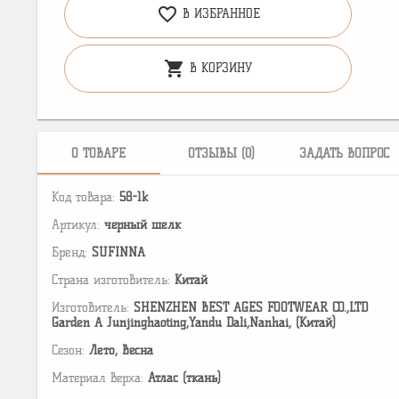
favorite_border
В ИЗБРАННОЕ
shopping_cart
В КОРЗИНУ
О ТОВАРЕ
ОТЗЫВЫ (0)
ЗАДАТЬ ВОПРОС
Код товара:
58-1k
Артикул:
черный шелк
Бренд:
SUFINNA
Страна изготовитель:
Китай
Изготовитель:
SHENZHEN BEST AGES FOOTWEAR CO.,LTD
Garden A Junjinghaoting,Yandu Dali,Nanhai, (Китай)
Сезон:
Лето, Весна
Материал верха:
Атлас (ткань)