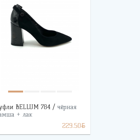
уфли BELLUM 784 /
чёрная
амша + лак
BYN
229.50