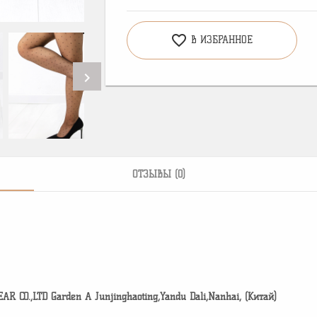
favorite_border
В ИЗБРАННОЕ
chevron_right
ОТЗЫВЫ (0)
CO.,LTD Garden A Junjinghaoting,Yandu Dali,Nanhai, (Китай)