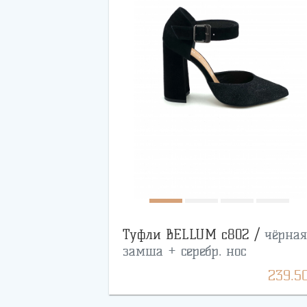
Туфли BELLUM с802 /
чёрная
замша + серебр. нос
239.5