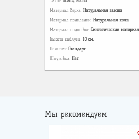
Сезон:
Осень, Весна
Материал верха:
Натуральная замша
Материал подкладки:
Натуральная кожа
Материал подошвы:
Cинтетические материа
Высота каблука:
10 см.
Полнота:
Стандарт
Шнуровка:
Нет
Мы рекомендуем
favo