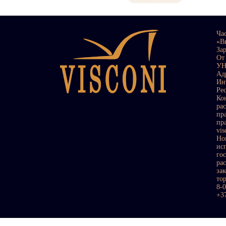
Ча
«В
За
От
УН
Ад
Ин
Ре
Ко
ра
пр
пр
vi
Но
ис
го
ра
за
то
8-
+3