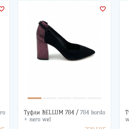
rite_border
favorite_border
ro
Туфли BELLUM 784 /
784 bordo
Т
+ nero wel
w