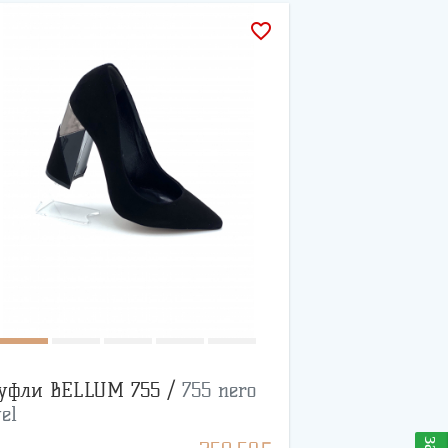
favorite_border
уфли BELLUM 755 /
755 nero
el