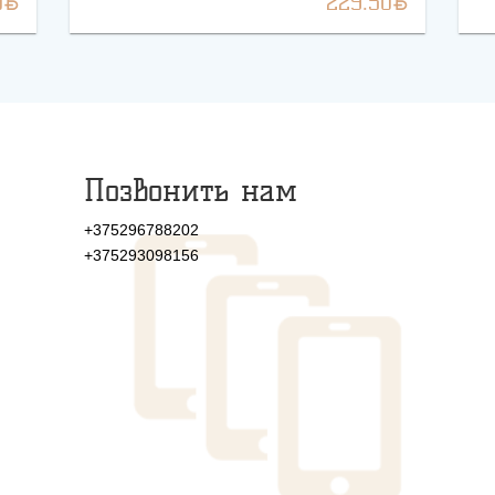
BYN
BYN
0
229.50
Позвонить нам
+375296788202
+375293098156