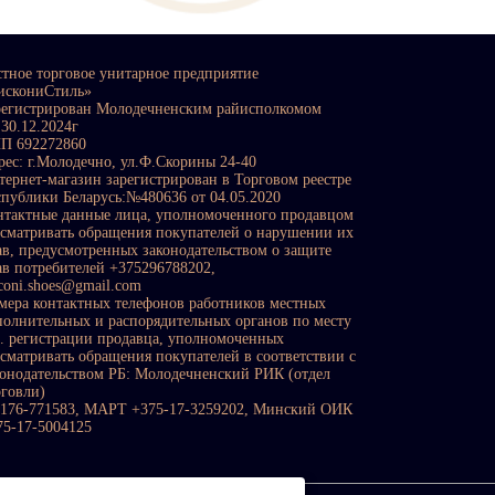
стное торговое унитарное предприятие
искониСтиль»
регистрирован Молодечненским райисполкомом
 30.12.2024г
П 692272860
рес: г.Молодечно, ул.Ф.Скорины 24-40
тернет-магазин зарегистрирован в Торговом реестре
спублики Беларусь:№480636 от 04.05.2020
нтактные данные лица, уполномоченного продавцом
ссматривать обращения покупателей о нарушении их
ав, предусмотренных законодательством о защите
ав потребителей +375296788202,
sconi.shoes@gmail.com
мера контактных телефонов работников местных
полнительных и распорядительных органов по месту
с. регистрации продавца, уполномоченных
ссматривать обращения покупателей в соответствии с
конодательством РБ: Молодечненский РИК (отдел
рговли)
0176-771583, МАРТ +375-17-3259202, Минский ОИК
75-17-5004125