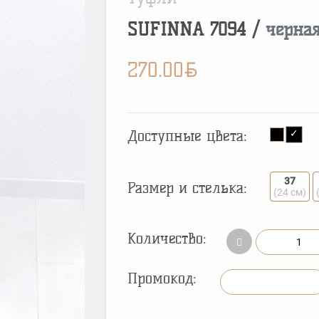
SUFINNA
7094
/
черна
BYN
270.00
Доступные цвета:
37
Размер и стелька:
(24 см)
Количество:
Промокод: