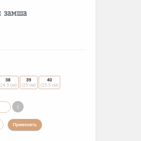
я замша
38
39
40
(24.5 см)
(25 см)
(25.5 см)
Применить