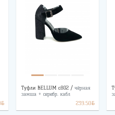
Туфли BELLUM с802 /
чёрная
Т
замша + серебр. кабл
з
BYN
BYN
0
239.50