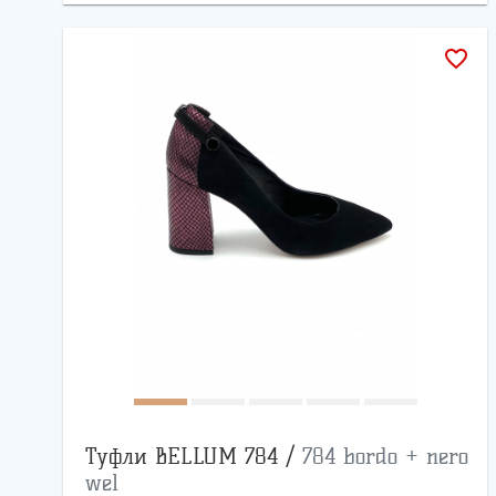
favorite_border
Туфли BELLUM 784 /
784 bordo + nero
wel