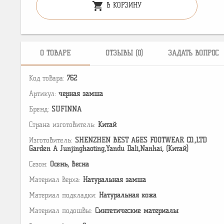
shopping_cart
В КОРЗИНУ
О ТОВАРЕ
ОТЗЫВЫ (0)
ЗАДАТЬ ВОПРОС
Код товара:
762
Артикул:
черная замша
Бренд:
SUFINNA
Страна изготовитель:
Китай
Изготовитель:
SHENZHEN BEST AGES FOOTWEAR CO.,LTD
Garden A Junjinghaoting,Yandu Dali,Nanhai, (Китай)
Сезон:
Осень, Весна
Материал верха:
Натуральная замша
Материал подкладки:
Натуральная кожа
Материал подошвы:
Cинтетические материалы