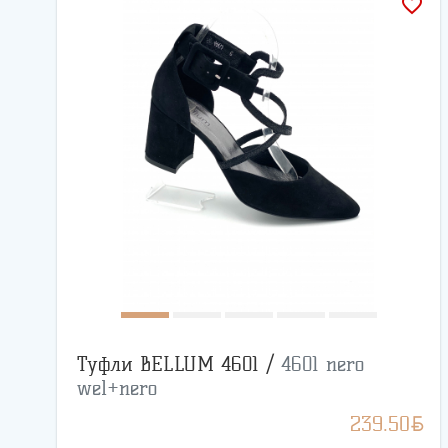
favorite_border
Туфли BELLUM 4601 /
4601 nero
wel+nero
BYN
239.50