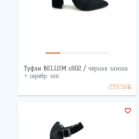
Туфли BELLUM с802 /
чёрная замша
+ серебр. нос
BYN
239.50
favorite_border