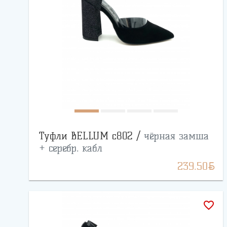
Туфли BELLUM с802 /
чёрная замша
+ серебр. кабл
BYN
239.50
favorite_border