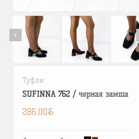
chevron_left
Туфли
SUFINNA
762
/
черная замша
BYN
286.00