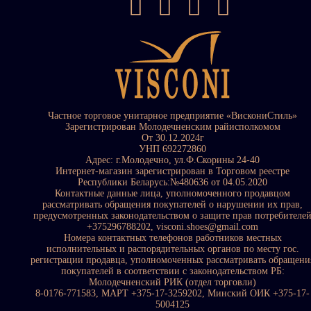
Частное торговое унитарное предприятие «ВискониСтиль»
Зарегистрирован Молодечненским райисполкомом
От 30.12.2024г
УНП 692272860
Адрес: г.Молодечно, ул.Ф.Скорины 24-40
Интернет-магазин зарегистрирован в Торговом реестре
Республики Беларусь:№480636 от 04.05.2020
Контактные данные лица, уполномоченного продавцом
рассматривать обращения покупателей о нарушении их прав,
предусмотренных законодательством о защите прав потребителе
+375296788202, visconi.shoes@gmail.com
Номера контактных телефонов работников местных
исполнительных и распорядительных органов по месту гос.
регистрации продавца, уполномоченных рассматривать обращени
покупателей в соответствии с законодательством РБ:
Молодечненский РИК (отдел торговли)
8-0176-771583, МАРТ +375-17-3259202, Минский ОИК +375-17-
5004125