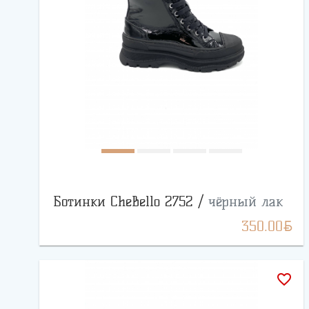
Ботинки CheBello 2752 /
чёрный лак
BYN
350.00
favorite_border