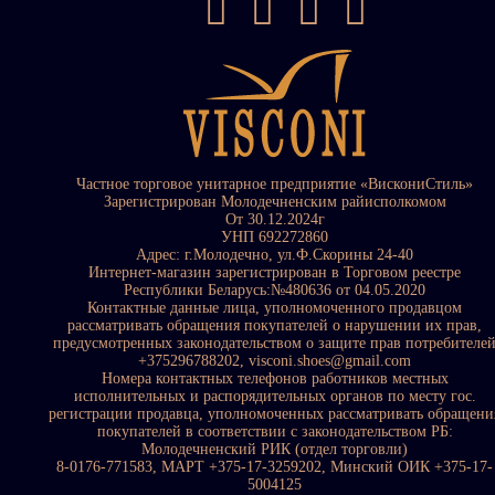
Частное торговое унитарное предприятие «ВискониСтиль»
Зарегистрирован Молодечненским райисполкомом
От 30.12.2024г
УНП 692272860
Адрес: г.Молодечно, ул.Ф.Скорины 24-40
Интернет-магазин зарегистрирован в Торговом реестре
Республики Беларусь:№480636 от 04.05.2020
Контактные данные лица, уполномоченного продавцом
рассматривать обращения покупателей о нарушении их прав,
предусмотренных законодательством о защите прав потребителе
+375296788202, visconi.shoes@gmail.com
Номера контактных телефонов работников местных
исполнительных и распорядительных органов по месту гос.
регистрации продавца, уполномоченных рассматривать обращени
покупателей в соответствии с законодательством РБ:
Молодечненский РИК (отдел торговли)
8-0176-771583, МАРТ +375-17-3259202, Минский ОИК +375-17-
5004125