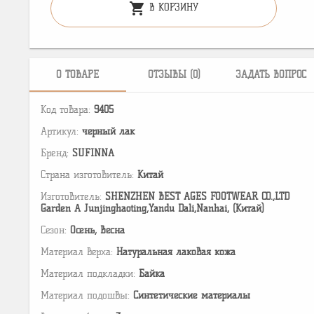
shopping_cart
В КОРЗИНУ
О ТОВАРЕ
ОТЗЫВЫ (0)
ЗАДАТЬ ВОПРОС
Код товара:
9405
Артикул:
черный лак
Бренд:
SUFINNA
Страна изготовитель:
Китай
Изготовитель:
SHENZHEN BEST AGES FOOTWEAR CO.,LTD
Garden A Junjinghaoting,Yandu Dali,Nanhai, (Китай)
Сезон:
Осень, Весна
Материал верха:
Натуральная лаковая кожа
Материал подкладки:
Байка
Материал подошвы:
Cинтетические материалы