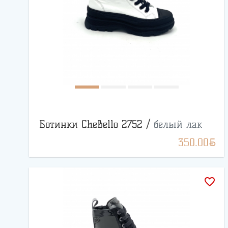
Ботинки CheBello 2752 /
белый лак
BYN
350.00
favorite_border