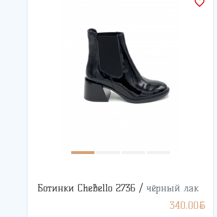
favorite_border
Ботинки CheBello 2736 /
чёрный лак
BYN
340.00