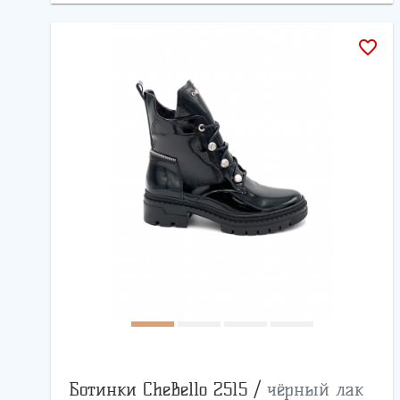
favorite_border
Ботинки CheBello 2515 /
чёрный лак