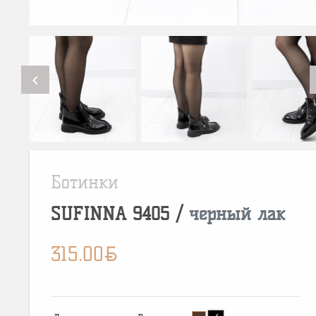
chevron_left
Ботинки
SUFINNA
9405
/
черный лак
BYN
315.00