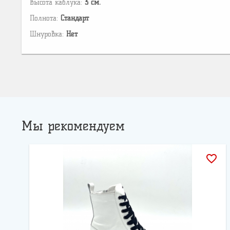
Высота каблука:
3 см.
Полнота:
Стандарт
Шнуровка:
Нет
Мы рекомендуем
favorite_border