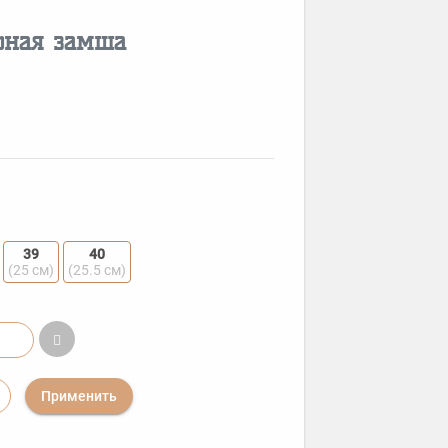
рная замша
39
40
(25 см)
(25.5 см)
Применить