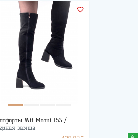
favorite_border
отфорты Wit Mooni 153 /
ёрная замша