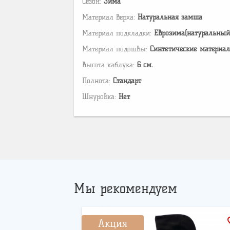
Сезон:
Зима
Материал верха:
Натуральная замша
Материал подкладки:
Еврозима(натуральный
Материал подошвы:
Cинтетические материа
Высота каблука:
6 см.
Полнота:
Стандарт
Шнуровка:
Нет
Мы рекомендуем
favo
Акция