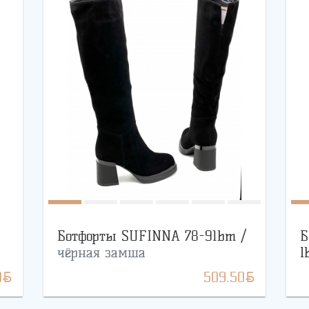
Ботфорты SUFINNA 78-91bm /
Б
чёрная замша
l
BYN
BYN
0
509.50