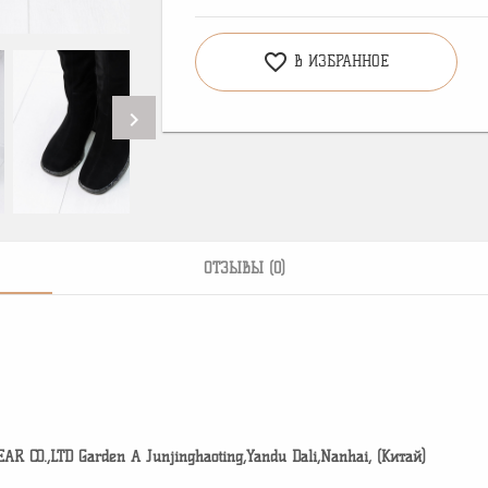
favorite_border
В ИЗБРАННОЕ
chevron_right
ОТЗЫВЫ (0)
CO.,LTD Garden A Junjinghaoting,Yandu Dali,Nanhai, (Китай)