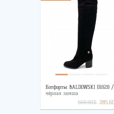
Ботфорты BALDOWSKI 01828 /
чёрная замша
BYN
560.00
285.6