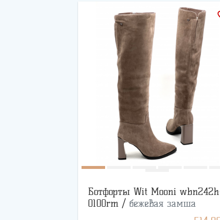
favo
Ботфорты Wit Mooni wbn242h
0100rm /
бежевая замша