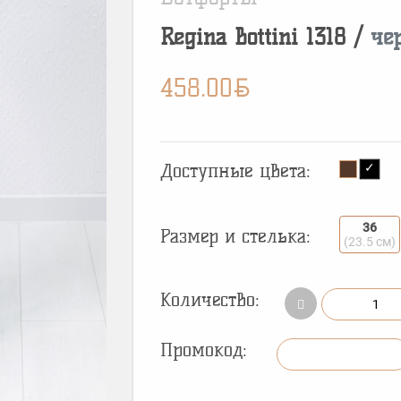
Regina Bottini
1318
/
че
BYN
458.00
Доступные цвета:
36
Размер и стелька:
(23.5 см)
Количество:
Промокод: