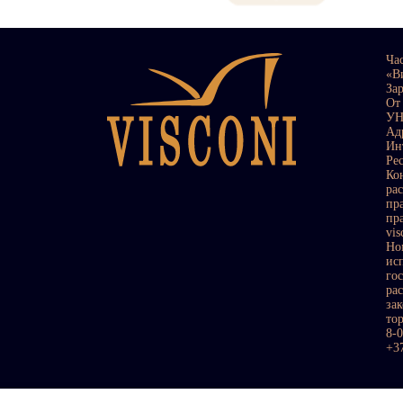
Ча
«В
За
От
УН
Ад
Ин
Ре
Ко
ра
пр
пр
vi
Но
ис
го
ра
за
то
8-
+3