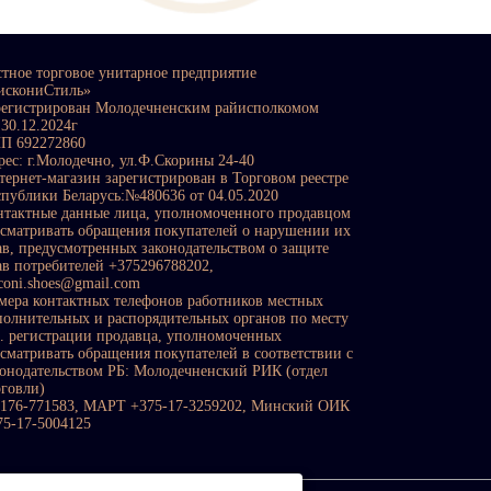
стное торговое унитарное предприятие
искониСтиль»
регистрирован Молодечненским райисполкомом
 30.12.2024г
П 692272860
рес: г.Молодечно, ул.Ф.Скорины 24-40
тернет-магазин зарегистрирован в Торговом реестре
спублики Беларусь:№480636 от 04.05.2020
нтактные данные лица, уполномоченного продавцом
ссматривать обращения покупателей о нарушении их
ав, предусмотренных законодательством о защите
ав потребителей +375296788202,
sconi.shoes@gmail.com
мера контактных телефонов работников местных
полнительных и распорядительных органов по месту
с. регистрации продавца, уполномоченных
ссматривать обращения покупателей в соответствии с
конодательством РБ: Молодечненский РИК (отдел
рговли)
0176-771583, МАРТ +375-17-3259202, Минский ОИК
75-17-5004125