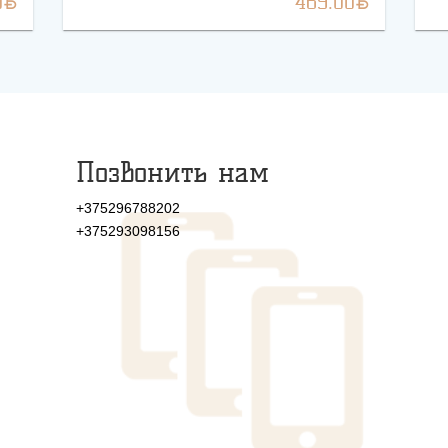
BYN
BYN
0
469.00
Позвонить нам
+375296788202
+375293098156