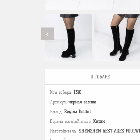
chevron_left
О ТОВАРЕ
Код товара:
1318
Артикул:
черная замша
Бренд:
Regina Bottini
Страна изготовитель:
Китай
Изготовитель:
SHENZHEN BEST AGES FOOTWEAR 