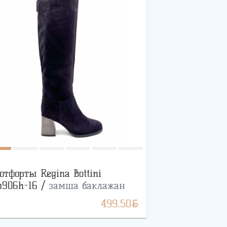
отфорты Regina Bottini
b906h-16 /
замша баклажан
BYN
499.50