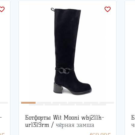
rite_border
favorite_border
-
Ботфорты Wit Mooni wbj211h-
Б
ur1319rm /
чёрная замша
ч