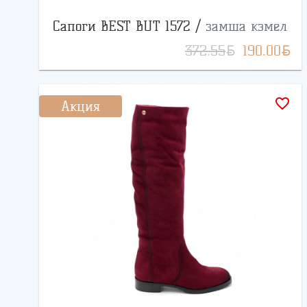
Сапоги BEST BUT 1572 /
замша кэмел
BYN
BYN
372.55
190.00
favorite_border
Акция