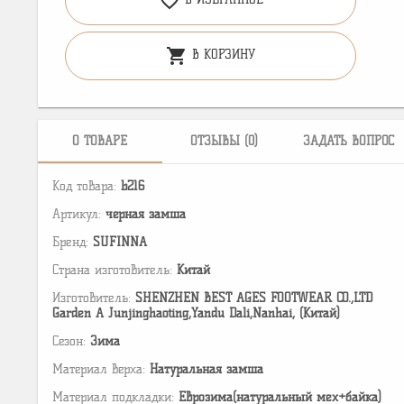
favorite_border
shopping_cart
В КОРЗИНУ
О ТОВАРЕ
ОТЗЫВЫ (0)
ЗАДАТЬ ВОПРОС
Код товара:
b216
Артикул:
черная замша
Бренд:
SUFINNA
Страна изготовитель:
Китай
Изготовитель:
SHENZHEN BEST AGES FOOTWEAR CO.,LTD
Garden A Junjinghaoting,Yandu Dali,Nanhai, (Китай)
Сезон:
Зима
Материал верха:
Натуральная замша
Материал подкладки:
Еврозима(натуральный мех+байка)