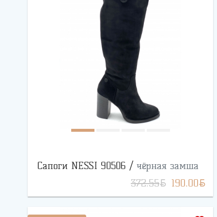
Сапоги NESSI 90506 /
чёрная замша
BYN
BYN
372.55
190.00