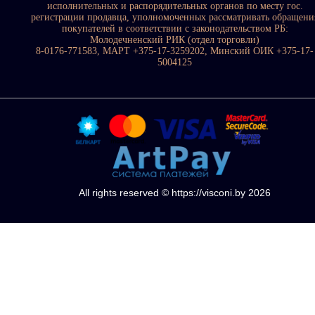
исполнительных и распорядительных органов по месту гос.
регистрации продавца, уполномоченных рассматривать обращени
покупателей в соответствии с законодательством РБ:
Молодечненский РИК (отдел торговли)
8-0176-771583, МАРТ +375-17-3259202, Минский ОИК +375-17-
5004125
All rights reserved © https://visconi.by 2026