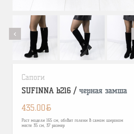
chevron_left
Сапоги
SUFINNA
b216
/
черная замша
BYN
435.00
Рост модели 165 см, обхват голени в самом широком
месте 35 см, 37 размер