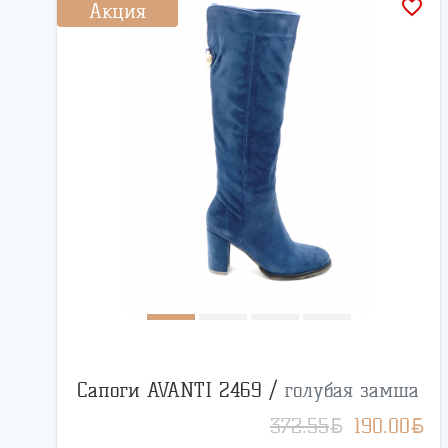
favorite_border
Акция
Сапоги AVANTI 2469 /
голубая замша
BYN
BYN
372.55
190.00