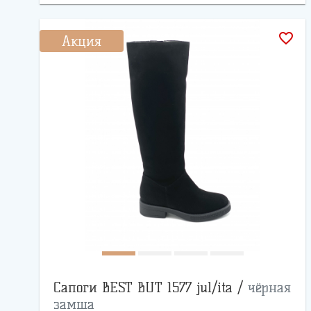
favorite_border
Акция
Сапоги BEST BUT 1577 jul/ita /
чёрная
замша