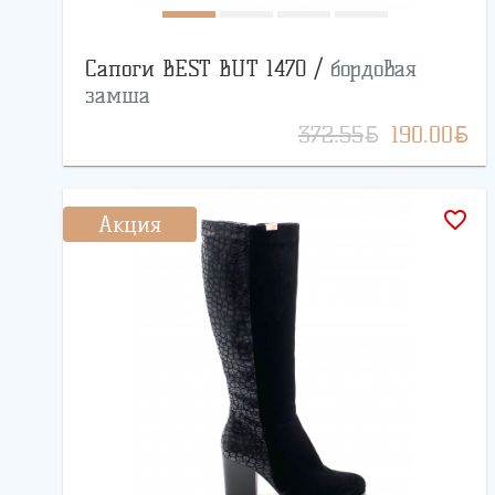
Сапоги BEST BUT 1470 /
бордовая
замша
BYN
BYN
372.55
190.00
favorite_border
Акция