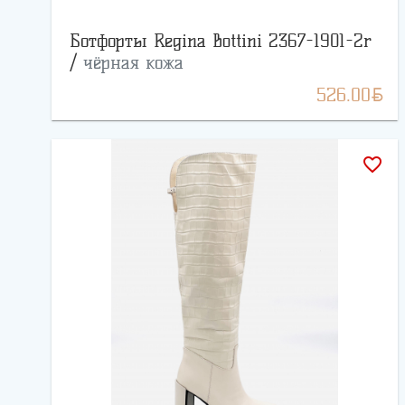
Ботфорты Regina Bottini 2367-1901-2r
/
чёрная кожа
BYN
526.00
favorite_border