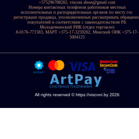
+375296788202, visconi.shoes@gmail.com
Номера контактных телефонов работников местных
исполнительных и распорядительных органов по месту гос.
регистрации продавца, уполномоченных рассматривать обращени
покупателей в соответствии с законодательством РБ:
Молодечненский РИК (отдел торговли)
8-0176-771583, МАРТ +375-17-3259202, Минский ОИК +375-17-
5004125
All rights reserved © https://visconi.by 2026