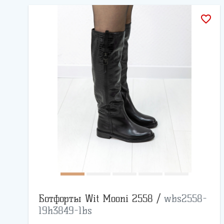
favorite_border
Ботфорты Wit Mooni 2558 /
wbs2558-
19h3849-1bs