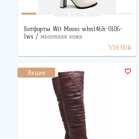
Ботфорты Wit Mooni wbn146h-0106-
1ws /
молочная кожа
BYN
534.00
favorite_border
Акция