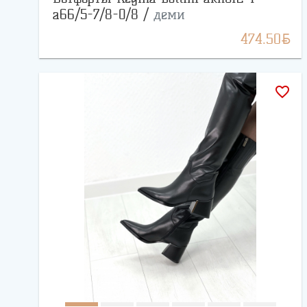
a66/5-7/8-0/8 /
деми
BYN
474.50
favorite_border