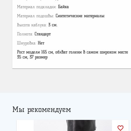
Материал подкладки:
Байка
Материал подошвы:
Cинтетические материалы
Высота каблука:
3 см.
Полнота:
Стандарт
Шнуровка:
Нет
Рост модели 165 см, обхват голени в самом широком месте
35 см, 37 размер
Мы рекомендуем
favorite_border