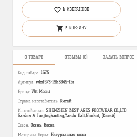
favorite_border
В ИЗБРАННОЕ
shopping_cart
В КОРЗИНУ
О ТОВАРЕ
ОТЗЫВЫ (0)
ЗАДАТЬ ВОПРОС
Код товара:
1573
Артикул:
wbs1573-19h3845-1bs
Бренд:
Wit Mooni
Страна изготовитель:
Китай
Изготовитель:
SHENZHEN BEST AGES FOOTWEAR CO.,LTD
Garden A Junjinghaoting,Yandu Dali,Nanhai, (Китай)
Сезон:
Осень, Весна
Материал верха:
Натуральная кожа