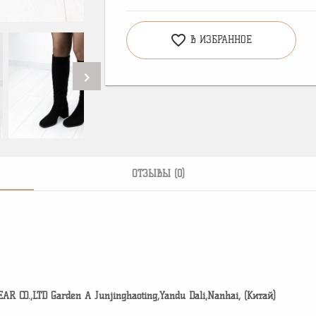
favorite_border
В ИЗБРАННОЕ
chevron_right
ОТЗЫВЫ (0)
CO.,LTD Garden A Junjinghaoting,Yandu Dali,Nanhai, (Китай)