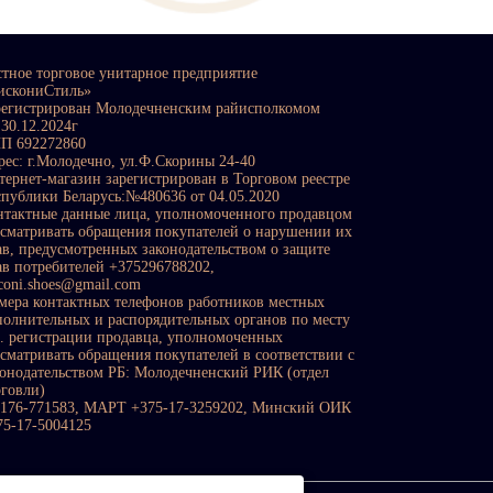
стное торговое унитарное предприятие
искониСтиль»
регистрирован Молодечненским райисполкомом
 30.12.2024г
П 692272860
рес: г.Молодечно, ул.Ф.Скорины 24-40
тернет-магазин зарегистрирован в Торговом реестре
спублики Беларусь:№480636 от 04.05.2020
нтактные данные лица, уполномоченного продавцом
ссматривать обращения покупателей о нарушении их
ав, предусмотренных законодательством о защите
ав потребителей +375296788202,
sconi.shoes@gmail.com
мера контактных телефонов работников местных
полнительных и распорядительных органов по месту
с. регистрации продавца, уполномоченных
ссматривать обращения покупателей в соответствии с
конодательством РБ: Молодечненский РИК (отдел
рговли)
0176-771583, МАРТ +375-17-3259202, Минский ОИК
75-17-5004125