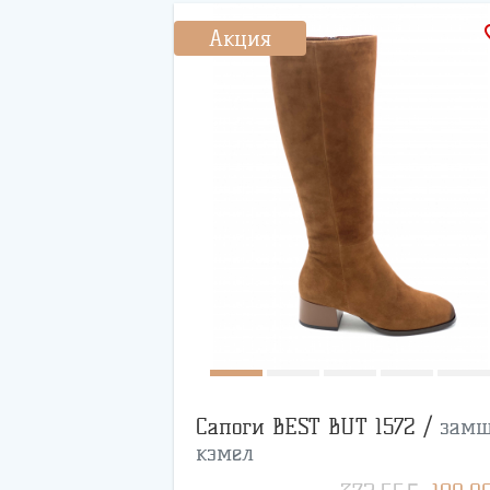
favo
Акция
Сапоги BEST BUT 1572 /
зам
кэмел