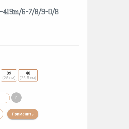
7-419m/6-7/8/9-0/8
39
40
(25 см)
(25.5 см)
Применить