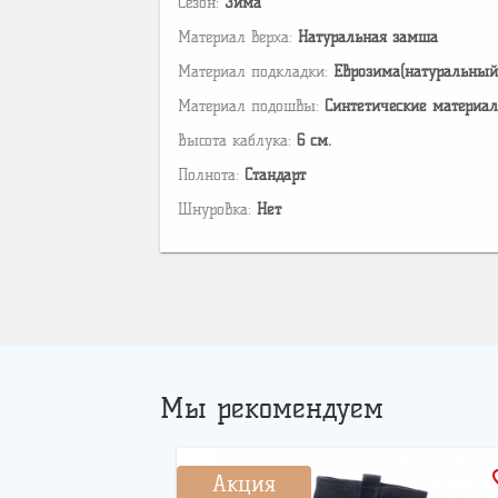
Сезон:
Зима
Материал верха:
Натуральная замша
Материал подкладки:
Еврозима(натуральный
Материал подошвы:
Cинтетические материа
Высота каблука:
6 см.
Полнота:
Стандарт
Шнуровка:
Нет
Мы рекомендуем
favo
Акция