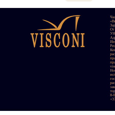
Ча
«В
За
От
УН
Ад
Ин
Ре
Ко
ра
пр
пр
vi
Но
ис
го
ра
за
то
8-
+3