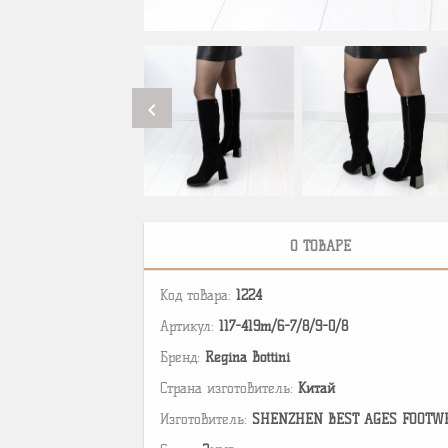
chevron_left
О ТОВАРЕ
Код товара:
1224
Артикул:
117-419m/6-7/8/9-0/8
Бренд:
Regina Bottini
Страна изготовитель:
Китай
Изготовитель:
SHENZHEN BEST AGES FOOTWEAR 