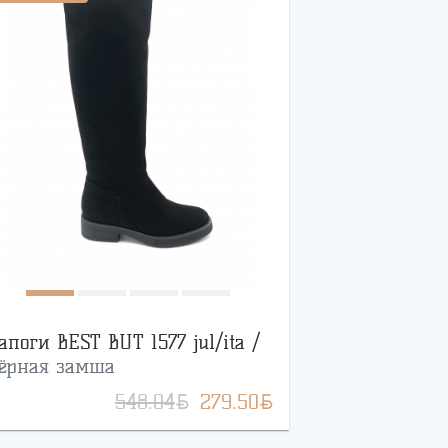
апоги BEST BUT 1577 jul/ita /
ёрная замша
BYN
BYN
548.04
279.50