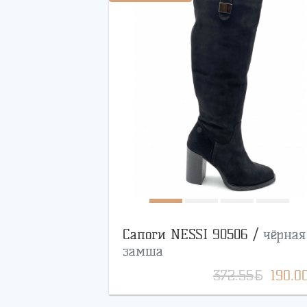
Сапоги NESSI 90506 /
чёрная
замша
BYN
372.55
190.0