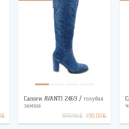
Сапоги AVANTI 2469 /
голубая
С
замша
ч
BYN
BYN
BYN
0
372.55
190.00