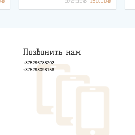
BYN
BYN
BYN
0
372.55
190.00
Позвонить нам
+375296788202
+375293098156