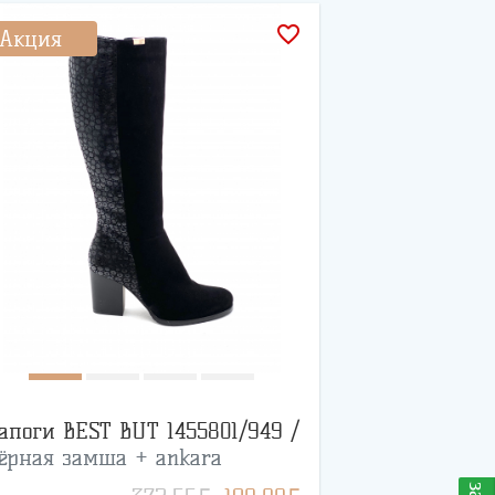
favorite_border
Акция
апоги BEST BUT 1455801/949 /
ёрная замша + ankara