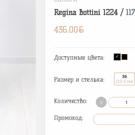
Regina Bottini
1224
/
11
BYN
436.00
Доступные цвета:
36
Размер и стелька:
(23.5 см)
Количество:
Промокод: