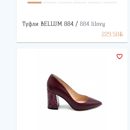
Туфли BELLUM 884 /
884 lilovy
BYN
229.50
favorite_border