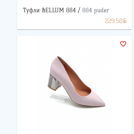
Туфли BELLUM 884 /
884 puder
BYN
229.50
favorite_border