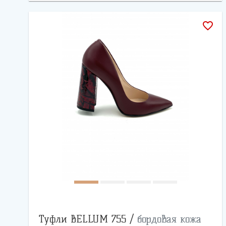
favorite_border
Туфли BELLUM 755 /
бордовая кожа