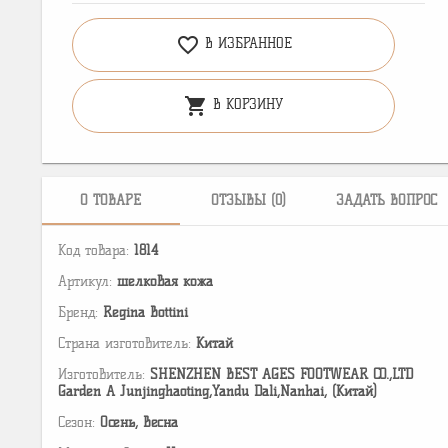
favorite_border
В ИЗБРАННОЕ
shopping_cart
В КОРЗИНУ
О ТОВАРЕ
ОТЗЫВЫ (0)
ЗАДАТЬ ВОПРОС
Код товара:
1814
Артикул:
шелковая кожа
Бренд:
Regina Bottini
Страна изготовитель:
Китай
Изготовитель:
SHENZHEN BEST AGES FOOTWEAR CO.,LTD
Garden A Junjinghaoting,Yandu Dali,Nanhai, (Китай)
Сезон:
Осень, Весна