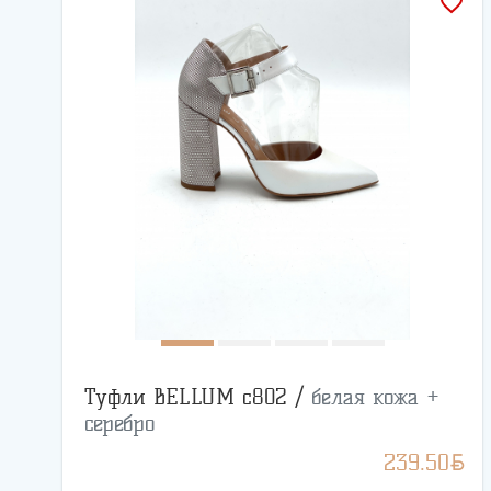
favorite_border
Туфли BELLUM с802 /
белая кожа +
серебро
BYN
239.50