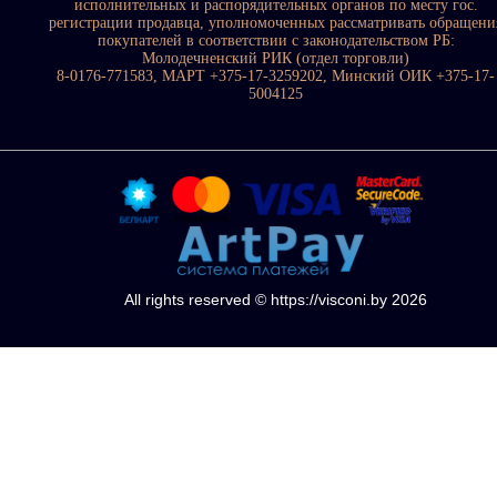
исполнительных и распорядительных органов по месту гос.
регистрации продавца, уполномоченных рассматривать обращени
покупателей в соответствии с законодательством РБ:
Молодечненский РИК (отдел торговли)
8-0176-771583, МАРТ +375-17-3259202, Минский ОИК +375-17-
5004125
All rights reserved © https://visconi.by 2026