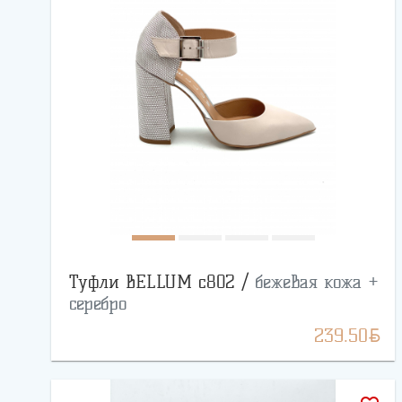
Туфли BELLUM с802 /
бежевая кожа +
серебро
BYN
239.50