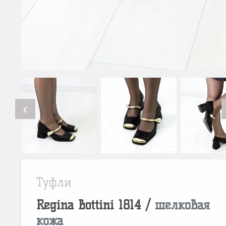
chevron_left
Туфли
Regina Bottini
1814
/
шелковая
кожа