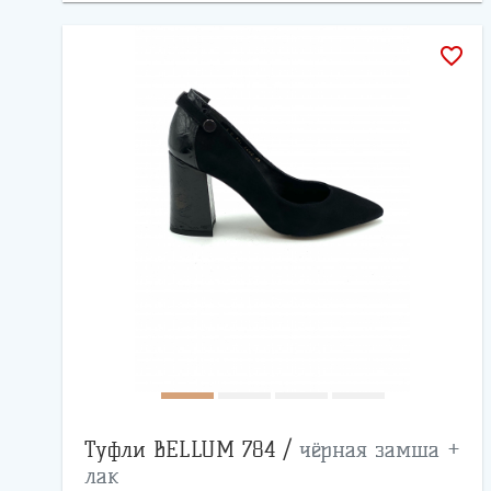
favorite_border
Туфли BELLUM 784 /
чёрная замша +
лак