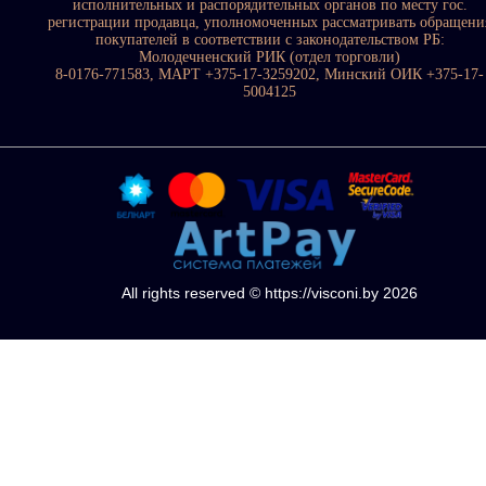
исполнительных и распорядительных органов по месту гос.
регистрации продавца, уполномоченных рассматривать обращени
покупателей в соответствии с законодательством РБ:
Молодечненский РИК (отдел торговли)
8-0176-771583, МАРТ +375-17-3259202, Минский ОИК +375-17-
5004125
All rights reserved © https://visconi.by 2026