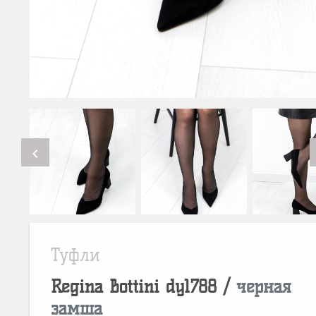
chevron_left
Туфли
Regina Bottini
dy1788
/
черная
замша