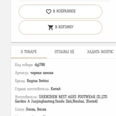
favorite_border
В ИЗБРАННОЕ
shopping_cart
В КОРЗИНУ
О ТОВАРЕ
ОТЗЫВЫ (0)
ЗАДАТЬ ВОПРОС
Код товара:
dy1788
Артикул:
черная замша
Бренд:
Regina Bottini
Страна изготовитель:
Китай
Изготовитель:
SHENZHEN BEST AGES FOOTWEAR CO.,LTD
Garden A Junjinghaoting,Yandu Dali,Nanhai, (Китай)
Сезон:
Осень, Весна