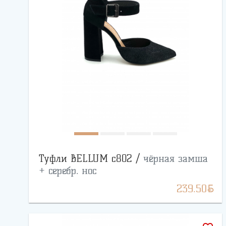
Туфли BELLUM с802 /
чёрная замша
+ серебр. нос
BYN
239.50