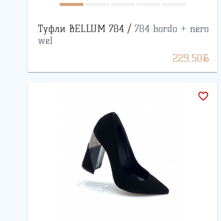
Туфли BELLUM 784 /
784 bordo + nero
wel
BYN
229.50
favorite_border