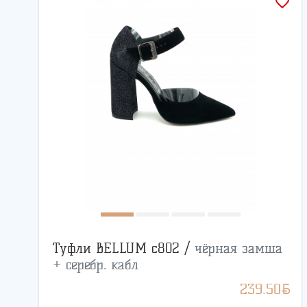
favorite_border
Туфли BELLUM с802 /
чёрная замша
+ серебр. кабл
BYN
239.50