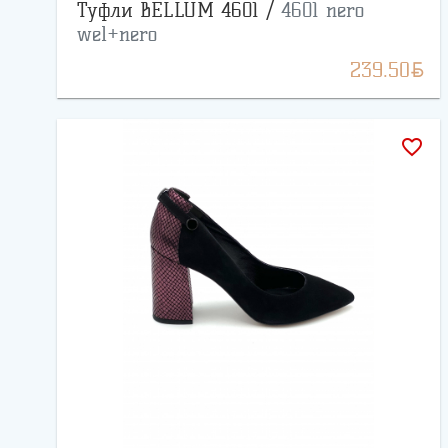
Туфли BELLUM 4601 /
4601 nero
wel+nero
BYN
239.50
favorite_border